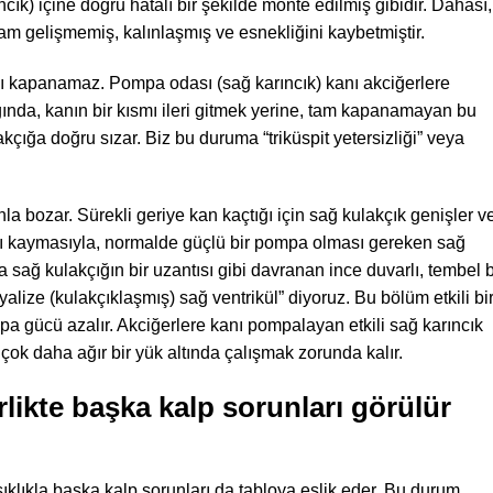
ık) içine doğru hatalı bir şekilde monte edilmiş gibidir. Dahası,
tam gelişmemiş, kalınlaşmış ve esnekliğini kaybetmiştir.
ı kapanamaz. Pompa odası (sağ karıncık) kanı akciğerlere
ğında, kanın bir kısmı ileri gitmek yerine, tam kapanamayan bu
kçığa doğru sızar. Biz bu duruma “triküspit yetersizliği” veya
 bozar. Sürekli geriye kan kaçtığı için sağ kulakçık genişler v
ğı kaymasıyla, normalde güçlü bir pompa olması gereken sağ
deta sağ kulakçığın bir uzantısı gibi davranan ince duvarlı, tembel b
alize (kulakçıklaşmış) sağ ventrikül” diyoruz. Bu bölüm etkili bi
pa gücü azalır. Akciğerlere kanı pompalayan etkili sağ karıncık
çok daha ağır bir yük altında çalışmak zorunda kalır.
rlikte başka kalp sorunları görülür
ıklıkla başka kalp sorunları da tabloya eşlik eder. Bu durum