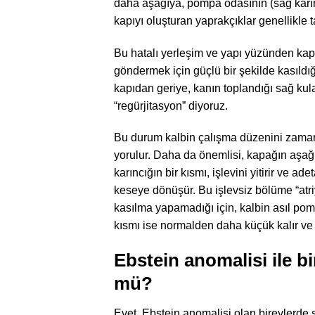
daha aşağıya, pompa odasının (sağ karınc
kapıyı oluşturan yaprakçıklar genellikle 
Bu hatalı yerleşim ve yapı yüzünden kap
göndermek için güçlü bir şekilde kasıldı
kapıdan geriye, kanın toplandığı sağ kula
“regürjitasyon” diyoruz.
Bu durum kalbin çalışma düzenini zamanla
yorulur. Daha da önemlisi, kapağın aşa
karıncığın bir kısmı, işlevini yitirir ve a
keseye dönüşür. Bu işlevsiz bölüme “atriy
kasılma yapamadığı için, kalbin asıl pom
kısmı ise normalden daha küçük kalır ve 
Ebstein anomalisi ile bi
mü?
Evet, Ebstein anomalisi olan bireylerde s