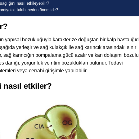
ğlığını nasıl etkileyebilir?
rdiyoloji takibi neden önemlidir?
r?
ın yapısal bozukluğuyla karakterize doğuştan bir kalp hastalığıdı
ğıda yerleşir ve sağ kulakçık ile sağ karıncık arasındaki sınır
r, sağ karıncığın pompalama gücü azalır ve kan dolaşımı bozulur
es darlığı, yorgunluk ve ritim bozuklukları bulunur. Tedavi
temleri veya cerrahi girişimle yapılabilir.
 nasıl etkiler?