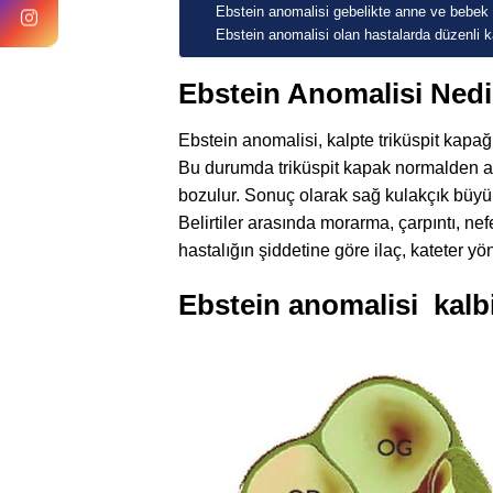
Ebstein anomalisi gebelikte anne ve bebek sa
Ebstein anomalisi olan hastalarda düzenli ka
Ebstein Anomalisi Nedi
Ebstein anomalisi, kalpte triküspit kapağ
Bu durumda triküspit kapak normalden aşa
bozulur. Sonuç olarak sağ kulakçık büyü
Belirtiler arasında morarma, çarpıntı, nef
hastalığın şiddetine göre ilaç, kateter yön
Ebstein anomalisi kalbi