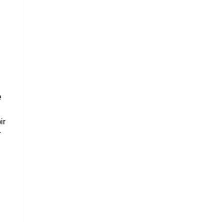
e
ir
r