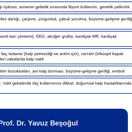
ı öyküsü, annenin gebelik sırasında lityum kullanımı, genetik yatkınlık
es darlığı, çarpıntı, yorgunluk, çabuk yorulma, büyüme-gelişme geriliğ
emli tanı yöntemi), EKG, akciğer grafisi, kardiyak MR, kardiyak
 ilaç tedavisi (kalp yetmezliği ve aritmi için), cerrahi (triküspit kapak
ileri vakalarda kalp nakli
 ritim bozuklukları, ani kalp durması, büyüme-gelişme geriliği, emboli
; riskli gebelerde ilaç kullanımına dikkat, doğumsal kalp hastalıklarında
Prof. Dr. Yavuz Beşoğul