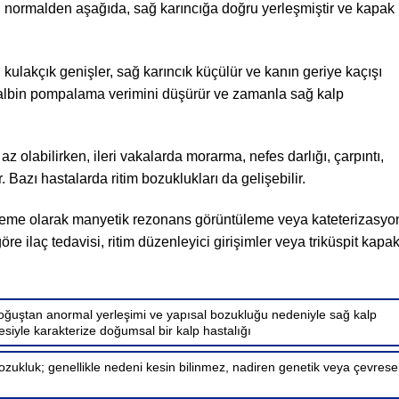
ı normalden aşağıda, sağ karıncığa doğru yerleşmiştir ve kapak
lakçık genişler, sağ karıncık küçülür ve kanın geriye kaçışı
 kalbin pompalama verimini düşürür ve zamanla sağ kalp
az olabilirken, ileri vakalarda morarma, nefes darlığı, çarpıntı,
. Bazı hastalarda ritim bozuklukları da gelişebilir.
nceleme olarak manyetik rezonans görüntüleme veya kateterizasyo
öre ilaç tedavisi, ritim düzenleyici girişimler veya triküspit kapa
doğuştan anormal yerleşimi ve yapısal bozukluğu nedeniyle sağ kalp
esiyle karakterize doğumsal bir kalp hastalığı
zukluk; genellikle nedeni kesin bilinmez, nadiren genetik veya çevrese