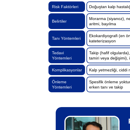
Risk Faktörleri
Doğuştan kalp hastalığ
Morarma (siyanoz), nef
Belirtiler
aritmi, bayılma
Ekokardiyografi (en ön
Tanı Yöntemleri
kateterizasyon
Tedavi
Takip (hafif olgularda),
Yöntemleri
tamiri veya değişimi), 
Komplikasyonlar
Kalp yetmezliği, ciddi
Önleme
Spesifik önleme yoktur
Yöntemleri
erken tanı ve takip