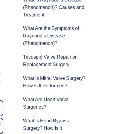
(Phenomenon)? Causes and
Treatment
What Are the Symptoms of
Raynaud’s Disease
(Phenomenon)?
Tricuspid Valve Repair or
Replacement Surgery
n
What Is Mitral Valve Surgery?
k
How Is It Performed?
What Are Heart Valve
Surgeries?
What Is Heart Bypass
l
Surgery? How Is It