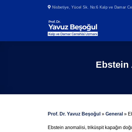
Skip
Nisbetiye, Yücel Sk. No:6 Kalp ve Damar Cer
to
content
Ebstein 
Prof. Dr. Yavuz Beşoğul
»
General
»
Eb
Ebstein anomalisi, triküspit kapağın doğu