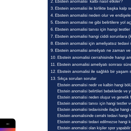
Ebstein anomalisi kalbi nasıl etkiler?
Ebstein anomalisi ile birlikte başka kalp 
Ebstein anomalisi neden olur ve endişel
Ebstein anomalisi ne gibi belirtilere yol a
Ebstein anomalisi tanısı için hangi testler
Ebstein anomalisi hangi ciddi sorunlara (
Ebstein anomalisi için ameliyatsız tedavi
Ebstein anomalisi ameliyatı ne zaman ve k
Ebstein anomalisi cerrahisinde hangi am
Ebstein anomalisi ameliyatı sonrası sür
Ebstein anomalisi ile sağlıklı bir ya
Sıkça sorulan sorular
Ebstein anomalisi nedir ve kalbin hangi böl
Ebstein anomalisi belirtileri bebeklerde ve ye
Ebstein anomalisi neden oluşur ve genetik fa
Ebstein anomalisi tanısı için hangi testler 
Ebstein anomalisi tedavisinde ilaçlar hangi d
Ebstein anomalisinde cerrahi tedavi hangi ha
Ebstein anomalisi tedavi edilmezse hangi ko
←
Ebstein anomalisi olan kişiler spor yapabili