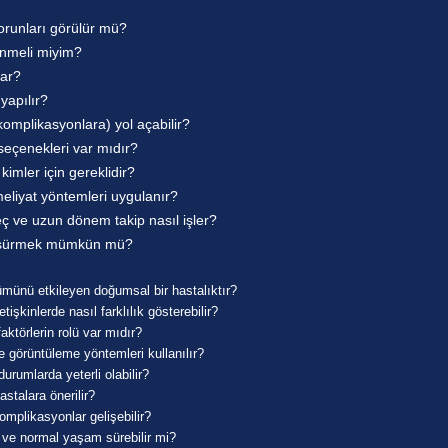
sorunları görülür mü?
enmeli miyim?
çar?
 yapılır?
komplikasyonlara) yol açabilir?
 seçenekleri var mıdır?
imler için gereklidir?
eliyat yöntemleri uygulanır?
eç ve uzun dönem takip nasıl işler?
şam sürmek mümkün mü?
ümünü etkileyen doğumsal bir hastalıktır?
tişkinlerde nasıl farklılık gösterebilir?
ktörlerin rolü var mıdır?
ve görüntüleme yöntemleri kullanılır?
urumlarda yeterli olabilir?
stalara önerilir?
mplikasyonlar gelişebilir?
r ve normal yaşam sürebilir mi?