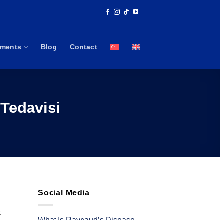
tments
Blog
Contact
 Tedavisi
Social Media
.
What Is Raynaud’s Disease