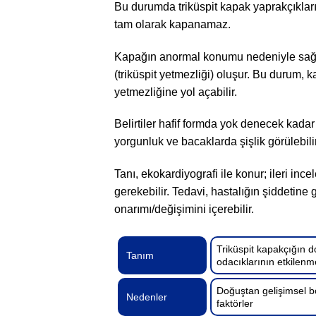
Bu durumda triküspit kapak yaprakçıklar
tam olarak kapanamaz.
Kapağın anormal konumu nedeniyle sağ ku
(triküspit yetmezliği) oluşur. Bu durum,
yetmezliğine yol açabilir.
Belirtiler hafif formda yok denecek kadar 
yorgunluk ve bacaklarda şişlik görülebilir
Tanı, ekokardiyografi ile konur; ileri i
gerekebilir. Tedavi, hastalığın şiddetine g
onarımı/değişimini içerebilir.
Triküspit kapakçığın 
Tanım
odacıklarının etkilenm
Doğuştan gelişimsel bo
Nedenler
faktörler