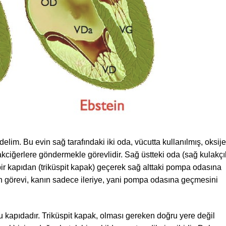
edelim. Bu evin sağ tarafındaki iki oda, vücutta kullanılmış, oksije
akciğerlere göndermekle görevlidir. Sağ üstteki oda (sağ kulakçı
bir kapıdan (triküspit kapak) geçerek sağ alttaki pompa odasına
ın görevi, kanın sadece ileriye, yani pompa odasına geçmesini
 kapıdadır. Triküspit kapak, olması gereken doğru yere değil