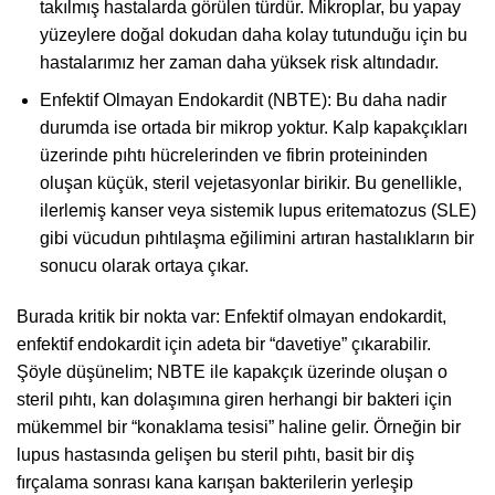
takılmış hastalarda görülen türdür. Mikroplar, bu yapay
yüzeylere doğal dokudan daha kolay tutunduğu için bu
hastalarımız her zaman daha yüksek risk altındadır.
Enfektif Olmayan Endokardit (NBTE): Bu daha nadir
durumda ise ortada bir mikrop yoktur. Kalp kapakçıkları
üzerinde pıhtı hücrelerinden ve fibrin proteininden
oluşan küçük, steril vejetasyonlar birikir. Bu genellikle,
ilerlemiş kanser veya sistemik lupus eritematozus (SLE)
gibi vücudun pıhtılaşma eğilimini artıran hastalıkların bir
sonucu olarak ortaya çıkar.
Burada kritik bir nokta var: Enfektif olmayan endokardit,
enfektif endokardit için adeta bir “davetiye” çıkarabilir.
Şöyle düşünelim; NBTE ile kapakçık üzerinde oluşan o
steril pıhtı, kan dolaşımına giren herhangi bir bakteri için
mükemmel bir “konaklama tesisi” haline gelir. Örneğin bir
lupus hastasında gelişen bu steril pıhtı, basit bir diş
fırçalama sonrası kana karışan bakterilerin yerleşip