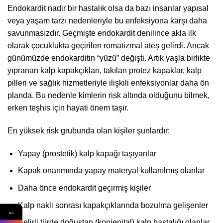
Endokardit nadir bir hastalık olsa da bazı insanlar yapısal
veya yaşam tarzı nedenleriyle bu enfeksiyona karşı daha
savunmasızdır. Geçmişte endokardit denilince akla ilk
olarak çocuklukta geçirilen romatizmal ateş gelirdi. Ancak
günümüzde endokarditin “yüzü” değişti. Artık yaşla birlikte
yıpranan kalp kapakçıkları, takılan protez kapaklar, kalp
pilleri ve sağlık hizmetleriyle ilişkili enfeksiyonlar daha ön
planda. Bu nedenle kimlerin risk altında olduğunu bilmek,
erken teşhis için hayati önem taşır.
En yüksek risk grubunda olan kişiler şunlardır:
Yapay (prostetik) kalp kapağı taşıyanlar
Kapak onarımında yapay materyal kullanılmış olanlar
Daha önce endokardit geçirmiş kişiler
Kalp nakli sonrası kapakçıklarında bozulma gelişenler
←
Belirli türde doğuştan (konjenital) kalp hastalığı olanlar