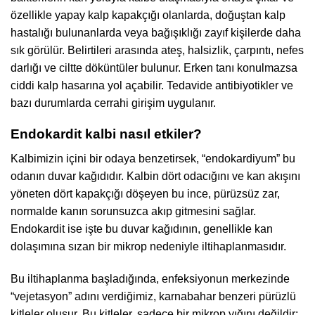
özellikle yapay kalp kapakçığı olanlarda, doğuştan kalp
hastalığı bulunanlarda veya bağışıklığı zayıf kişilerde daha
sık görülür. Belirtileri arasında ateş, halsizlik, çarpıntı, nefes
darlığı ve ciltte döküntüler bulunur. Erken tanı konulmazsa
ciddi kalp hasarına yol açabilir. Tedavide antibiyotikler ve
bazı durumlarda cerrahi girişim uygulanır.
Endokardit kalbi nasıl etkiler?
Kalbimizin içini bir odaya benzetirsek, “endokardiyum” bu
odanın duvar kağıdıdır. Kalbin dört odacığını ve kan akışını
yöneten dört kapakçığı döşeyen bu ince, pürüzsüz zar,
normalde kanın sorunsuzca akıp gitmesini sağlar.
Endokardit ise işte bu duvar kağıdının, genellikle kan
dolaşımına sızan bir mikrop nedeniyle iltihaplanmasıdır.
Bu iltihaplanma başladığında, enfeksiyonun merkezinde
“vejetasyon” adını verdiğimiz, karnabahar benzeri pürüzlü
kitleler oluşur. Bu kitleler, sadece bir mikrop yığını değildir;