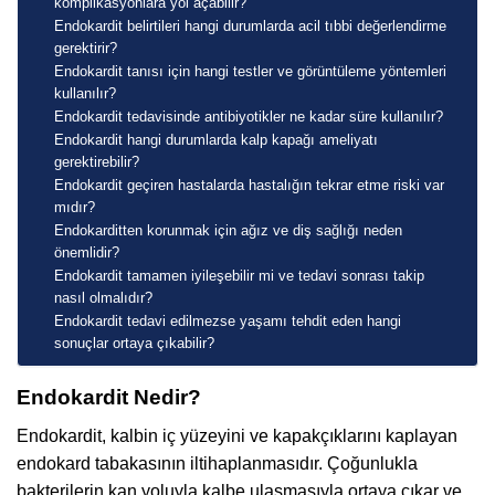
komplikasyonlara yol açabilir?
Endokardit belirtileri hangi durumlarda acil tıbbi değerlendirme
gerektirir?
Endokardit tanısı için hangi testler ve görüntüleme yöntemleri
kullanılır?
Endokardit tedavisinde antibiyotikler ne kadar süre kullanılır?
Endokardit hangi durumlarda kalp kapağı ameliyatı
gerektirebilir?
Endokardit geçiren hastalarda hastalığın tekrar etme riski var
mıdır?
Endokarditten korunmak için ağız ve diş sağlığı neden
önemlidir?
Endokardit tamamen iyileşebilir mi ve tedavi sonrası takip
nasıl olmalıdır?
Endokardit tedavi edilmezse yaşamı tehdit eden hangi
sonuçlar ortaya çıkabilir?
Endokardit Nedir?
Endokardit, kalbin iç yüzeyini ve kapakçıklarını kaplayan
endokard tabakasının iltihaplanmasıdır. Çoğunlukla
bakterilerin kan yoluyla kalbe ulaşmasıyla ortaya çıkar ve