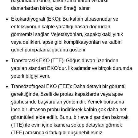
başlamadan önce, farklı zamanlarda ve farklı
damarlardan birkaç kan örneği alınır.
Ekokardiyografi (EKO): Bu kalbin ultrasonudur ve
enfeksiyonun kalpte yarattığı hasarı doğrudan
görmemizi sağlar. Vejetasyonları, kapakçıktaki yırtık
veya delikleri, apse gibi komplikasyonları ve kalbin
genel pompalama gücünü gösterir.
Transtorasik EKO (TTE): Göğüs duvarı üzerinden
yapılan standart EKO’dur. İlk adımdır ve birçok durumda
yeterli bilgiyi verir.
Transözofageal EKO (TEE): Daha detaylı bir görüntü
gerektiğinde, özellikle protez kapaklarda veya apse
şüphesinde başvurulan yöntemdir. Yemek borusuna
ince bir ultrason probu indirilerek kalbin çok daha net
görüntüleri elde edilir. Bunu, bir eve dışarıdan bakmak
(TTE) ile evin içine kamera sokup detayları görmek
(TEE) arasındaki fark gibi düşünebilirsiniz.