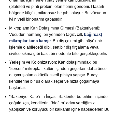
onarmak için hemen olay yerine kan pulcuklarını
(platelet) ve pıhtı proteini olan fibrini gönderir. Hasarlı
bölgede küçük, mikropsuz bir pıhtı oluşur. Bu vücudun
iyi niyetli bir onarım çabasıdır.
Mikropların Kan Dolaşımına Girmesi (Bakteriyemi):
Vücudun herhangi bir yerinden (ağız, cilt,
bağırsak)
mikroplar kana karışır.
Bu diş çekimi gibi büyük bir
işlemle olabileceği gibi, sert bir diş fırçalama veya
sivilce sıkma gibi basit bir nedenle bile gerçekleşebilir.
Yerleşim ve Kolonizasyon: Kan dolaşımındaki bu
“serseri” mikroplar, kalbin içinden geçerken daha önce
oluşmuş olan o küçük, steril pıhtıya yapışır. Burayı
kendilerine bir üs olarak seçer ve hızla çoğalmaya
başlarlar.
“Bakteriyel Kale”nin İnşası: Bakteriler bu pıhtının içinde
çoğaldıkça, kendilerini “biofilm” adını verdiğimiz
yapışkan ve koruyucu bir kalkanın içine hapsederler. Bu