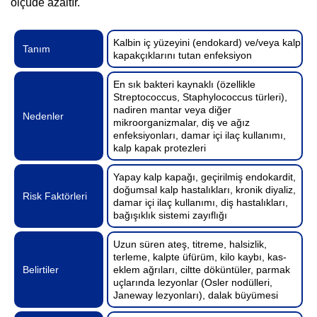
ölçüde azaltır.
Kalbin iç yüzeyini (endokard) ve/veya kalp
Tanım
kapakçıklarını tutan enfeksiyon
En sık bakteri kaynaklı (özellikle
Streptococcus, Staphylococcus türleri),
nadiren mantar veya diğer
Nedenler
mikroorganizmalar, diş ve ağız
enfeksiyonları, damar içi ilaç kullanımı,
kalp kapak protezleri
Yapay kalp kapağı, geçirilmiş endokardit,
doğumsal kalp hastalıkları, kronik diyaliz,
Risk Faktörleri
damar içi ilaç kullanımı, diş hastalıkları,
bağışıklık sistemi zayıflığı
Uzun süren ateş, titreme, halsizlik,
terleme, kalpte üfürüm, kilo kaybı, kas-
Belirtiler
eklem ağrıları, ciltte döküntüler, parmak
uçlarında lezyonlar (Osler nodülleri,
Janeway lezyonları), dalak büyümesi