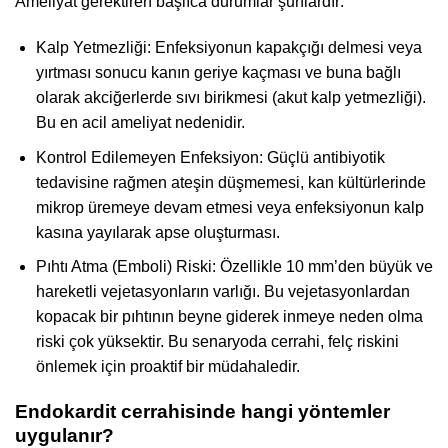
Ameliyat gerektiren başlıca durumlar şunlardır:
Kalp Yetmezliği: Enfeksiyonun kapakçığı delmesi veya
yırtması sonucu kanın geriye kaçması ve buna bağlı
olarak akciğerlerde sıvı birikmesi (akut kalp yetmezliği).
Bu en acil ameliyat nedenidir.
Kontrol Edilemeyen Enfeksiyon: Güçlü antibiyotik
tedavisine rağmen ateşin düşmemesi, kan kültürlerinde
mikrop üremeye devam etmesi veya enfeksiyonun kalp
kasına yayılarak apse oluşturması.
Pıhtı Atma (Emboli) Riski: Özellikle 10 mm’den büyük ve
hareketli vejetasyonların varlığı. Bu vejetasyonlardan
kopacak bir pıhtının beyne giderek inmeye neden olma
riski çok yüksektir. Bu senaryoda cerrahi, felç riskini
önlemek için proaktif bir müdahaledir.
Endokardit cerrahisinde hangi yöntemler
uygulanır?