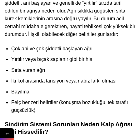
şiddetli, ani başlayan ve genellikle “yırtılır” tarzda tarif
edilen bir ağrıya neden olur. Ağrı sıklıkla göğüsten sırta,
kürek kemiklerinin arasına doğru yayılır. Bu durum acil
cerrahi müdahale gerektiren, hayati tehlikesi çok yüksek bir
durumdur. İlişkili olabilecek diğer belirtiler şunlardır:
Çok ani ve çok şiddetli başlayan ağrı
Yırtılır veya bıçak saplanır gibi bir his
Sırta vuran ağrı
İki kol arasında tansiyon veya nabız farkı olması
Bayılma
Felç benzeri belirtiler (konuşma bozukluğu, tek taraflı
güçsüzlük)
Sindirim Sistemi Sorunları Neden Kalp Ağrısı
Gibi Hissedilir?
←