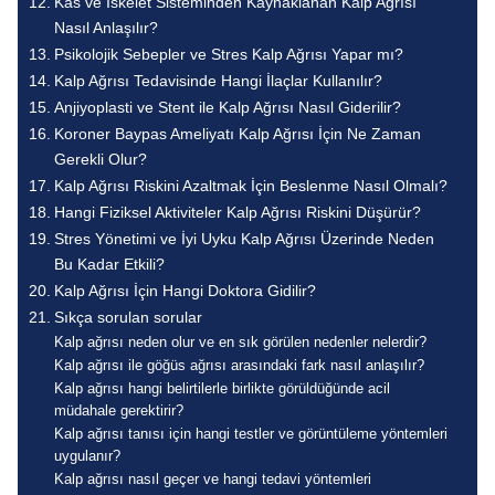
Kas ve İskelet Sisteminden Kaynaklanan Kalp Ağrısı
Nasıl Anlaşılır?
Psikolojik Sebepler ve Stres Kalp Ağrısı Yapar mı?
Kalp Ağrısı Tedavisinde Hangi İlaçlar Kullanılır?
Anjiyoplasti ve Stent ile Kalp Ağrısı Nasıl Giderilir?
Koroner Baypas Ameliyatı Kalp Ağrısı İçin Ne Zaman
Gerekli Olur?
Kalp Ağrısı Riskini Azaltmak İçin Beslenme Nasıl Olmalı?
Hangi Fiziksel Aktiviteler Kalp Ağrısı Riskini Düşürür?
Stres Yönetimi ve İyi Uyku Kalp Ağrısı Üzerinde Neden
Bu Kadar Etkili?
Kalp Ağrısı İçin Hangi Doktora Gidilir?
Sıkça sorulan sorular
Kalp ağrısı neden olur ve en sık görülen nedenler nelerdir?
Kalp ağrısı ile göğüs ağrısı arasındaki fark nasıl anlaşılır?
Kalp ağrısı hangi belirtilerle birlikte görüldüğünde acil
müdahale gerektirir?
Kalp ağrısı tanısı için hangi testler ve görüntüleme yöntemleri
uygulanır?
Kalp ağrısı nasıl geçer ve hangi tedavi yöntemleri