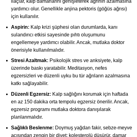
ilaçlar, kalp damarlarını genişleterek ağrının azalmasına
yardımcı olur. Genellikle anjina pektoris (göğüs ağrısı)
için kullanılır.
Aspirin:
Kalp krizi şüphesi olan durumlarda, kanı
sulandırıcı etkisi sayesinde pıhtı oluşumunu
engellemeye yardımcı olabilir. Ancak, mutlaka doktor
önerisiyle kullanılmalıdır.
Stresi Azaltmak:
Psikolojik stres ve anksiyete, kalp
üzerinde baskı yaratabilir. Meditasyon, nefes
egzersizleri ve düzenli uyku bu tür ağrıların azalmasına
katkı sağlayabilir.
Düzenli Egzersiz:
Kalp sağlığını korumak için haftada
en az 150 dakika orta tempolu egzersiz önerilir. Ancak,
egzersiz programı mutlaka doktora danışılarak
planlanmalıdır.
Sağlıklı Beslenme:
Doymuş yağdan fakir, sebze-meyve
açısından zengin bir diyet; kolesterolü düşürür, damar