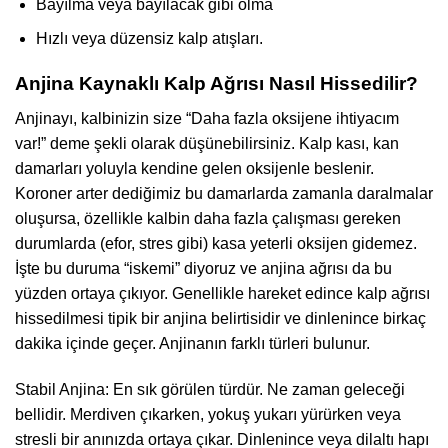
Bayılma veya bayılacak gibi olma
Hızlı veya düzensiz kalp atışları.
Anjina Kaynaklı Kalp Ağrısı Nasıl Hissedilir?
Anjinayı, kalbinizin size “Daha fazla oksijene ihtiyacım
var!” deme şekli olarak düşünebilirsiniz. Kalp kası, kan
damarları yoluyla kendine gelen oksijenle beslenir.
Koroner arter dediğimiz bu damarlarda zamanla daralmalar
oluşursa, özellikle kalbin daha fazla çalışması gereken
durumlarda (efor, stres gibi) kasa yeterli oksijen gidemez.
İşte bu duruma “iskemi” diyoruz ve anjina ağrısı da bu
yüzden ortaya çıkıyor. Genellikle hareket edince kalp ağrısı
hissedilmesi tipik bir anjina belirtisidir ve dinlenince birkaç
dakika içinde geçer. Anjinanın farklı türleri bulunur.
Stabil Anjina: En sık görülen türdür. Ne zaman geleceği
bellidir. Merdiven çıkarken, yokuş yukarı yürürken veya
stresli bir anınızda ortaya çıkar. Dinlenince veya dilaltı hapı