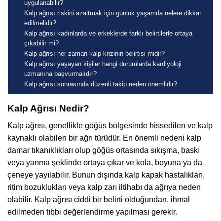
uygulanabilir?
Kalp ağrısı riskini azaltmak için günlük yaşamda nelere dikkat
edilmelidir?
Kalp ağrısı kadınlarda ve erkeklerde farklı belirtilerle ortaya
çıkabilir mi?
Kalp ağrısı her zaman kalp krizinin belirtisi midir?
Kalp ağrısı yaşayan kişiler hangi durumlarda kardiyoloji
uzmanına başvurmalıdır?
Kalp ağrısı sonrasında düzenli takip neden önemlidir?
Kalp Ağrısı Nedir?
Kalp ağrısı, genellikle göğüs bölgesinde hissedilen ve kalp
kaynaklı olabilen bir ağrı türüdür. En önemli nedeni kalp
damar tıkanıklıkları olup göğüs ortasında sıkışma, baskı
veya yanma şeklinde ortaya çıkar ve kola, boyuna ya da
çeneye yayılabilir. Bunun dışında kalp kapak hastalıkları,
ritim bozuklukları veya kalp zarı iltihabı da ağrıya neden
olabilir. Kalp ağrısı ciddi bir belirti olduğundan, ihmal
edilmeden tıbbi değerlendirme yapılması gerekir.