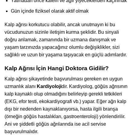
Yatmadan önce kafein ve ağır yiyeceklerden kaçınmak
Gün içinde fiziksel olarak aktif olmak
Kalp ağrısı korkutucu olabilir, ancak unutmayın ki bu
vücudunuzun sizinle iletişim kurma şeklidir. Bu sinyali
doğru anlamak, zamanında bir uzmana danışmak ve
yaşam tarzınızda yapacağınız olumlu değişiklikler, sizi
sağlıklı ve uzun bir yaşama taşıyacak en güçlü adımlardır.
Kalp Ağrısı İçin Hangi Doktora Gidilir?
Kalp ağrısı şikayetinde başvurulması gereken en uygun
uzmanlık alanı
Kardiyoloji
dir. Kardiyolog, göğüs ağrısının
kalp kaynaklı olup olmadığını belirleyip gerekli tetkikleri
(EKG, efor testi, ekokardiyografi vb.) yapar. Eğer ağrı kalp
dışı bir nedenden kaynaklanıyorsa, hasta ilgili branşa
(örneğin göğüs hastalıkları, gastroenteroloji) yönlendirilir.
Ani ve şiddetli göğüs ağrılarında ise acil servise
başvurulmalıdır.