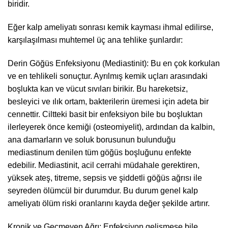
biridir.
Eğer kalp ameliyatı sonrası kemik kayması ihmal edilirse,
karşılaşılması muhtemel üç ana tehlike şunlardır:
Derin Göğüs Enfeksiyonu (Mediastinit): Bu en çok korkulan
ve en tehlikeli sonuçtur. Ayrılmış kemik uçları arasındaki
boşlukta kan ve vücut sıvıları birikir. Bu hareketsiz,
besleyici ve ılık ortam, bakterilerin üremesi için adeta bir
cennettir. Ciltteki basit bir enfeksiyon bile bu boşluktan
ilerleyerek önce kemiği (osteomiyelit), ardından da kalbin,
ana damarların ve soluk borusunun bulunduğu
mediastinum denilen tüm göğüs boşluğunu enfekte
edebilir. Mediastinit, acil cerrahi müdahale gerektiren,
yüksek ateş, titreme, sepsis ve şiddetli göğüs ağrısı ile
seyreden ölümcül bir durumdur. Bu durum genel kalp
ameliyatı ölüm riski oranlarını kayda değer şekilde artırır.
Kronik ve Geçmeyen Ağrı: Enfeksiyon gelişmese bile,