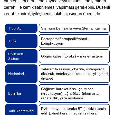
olurken, ileri derecede kayma veya instabilitede yeniden
cerrahi ile kemik sabitlemesi yapılması gerekebilir. Düzenli
cerrahi kontrol, iyileşmenin takibi açısından önemlidir.
Tıbbi Adı
Sternum Dehisansı veya Sternal Kayma
Postoperatif ortopedik/torasik
Türü
komplikasyon
Etkilenen
Göğüs kafesi (toraks) – iskelet sistemi
Sistem
Yetersiz fiksasyon, obezite, osteoporoz,
Nedenleri
öksürük, enfeksiyon, kötü doku iyileşmesi,
diyabet
Göğüste hareket hissi, çıtırtı sesi
Belirtiler
(krepitasyon), ağrı, öksürürken artan
rahatsızlık, yara ayrılması
Fizik muayene, toraks BT (sıklıkla tercih
Tanı Yöntemleri
edilir), direkt grafi, nadiren sintigrafi