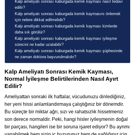
Kalp ameliyatı sonrası kaburgada kemik kayması nasıl tedavi
edilir?
Kalp ameliyatı sonrası kaburgada kemik kaymasını önlemek
için nelere dikkat edilmelidir?
Kalp ameliyatı sonrası kaburgada kemik kayması kimlerde
daha sık görülür?
Kalp ameliyatı sonrası kaburgada kemik kayması iyileşme
sürecini ne kadar uzatabilir?
Kalp ameliyatı sonrası kaburgada kemik kayması şüphesinde
ne zaman doktora başvurulmalıdır?
Kalp Ameliyatı Sonrası Kemik Kayması,
Normal İyileşme Belirtilerinden Nasıl Ayırt
Edilir?
Ameliyattan sonraki ilk haftalar, vücudunuzu dinlediğiniz,
her yeni hissi anlamlandırmaya çalıştığınız bir dönemdir.
Bu süreçte bir miktar ağrı, sızı ve rahatsızlık hissetmeniz
son derece normaldir. Peki, hangi hisler iyileşmenin doğal
bir parçası, hangileri ise bir soruna işaret ediyor? Bu ayrımı
yapabilmek hem sizin iç huzurunuz hem de sağlığınız için