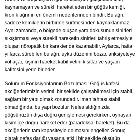
kaynamayan ve sürekli hareket eden bir göğüs kemiği,
kronik ağrının en önemli nedenlerinden biridir. Bu ağrı,
sadece kemiklerin birbirine sürtmesinden kaynaklanmaz.
Aynı zamanda, o bölgede oluşan yara dokusunun sinirleri
sıkıştırması veya sürekli hareketin sinirleri tahriş etmesiyle
oluşan nöropatik bir karakter de kazanabilir. Aylarca, hatta
yıllarca sürebilen bu ağrı, uyku düzenini bozar, anksiyeteye
yol açar, kişinin hareket kabiliyetini kısıtlar ve yaşam
kalitesini yerle bir eder.
Solunum Fonksiyonlarının Bozulması: Göğüs kafesi,
akciğerlerimizin verimli bir şekilde çalışabilmesi için stabil,
sağlam bir yapı olmak zorundadır. İman tahtası stabil
olmadığında, bu yapı bozulur. Nefes aldığınızda
göğsünüzün dışa doğru genişlemesi gerekirken, oynayan
kısım içe doğru hareket eder (paradoksal hareket). Bu da
akciğerlerin tam kapasiteyle dolmasını engeller. Sonuç
olarak nefes darlığı yaşanır, etkili bir şekilde öksürüp