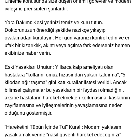
Önleme konusunda size düşen önemli görevler ve modern
iyileşme prensipleri şunlardır:
Yara Bakımı: Kesi yerinizi temiz ve kuru tutun.
Doktorunuzun önerdiği şekilde nazikçe yıkayıp
ovalamadan kurulayın. Her gün yaranızı kontrol edin ve en
ufak bir kızarıklık, akıntı veya açılma fark ederseniz hemen
ekibinize haber verin.
Eski Yasakları Unutun: Yıllarca kalp ameliyatı olan
hastalara “kollarını omuz hizasından yukarı kaldırma”, “5
kilodan ağır taşıma” gibi katı kurallar listesi verildi. Ancak
bilimsel çalışmalar bu yasakların bir faydası olmadığını,
aksine hastaların hareket etmekten korkmasına, kaslarının
zayıflamasına ve iyileşmelerinin yavaşlamasına neden
olduğunu göstermiştir.
“Hareketini Tüpün İçinde Tut” Kuralı: Modern yaklaşım
yasaklamak yerine “nasıl güvenli hareket edeceğinizi”