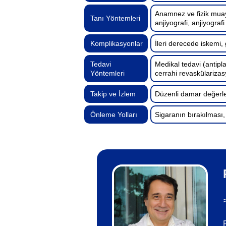
Anamnez ve fizik muay
Tanı Yöntemleri
anjiyografi, anjiyografi
Komplikasyonlar
İleri derecede iskemi,
Tedavi
Medikal tedavi (antipla
Yöntemleri
cerrahi revaskülariza
Takip ve İzlem
Düzenli damar değerlen
Önleme Yolları
Sigaranın bırakılması,