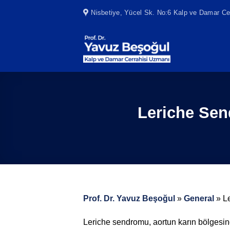
Skip
Nisbetiye, Yücel Sk. No:6 Kalp ve Damar Cer
to
content
Leriche Sen
Prof. Dr. Yavuz Beşoğul
»
General
»
L
Leriche sendromu, aortun karın bölgesind