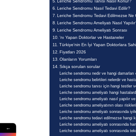
Leriche Sendromu Tanısı Nasıl Konur?
Leriche Sendromu Nasıl Tedavi Edilir?
Leriche Sendromu Tedavi Edilmezse Ne 
Leriche Sendromu Ameliyatı Nasıl Yapılır
Leriche Sendromu Ameliyatı Sonrası
‘nı Yapan Doktorlar ve Hastaneler
Türkiye’nin En İyi Yapan Doktorlara Sa
Fiyatları 2026
Olanların Yorumları
Sıkça sorulan sorular
Leriche sendromu nedir ve hangi damarları et
Leriche sendromu belirtileri nelerdir ve has
Leriche sendromu tanısı için hangi testler 
Leriche sendromu ameliyatı hangi hastalarda 
Leriche sendromu ameliyatı nasıl yapılır ve
Leriche sendromu ameliyatının olası riskler
Leriche sendromu ameliyatı sonrasında iyile
Leriche sendromu tedavi edilmezse hangi ko
Leriche sendromu ameliyatı sonrasında hangi 
←
Leriche sendromu ameliyatı sonrasında tekra