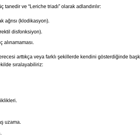
üç tanedir ve “Leriche triadı” olarak adlandırılır:
k ağrısı (klodikasyon).
ektil disfonksiyon).
hiç alınamaması.
derecesi arttıkça veya farklı şekillerde kendini gösterdiğinde baş
ekilde sıralayabiliriz:
likleri.
vaş uzama.
.