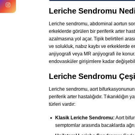
Leriche Sendromu Ned
Leriche sendromu, abdominal aortun son k
erkeklerde görülen bir periferik arter ha
azalmasına yol açar. Tipik belirtileri a
ve solukluk, nabız kaybı ve erkeklerde ere
anjiyografi veya MR anjiyografi ile konu
endovasküler girişimlere kadar değişebili
Leriche Sendromu Çeşit
Leriche sendromu, aort bifurkasyonunun (a
periferik arter hastalığıdır. Tıkanıklığın 
türleri vardır:
Klasik Leriche Sendromu:
Aort bifur
semptomlar arasında bacaklarda ağrı, 