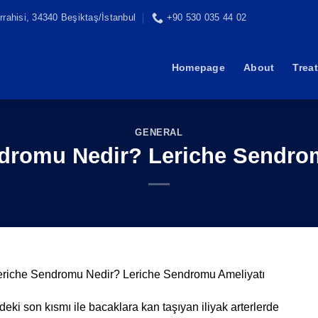
rahisi, 34340 Beşiktaş/İstanbul
+90 530 035 44 02
Homepage
About
Trea
GENERAL
dromu Nedir? Leriche Sendro
eriche Sendromu Nedir? Leriche Sendromu Ameliyatı
eki son kısmı ile bacaklara kan taşıyan iliyak arterlerde