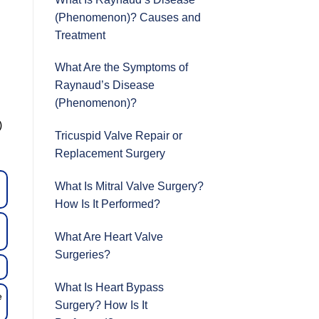
(Phenomenon)? Causes and
Treatment
What Are the Symptoms of
Raynaud’s Disease
(Phenomenon)?
)
Tricuspid Valve Repair or
Replacement Surgery
What Is Mitral Valve Surgery?
How Is It Performed?
What Are Heart Valve
Surgeries?
What Is Heart Bypass
e
Surgery? How Is It