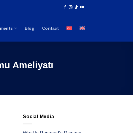
tments
Blog
Contact
mu Ameliyatı
Social Media
What Is Raynaud’s Disease