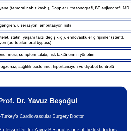
ene (femoral nabız kaybı), Doppler ultrasonografi, BT anjiyografi, MR
 gangren, ülserasyon, amputasyon riski
telet, statin, yaşam tarzı değişikliği), endovasküler girişimler (stent),
syon (aortobifemoral bypass)
dirmesi, semptom takibi, risk faktörlerinin yönetimi
 egzersiz, sağlıklı beslenme, hipertansiyon ve diyabet kontrolü
Prof. Dr. Yavuz Beşoğul
>Turkey’s Cardiovascular Surgery Doctor
Professor Doctor Yavuz Beşoğul is one of the first doctors