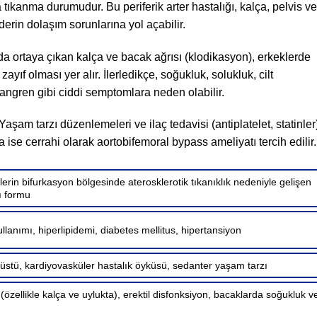
tıkanma durumudur. Bu periferik arter hastalığı, kalça, pelvis ve
derin dolaşım sorunlarına yol açabilir.
nda ortaya çıkan kalça ve bacak ağrısı (klodikasyon), erkeklerde
zayıf olması yer alır. İlerledikçe, soğukluk, solukluk, cilt
kangren gibi ciddi semptomlara neden olabilir.
aşam tarzı düzenlemeleri ve ilaç tedavisi (antiplatelet, statinler
 ise cerrahi olarak aortobifemoral bypass ameliyatı tercih edilir.
rlerin bifurkasyon bölgesinde aterosklerotik tıkanıklık nedeniyle gelişen
ğı formu
llanımı, hiperlipidemi, diabetes mellitus, hipertansiyon
 üstü, kardiyovasküler hastalık öyküsü, sedanter yaşam tarzı
(özellikle kalça ve uylukta), erektil disfonksiyon, bacaklarda soğukluk v