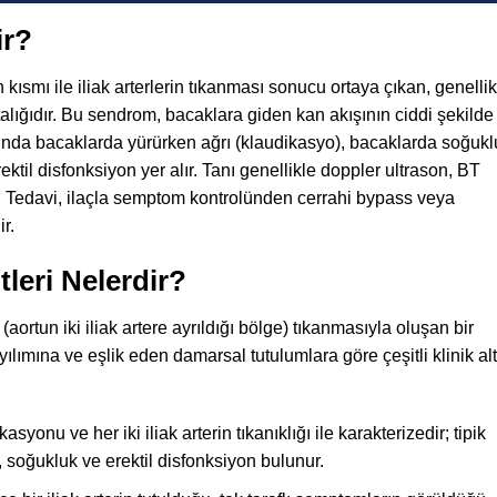
ir?
ısmı ile iliak arterlerin tıkanması sonucu ortaya çıkan, genellik
stalığıdır. Bu sendrom, bacaklara giden kan akışının ciddi şekilde
rasında bacaklarda yürürken ağrı (klaudikasyo), bacaklarda soğuk
ktil disfonksiyon yer alır. Tanı genellikle doppler ultrason, BT
r. Tedavi, ilaçla semptom kontrolünden cerrahi bypass veya
r.
leri Nelerdir?
ortun iki iliak artere ayrıldığı bölge) tıkanmasıyla oluşan bir
yayılımına ve eşlik eden damarsal tutulumlara göre çeşitli klinik alt
kasyonu ve her iki iliak arterin tıkanıklığı ile karakterizedir; tipik
soğukluk ve erektil disfonksiyon bulunur.