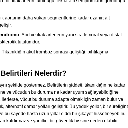
 bir iliak arterin tutulduğu, tek taraflı semptomların görüldüğü
ık aortanın daha yukarı segmentlerine kadar uzanır; alt
lişir.
Sendromu:
Aort ve iliak arterlerin yanı sıra femoral veya distal
sklerotik tutulumdur.
:
Tıkanıklığın akut tromboz sonrası geliştiği, pıhtılaşma
lirtileri Nelerdir?
ı şekilde göstermez. Belirtilerin şiddeti, tıkanıklığın ne kadar
iğine ve vücudun bu duruma ne kadar uyum sağlayabildiğine
vaş ilerlerse, vücut bu duruma adapte olmak için zaman bulur ve
, alternatif damar yolları geliştirir. Bu yedek yollar, bir süreliğin
 bu sayede hasta uzun yıllar ciddi bir şikayet hissetmeyebilir.
 kaldırmaz ve yanıltıcı bir güvenlik hissine neden olabilir.