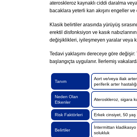
ateroskleroz kaynaklı ciddi daralma veya 
bacaklara yeterli kan akışını engeller ve 
Klasik belirtiler arasında yürüyüş sırası
erektil disfonksiyon ve kasık nabızlarının 
değişiklikleri, iyileşmeyen yaralar veya 
Tedavi yaklaşımı dereceye göre değişir: Y
başlangıçta uygulanır. İlerlemiş vakalarda
Aort ve/veya iliak arte
Tanım
periferik arter hastalı
Neden Olan
Ateroskleroz, sigara ku
Etkenler
Risk Faktörleri
Erkek cinsiyet, 50 yaş
İntermittan kladikasyo 
Belirtiler
solukluk