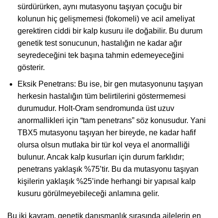
sürdürürken, aynı mutasyonu taşıyan çocuğu bir
kolunun hiç gelişmemesi (fokomeli) ve acil ameliyat
gerektiren ciddi bir kalp kusuru ile doğabilir. Bu durum
genetik test sonucunun, hastalığın ne kadar ağır
seyredeceğini tek başına tahmin edemeyeceğini
gösterir.
Eksik Penetrans: Bu ise, bir gen mutasyonunu taşıyan
herkesin hastalığın tüm belirtilerini göstermemesi
durumudur. Holt-Oram sendromunda üst uzuv
anormallikleri için “tam penetrans” söz konusudur. Yani
TBX5 mutasyonu taşıyan her bireyde, ne kadar hafif
olursa olsun mutlaka bir tür kol veya el anormalliği
bulunur. Ancak kalp kusurları için durum farklıdır;
penetrans yaklaşık %75’tir. Bu da mutasyonu taşıyan
kişilerin yaklaşık %25’inde herhangi bir yapısal kalp
kusuru görülmeyebileceği anlamına gelir.
Bu iki kavram, genetik danışmanlık sırasında ailelerin en