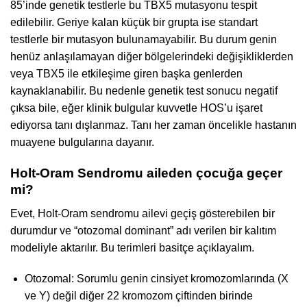
85’inde genetik testlerle bu TBX5 mutasyonu tespit
edilebilir. Geriye kalan küçük bir grupta ise standart
testlerle bir mutasyon bulunamayabilir. Bu durum genin
henüz anlaşılamayan diğer bölgelerindeki değişikliklerden
veya TBX5 ile etkileşime giren başka genlerden
kaynaklanabilir. Bu nedenle genetik test sonucu negatif
çıksa bile, eğer klinik bulgular kuvvetle HOS’u işaret
ediyorsa tanı dışlanmaz. Tanı her zaman öncelikle hastanın
muayene bulgularına dayanır.
Holt-Oram Sendromu aileden çocuğa geçer
mi?
Evet, Holt-Oram sendromu ailevi geçiş gösterebilen bir
durumdur ve “otozomal dominant” adı verilen bir kalıtım
modeliyle aktarılır. Bu terimleri basitçe açıklayalım.
Otozomal: Sorumlu genin cinsiyet kromozomlarında (X
ve Y) değil diğer 22 kromozom çiftinden birinde