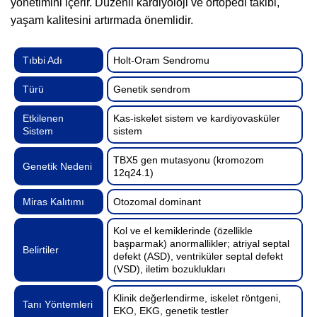
yönetimini içerir. Düzenli kardiyoloji ve ortopedi takibi,
yaşam kalitesini artırmada önemlidir.
Tıbbi Adı
Holt-Oram Sendromu
Türü
Genetik sendrom
Etkilenen
Kas-iskelet sistem ve kardiyovasküler
Sistem
sistem
TBX5 gen mutasyonu (kromozom
Genetik Nedeni
12q24.1)
Miras Kalıtımı
Otozomal dominant
Kol ve el kemiklerinde (özellikle
başparmak) anormallikler; atriyal septal
Belirtiler
defekt (ASD), ventriküler septal defekt
(VSD), iletim bozuklukları
Klinik değerlendirme, iskelet röntgeni,
Tanı Yöntemleri
EKO, EKG, genetik testler