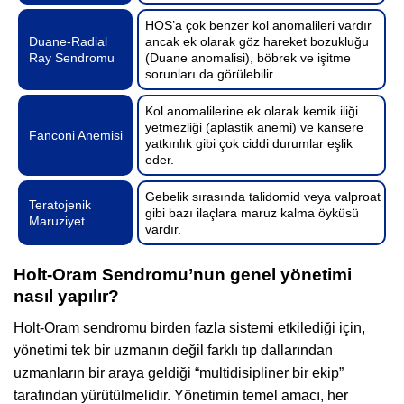
HOS’a çok benzer kol anomalileri vardır
Duane-Radial
ancak ek olarak göz hareket bozukluğu
Ray Sendromu
(Duane anomalisi), böbrek ve işitme
sorunları da görülebilir.
Kol anomalilerine ek olarak kemik iliği
yetmezliği (aplastik anemi) ve kansere
Fanconi Anemisi
yatkınlık gibi çok ciddi durumlar eşlik
eder.
Gebelik sırasında talidomid veya valproat
Teratojenik
gibi bazı ilaçlara maruz kalma öyküsü
Maruziyet
vardır.
Holt-Oram Sendromu’nun genel yönetimi
nasıl yapılır?
Holt-Oram sendromu birden fazla sistemi etkilediği için,
yönetimi tek bir uzmanın değil farklı tıp dallarından
uzmanların bir araya geldiği “multidisipliner bir ekip”
tarafından yürütülmelidir. Yönetimin temel amacı, her