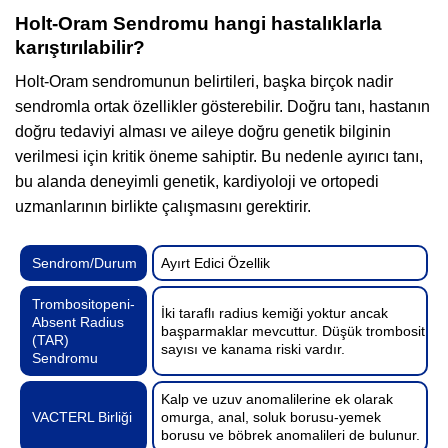
Holt-Oram Sendromu hangi hastalıklarla
karıştırılabilir?
Holt-Oram sendromunun belirtileri, başka birçok nadir
sendromla ortak özellikler gösterebilir. Doğru tanı, hastanın
doğru tedaviyi alması ve aileye doğru genetik bilginin
verilmesi için kritik öneme sahiptir. Bu nedenle ayırıcı tanı,
bu alanda deneyimli genetik, kardiyoloji ve ortopedi
uzmanlarının birlikte çalışmasını gerektirir.
Sendrom/Durum
Ayırt Edici Özellik
Trombositopeni-
İki taraflı radius kemiği yoktur ancak
Absent Radius
başparmaklar mevcuttur. Düşük trombosit
(TAR)
sayısı ve kanama riski vardır.
Sendromu
Kalp ve uzuv anomalilerine ek olarak
VACTERL Birliği
omurga, anal, soluk borusu-yemek
borusu ve böbrek anomalileri de bulunur.