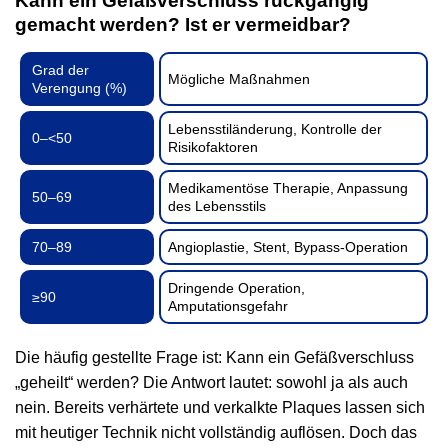
Kann ein Gefäßverschluss rückgängig
gemacht werden? Ist er vermeidbar?
Grad der
Mögliche Maßnahmen
Verengung (%)
Lebensstiländerung, Kontrolle der
0–<50
Risikofaktoren
Medikamentöse Therapie, Anpassung
50–69
des Lebensstils
70–89
Angioplastie, Stent, Bypass-Operation
Dringende Operation,
≥90
Amputationsgefahr
Die häufig gestellte Frage ist: Kann ein Gefäßverschluss
„geheilt“ werden? Die Antwort lautet: sowohl ja als auch
nein. Bereits verhärtete und verkalkte Plaques lassen sich
mit heutiger Technik nicht vollständig auflösen. Doch das