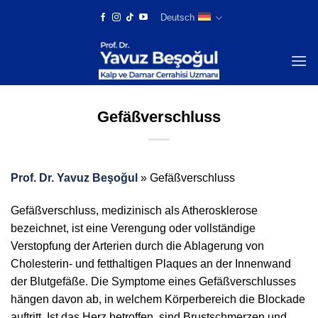
Skip
Deutsch
to
content
Gefäßverschluss
Prof. Dr. Yavuz Beşoğul
»
Gefäßverschluss
Gefäßverschluss, medizinisch als Atherosklerose
bezeichnet, ist eine Verengung oder vollständige
Verstopfung der Arterien durch die Ablagerung von
Cholesterin- und fetthaltigen Plaques an der Innenwand
der Blutgefäße. Die Symptome eines Gefäßverschlusses
hängen davon ab, in welchem Körperbereich die Blockade
auftritt. Ist das Herz betroffen, sind Brustschmerzen und