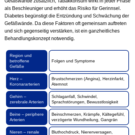
Gefäßwände zusätzlich, Tabakkonsum wirkt in jeder Phase
als Beschleuniger und erhöht das Risiko für Gerinnsel.
Diabetes begünstigt die Entzündung und Schwächung der
Gefäßwände. Da diese Faktoren oft gemeinsam auftreten
und sich gegenseitig verstärken, ist ein ganzheitliches
Behandlungskonzept notwendig.
Region und
betroffene
Folgen und Symptome
Gefäße
Herz –
Brustschmerzen (Angina), Herzinfarkt,
Koronararterien
Atemnot
Gehirn –
Schlaganfall, Schwindel,
zerebrale Arterien
Sprachstörungen, Bewusstlosigkeit
Beine – periphere
Beinschmerzen, Krämpfe, Kältegefühl,
Arterien
verzögerte Wundheilung, Gangrän
Nieren – renale
Bluthochdruck, Nierenversagen,