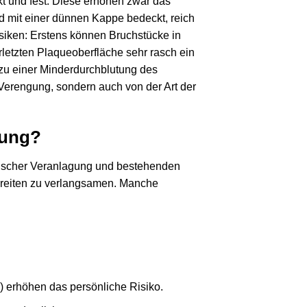
lkt und fest. Diese erhöhen zwar das
ind mit einer dünnen Kappe bedeckt, reich
Risiken: Erstens können Bruchstücke in
rletzten Plaqueoberfläche sehr rasch ein
 zu einer Minderdurchblutung des
Verengung, sondern auch von der Art der
kung?
netischer Veranlagung und bestehenden
hreiten zu verlangsamen. Manche
) erhöhen das persönliche Risiko.