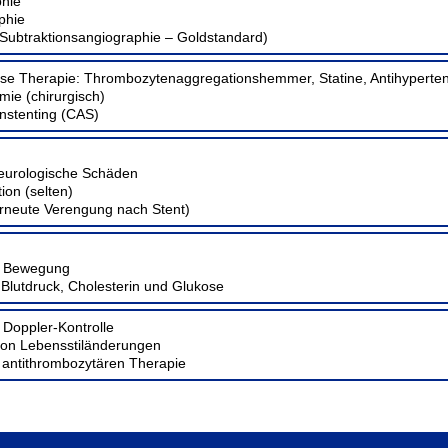
phie
phie
e Subtraktionsangiographie – Goldstandard)
e Therapie: Thrombozytenaggregationshemmer, Statine, Antihyperten
mie (chirurgisch)
enstenting (CAS)
eurologische Schäden
ion (selten)
rneute Verengung nach Stent)
e Bewegung
 Blutdruck, Cholesterin und Glukose
Doppler-Kontrolle
von Lebensstiländerungen
 antithrombozytären Therapie