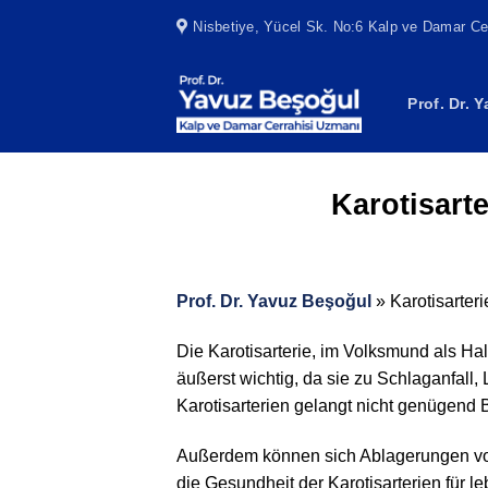
Skip
Nisbetiye, Yücel Sk. No:6 Kalp ve Damar Cer
to
content
Prof. Dr. 
Karotisart
Prof. Dr. Yavuz Beşoğul
»
Karotisarter
Die Karotisarterie, im Volksmund als Ha
äußerst wichtig, da sie zu Schlaganfal
Karotisarterien gelangt nicht genügend B
Außerdem können sich Ablagerungen von 
die Gesundheit der Karotisarterien für