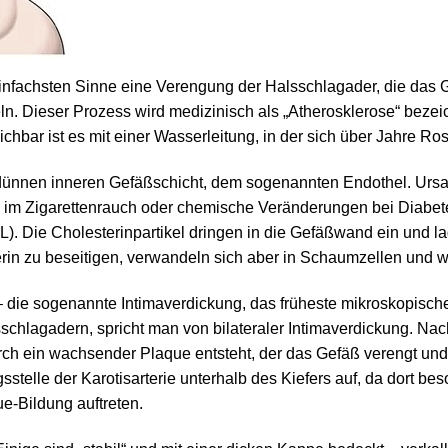
infachsten Sinne eine Verengung der Halsschlagader, die das Ge
 Dieser Prozess wird medizinisch als „Atherosklerose“ bezeic
eichbar ist es mit einer Wasserleitung, in der sich über Jahre Ro
 dünnen inneren Gefäßschicht, dem sogenannten Endothel. Urs
n im Zigarettenrauch oder chemische Veränderungen bei Diabete
DL). Die Cholesterinpartikel dringen in die Gefäßwand ein und l
in zu beseitigen, verwandeln sich aber in Schaumzellen und we
 – die sogenannte Intimaverdickung, das früheste mikroskopisc
schlagadern, spricht man von bilateraler Intimaverdickung. Nac
ch ein wachsender Plaque entsteht, der das Gefäß verengt und 
sstelle der Karotisarterie unterhalb des Kiefers auf, da dort b
e-Bildung auftreten.