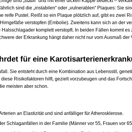
 Einige sind „stabil“ und mit einer dicken Kappe bedeckt – verka
fährlich sind die „instabilen“ oder „vulnerablen“ Plaques: Sie s
 reife Pustel. Reißt so ein Plaque plötzlich auf, gibt es zwei 
 Hirngefäße verstopfen (Embolie). Zweitens kann sich an der ve
e Halsschlagader komplett verstopft. In beiden Fällen kommt es
Schwere der Erkrankung hängt daher nicht nur vom Ausmaß der 
hrdet für eine Karotisarterienerkran
Zufall. Sie entsteht durch eine Kombination aus Lebensstil, ge
ese Risikofaktoren hilft, gezielt vorzubeugen und das Fortsc
 die meisten aber schon.
terien an Elastizität und sind anfälliger für Atherosklerose.
er Schlaganfällen in der Familie (Männer vor 55, Frauen vor 65