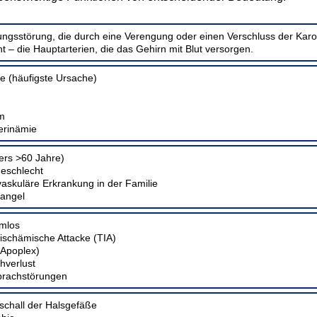
ngsstörung, die durch eine Verengung oder einen Verschluss der Karoti
t – die Hauptarterien, die das Gehirn mit Blut versorgen.
se (häufigste Ursache)
um
erinämie
ers >60 Jahre)
eschlecht
vaskuläre Erkrankung in der Familie
angel
omlos
-ischämische Attacke (TIA)
(Apoplex)
ehverlust
prachstörungen
aschall der Halsgefäße