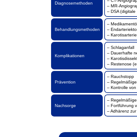
– CT-Angiogra
Diagnosemethoden
– MR-Angiogra
– DSA (digital
– Medikamentös
Behandlungsmethoden
– Endarteriekto
– Karotisarteri
– Schlaganfall
– Dauerhafte n
Komplikationen
– Karotisdissekt
– Restenose (e
– Rauchstopp
Prävention
– Regelmäßig
– Kontrolle von
– Regelmäßige 
Nachsorge
– Fortführung 
– Adhärenz zur