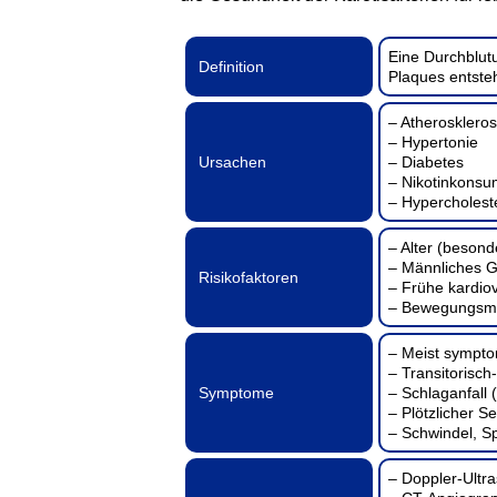
Eine Durchblutu
Definition
Plaques entsteh
– Atherosklero
– Hypertonie
Ursachen
– Diabetes
– Nikotinkons
– Hypercholest
– Alter (besond
– Männliches G
Risikofaktoren
– Frühe kardio
– Bewegungsm
– Meist sympt
– Transitorisch
Symptome
– Schlaganfall 
– Plötzlicher S
– Schwindel, S
– Doppler-Ultr