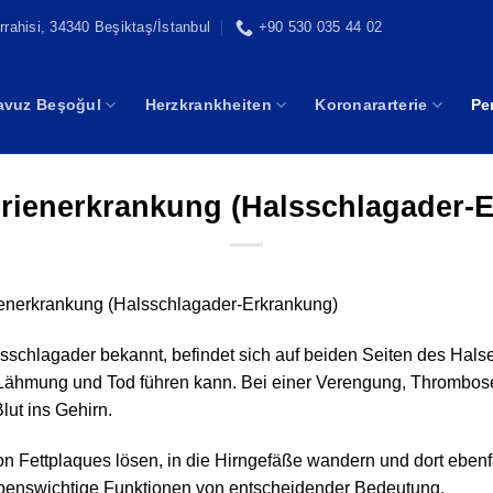
rahisi, 34340 Beşiktaş/İstanbul
+90 530 035 44 02
Yavuz Beşoğul
Herzkrankheiten
Koronararterie
Pe
erienerkrankung (Halsschlagader-
ienerkrankung (Halsschlagader-Erkrankung)
lsschlagader bekannt, befindet sich auf beiden Seiten des Hals
l, Lähmung und Tod führen kann. Bei einer Verengung, Thrombos
lut ins Gehirn.
Fettplaques lösen, in die Hirngefäße wandern und dort ebenfa
 lebenswichtige Funktionen von entscheidender Bedeutung.