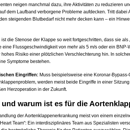
enten neigen manchmal dazu, ihre Aktivitäten zu reduzieren u
auf dem Laufband verborgene Probleme aufdecken. Tritt dabei At
e den steigenden Blutbedarf nicht mehr decken kann – ein Hinwe
st die Stenose der Klappe so weit fortgeschritten, dass sie als „
 eine Flussgeschwindigkeit von mehr als 5 m/s oder ein BNP-W
 hohes Risiko einer plötzlichen Verschlechterung hin. In solchen 
eine Symptome bestehen.
schen Eingriffen:
Muss beispielsweise eine Koronar-Bypass-O
enklappenproblem, werden meist beide Eingriffe in einer Sitzun
ßen Herzoperation in der Zukunft.
 und warum ist es für die Aortenkla
dlung der Aortenklappenerkrankung meist von einem einzelnen 
eart Team“: Ein interdisziplinäres Team aus Spezialisten vers