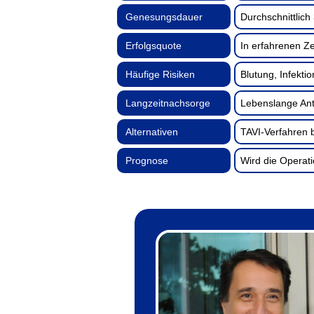
Genesungsdauer
Durchschnittlic
Erfolgsquote
In erfahrenen Z
Häufige Risiken
Blutung, Infekt
Langzeitnachsorge
Lebenslange Ant
Alternativen
TAVI-Verfahren b
Prognose
Wird die Operati