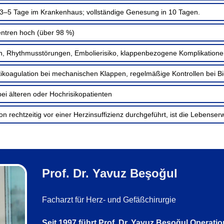
h 3–5 Tage im Krankenhaus; vollständige Genesung in 10 Tagen.
entren hoch (über 98 %)
ion, Rhythmusstörungen, Embolierisiko, klappenbezogene Komplikation
ikoagulation bei mechanischen Klappen, regelmäßige Kontrollen bei B
ei älteren oder Hochrisikopatienten
on rechtzeitig vor einer Herzinsuffizienz durchgeführt, ist die Lebenser
Prof. Dr. Yavuz Beşoğul
Facharzt für Herz- und Gefäßchirurgie
Seit 1997 führt Prof. Dr. Yavuz Beşoğul Operati