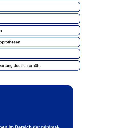
en
ioprothesen
wartung deutlich erhöht
onen im Bereich der minimal-