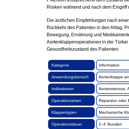
Risiken während und nach dem Eingriff 
Die ärztlichen Empfehlungen nach einer
Rückkehr des Patienten in den Alltag. Pr
Bewegung, Ernährung und Medikamenten
Aortenklappenoperationen in der Türke
Gesundheitszustand des Patienten.
Kategorie
Information
Anwendungsbereich
Aortenklappe am
Indikationen
Aortenstenose, A
Operationsarten
Reparatur oder E
Klappentypen
Mechanische Kla
Operationsdauer
2–4 Stunden