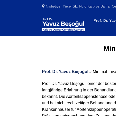
Skip
Nisbetiye, Yücel Sk. No:6 Kalp ve Damar Cer
to
content
Prof. Dr. Ya
Min
Prof. Dr. Yavuz Beşoğul
»
Minimal-inv
Prof. Dr. Yavuz Beşoğul, einer der beste
langjährige Erfahrung in der Behandlun
bekannt. Die Aortenklappenstenose oder
und bei nicht rechtzeitiger Behandlung d
Krankenhäuser für Aortenklappenoperati
Präzision entsprechend dem Zustand des