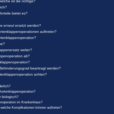
lche ist die richtige?
lich?
rteile bietet es?
pe erneut ersetzt werden?
rtenklappenoperationen auftreten?
ortenklappenoperation?
pe?
appenersatz weiter?
appenoperation ab?
nklappenoperation?
 Behinderungsgrad beantragt werden?
rtenklappenoperation achten?
erlich?
Aortenklappenoperation?
 biologisch?
penoperation im Krankenhaus?
d welche Komplikationen können auftreten?