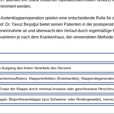
minimiert werden.
 Aortenklappenoperation spielen eine entscheidende Rolle für
of. Dr. Yavuz Beşoğul bietet seinen Patienten in der postoperat
einnahme an und überwacht den Verlauf durch regelmäßige Ko
i variieren je nach dem Krankenhaus, der verwendeten Method
 Ausgang des linken Ventrikels des Herzens
orteninsuffizienz, Klappeninfektion (Endokarditis), Klappendegenerati
rsatz der Klappe durch minimal-invasive oder geschlossene Herzchirur
ppe, Bioprothesenklappe (aus Schweine- oder Rindergewebe), mensc