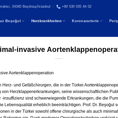
rahisi, 34340 Beşiktaş/İstanbul
+90 530 035 44 02
vuz Beşoğul
Herzkrankheiten
Koronararterie
Peri
imal-invasive Aortenklappenopera
asive Aortenklappenoperation
n Herz- und Gefäßchirurgen, die in der Türkei Aortenklappenoper
g von Herzklappenerkrankungen, seine wissenschaftlichen Publ
 -insuffizienz sind schwerwiegende Erkrankungen, die die Pump
ie Lebensqualität erheblich beeinträchtigen. Prof. Dr. Beşoğul 
onen in der Türkei sowohl offene chirurgische als auch minima
 Patienten ein. Dank moderner Operationstechniken verkürzt s