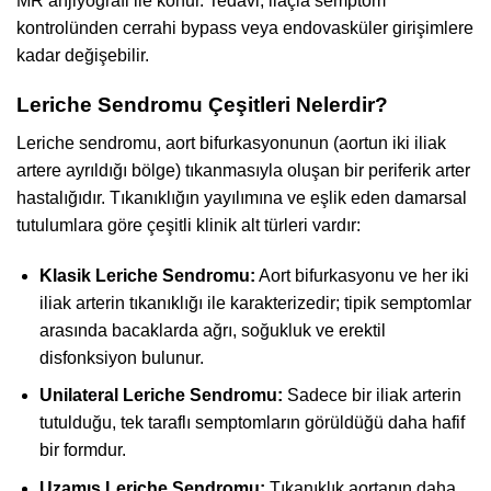
MR anjiyografi ile konur. Tedavi, ilaçla semptom
kontrolünden cerrahi bypass veya endovasküler girişimlere
kadar değişebilir.
Leriche Sendromu Çeşitleri Nelerdir?
Leriche sendromu, aort bifurkasyonunun (aortun iki iliak
artere ayrıldığı bölge) tıkanmasıyla oluşan bir periferik arter
hastalığıdır. Tıkanıklığın yayılımına ve eşlik eden damarsal
tutulumlara göre çeşitli klinik alt türleri vardır:
Klasik Leriche Sendromu:
Aort bifurkasyonu ve her iki
iliak arterin tıkanıklığı ile karakterizedir; tipik semptomlar
arasında bacaklarda ağrı, soğukluk ve erektil
disfonksiyon bulunur.
Unilateral Leriche Sendromu:
Sadece bir iliak arterin
tutulduğu, tek taraflı semptomların görüldüğü daha hafif
bir formdur.
Uzamış Leriche Sendromu:
Tıkanıklık aortanın daha