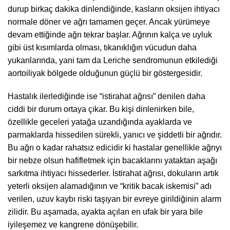
durup birkaç dakika dinlendiğinde, kasların oksijen ihtiyacı
normale döner ve ağrı tamamen geçer. Ancak yürümeye
devam ettiğinde ağrı tekrar başlar. Ağrının kalça ve uyluk
gibi üst kısımlarda olması, tıkanıklığın vücudun daha
yukarılarında, yani tam da Leriche sendromunun etkilediği
aortoiliyak bölgede olduğunun güçlü bir göstergesidir.
Hastalık ilerlediğinde ise “istirahat ağrısı” denilen daha
ciddi bir durum ortaya çıkar. Bu kişi dinlenirken bile,
özellikle geceleri yatağa uzandığında ayaklarda ve
parmaklarda hissedilen sürekli, yanıcı ve şiddetli bir ağrıdır.
Bu ağrı o kadar rahatsız edicidir ki hastalar genellikle ağrıyı
bir nebze olsun hafifletmek için bacaklarını yataktan aşağı
sarkıtma ihtiyacı hissederler. İstirahat ağrısı, dokuların artık
yeterli oksijen alamadığının ve “kritik bacak iskemisi” adı
verilen, uzuv kaybı riski taşıyan bir evreye girildiğinin alarm
zilidir. Bu aşamada, ayakta açılan en ufak bir yara bile
iyileşemez ve kangrene dönüşebilir.