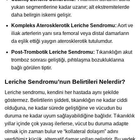
yukarı segmentlerine kadar uzanır; alt ekstremitelerde
daha belirgin iskemi gelişir.
Kompleks Aterosklerotik Leriche Sendromu:
Aort ve
iliak arterlerin yanı sıra femoral veya distal damarların
da eşlik ettiği yaygın aterosklerotik tutulumdur.
Post-Trombotik Leriche Sendromu:
Tıkanıklığın akut
tromboz sonrası geliştiği, pıhtılaşma bozukluklarına
bağlı görülen tiptir.
Leriche Sendromu’nun Belirtileri Nelerdir?
Leriche sendromu, kendini her hastada aynı şekilde
göstermez. Belirtilerin şiddeti, tıkanıklığın ne kadar ciddi
olduğuna, ne kadar sürede geliştiğine ve vücudun bu
duruma ne kadar uyum sağlayabildiğine bağlıdır. Tıkanıklık
yıllar içinde çok yavaş ilerlerse, vücut bu duruma adapte
olmak için zaman bulur ve “kollateral dolaşım” adını
verdiğimiz küçük, alternatif damar yolları geliştirir. Bu yedek