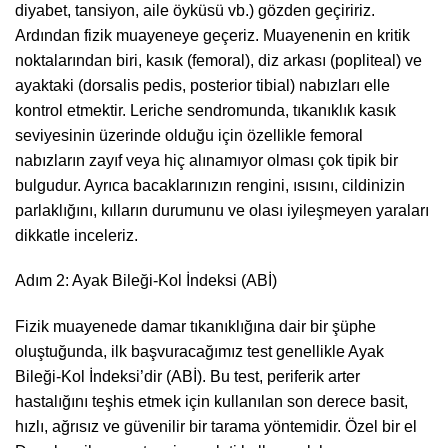
diyabet, tansiyon, aile öyküsü vb.) gözden geçiririz.
Ardından fizik muayeneye geçeriz. Muayenenin en kritik
noktalarından biri, kasık (femoral), diz arkası (popliteal) ve
ayaktaki (dorsalis pedis, posterior tibial) nabızları elle
kontrol etmektir. Leriche sendromunda, tıkanıklık kasık
seviyesinin üzerinde olduğu için özellikle femoral
nabızların zayıf veya hiç alınamıyor olması çok tipik bir
bulgudur. Ayrıca bacaklarınızın rengini, ısısını, cildinizin
parlaklığını, kılların durumunu ve olası iyileşmeyen yaraları
dikkatle inceleriz.
Adım 2: Ayak Bileği-Kol İndeksi (ABİ)
Fizik muayenede damar tıkanıklığına dair bir şüphe
oluştuğunda, ilk başvuracağımız test genellikle Ayak
Bileği-Kol İndeksi’dir (ABİ). Bu test, periferik arter
hastalığını teşhis etmek için kullanılan son derece basit,
hızlı, ağrısız ve güvenilir bir tarama yöntemidir. Özel bir el