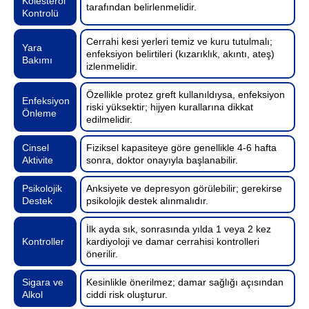
Kolesterol
tarafından belirlenmelidir.
Kontrolü
Cerrahi kesi yerleri temiz ve kuru tutulmalı;
Yara
enfeksiyon belirtileri (kızarıklık, akıntı, ateş)
Bakımı
izlenmelidir.
Özellikle protez greft kullanıldıysa, enfeksiyon
Enfeksiyon
riski yüksektir; hijyen kurallarına dikkat
Önleme
edilmelidir.
Cinsel
Fiziksel kapasiteye göre genellikle 4-6 hafta
Aktivite
sonra, doktor onayıyla başlanabilir.
Psikolojik
Anksiyete ve depresyon görülebilir; gerekirse
Destek
psikolojik destek alınmalıdır.
İlk ayda sık, sonrasında yılda 1 veya 2 kez
Kontroller
kardiyoloji ve damar cerrahisi kontrolleri
önerilir.
Sigara ve
Kesinlikle önerilmez; damar sağlığı açısından
Alkol
ciddi risk oluşturur.