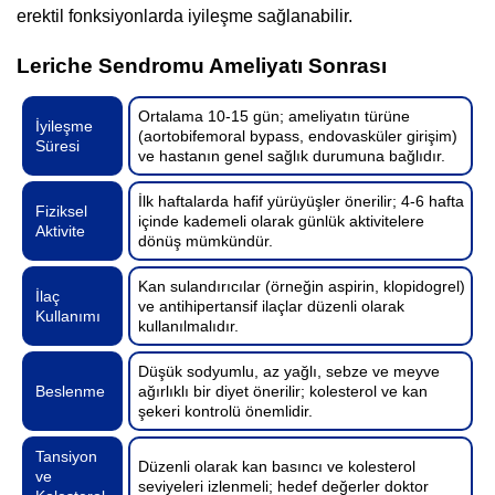
erektil fonksiyonlarda iyileşme sağlanabilir.
Leriche Sendromu Ameliyatı Sonrası
Ortalama 10-15 gün; ameliyatın türüne
İyileşme
(aortobifemoral bypass, endovasküler girişim)
Süresi
ve hastanın genel sağlık durumuna bağlıdır.
İlk haftalarda hafif yürüyüşler önerilir; 4-6 hafta
Fiziksel
içinde kademeli olarak günlük aktivitelere
Aktivite
dönüş mümkündür.
Kan sulandırıcılar (örneğin aspirin, klopidogrel)
İlaç
ve antihipertansif ilaçlar düzenli olarak
Kullanımı
kullanılmalıdır.
Düşük sodyumlu, az yağlı, sebze ve meyve
Beslenme
ağırlıklı bir diyet önerilir; kolesterol ve kan
şekeri kontrolü önemlidir.
Tansiyon
Düzenli olarak kan basıncı ve kolesterol
ve
seviyeleri izlenmeli; hedef değerler doktor