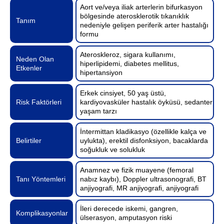
Aort ve/veya iliak arterlerin bifurkasyon
bölgesinde aterosklerotik tıkanıklık
Tanım
nedeniyle gelişen periferik arter hastalığı
formu
Ateroskleroz, sigara kullanımı,
Neden Olan
hiperlipidemi, diabetes mellitus,
Etkenler
hipertansiyon
Erkek cinsiyet, 50 yaş üstü,
Risk Faktörleri
kardiyovasküler hastalık öyküsü, sedanter
yaşam tarzı
İntermittan kladikasyo (özellikle kalça ve
Belirtiler
uylukta), erektil disfonksiyon, bacaklarda
soğukluk ve solukluk
Anamnez ve fizik muayene (femoral
Tanı Yöntemleri
nabız kaybı), Doppler ultrasonografi, BT
anjiyografi, MR anjiyografi, anjiyografi
İleri derecede iskemi, gangren,
Komplikasyonlar
ülserasyon, amputasyon riski