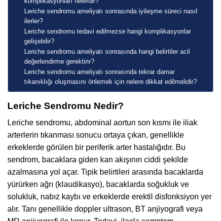
komplikasyonları nelerdir?
Leriche sendromu ameliyatı sonrasında iyileşme süreci nasıl
ilerler?
Leriche sendromu tedavi edilmezse hangi komplikasyonlar
gelişebilir?
Leriche sendromu ameliyatı sonrasında hangi belirtiler acil
değerlendirme gerektirir?
Leriche sendromu ameliyatı sonrasında tekrar damar
tıkanıklığı oluşmasını önlemek için nelere dikkat edilmelidir?
Leriche Sendromu Nedir?
Leriche sendromu, abdominal aortun son kısmı ile iliak
arterlerin tıkanması sonucu ortaya çıkan, genellikle
erkeklerde görülen bir periferik arter hastalığıdır. Bu
sendrom, bacaklara giden kan akışının ciddi şekilde
azalmasına yol açar. Tipik belirtileri arasında bacaklarda
yürürken ağrı (klaudikasyo), bacaklarda soğukluk ve
solukluk, nabız kaybı ve erkeklerde erektil disfonksiyon yer
alır. Tanı genellikle doppler ultrason, BT anjiyografi veya