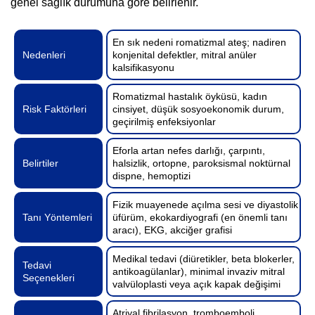
genel sağlık durumuna göre belirlenir.
En sık nedeni romatizmal ateş; nadiren
Nedenleri
konjenital defektler, mitral anüler
kalsifikasyonu
Romatizmal hastalık öyküsü, kadın
Risk Faktörleri
cinsiyet, düşük sosyoekonomik durum,
geçirilmiş enfeksiyonlar
Eforla artan nefes darlığı, çarpıntı,
Belirtiler
halsizlik, ortopne, paroksismal noktürnal
dispne, hemoptizi
Fizik muayenede açılma sesi ve diyastolik
Tanı Yöntemleri
üfürüm, ekokardiyografi (en önemli tanı
aracı), EKG, akciğer grafisi
Medikal tedavi (diüretikler, beta blokerler,
Tedavi
antikoagülanlar), minimal invaziv mitral
Seçenekleri
valvüloplasti veya açık kapak değişimi
Atriyal fibrilasyon, tromboemboli,