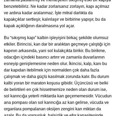
benzetebiliriz. Ne kadar zorlarsanız zorlayın, kapı açılmaz
ve ardına kadar aralanmaz. İşte mitral darlıkta da
kapakçıklar sertleşir, kalınlaşır ve birbirine yapışır, bu da
kapak açıklığının daralmasına yol açar.
Bu “sıkışmış kapı” kalbin işleyişini birkaç şekilde olumsuz
etkiler. Birincisi, kan dar bir aralıktan geçmeye çalıştığı için
kapının arkasında, yani sol kulakçıkta birikir. Bu birikme,
odacığın içindeki basıncı artırır ve zamanla duvarlarının
esneyip genişlemesine neden olur. İkincisi, kalp, kanı bu
dar kapıdan itebilmek için normalden çok daha fazla
çalışmak ve daha güçlü kasılmak zorunda kalır. Bu durum
kalbi yoran bir maraton koşusu gibidir. Üçüncüsü ve belki
de belirtileri en çok hissetmemize neden olan durum ise,
sol karıncığa yeterli miktarda kan geçememesidir. Vücudun
ana pompası olan sol karıncığa az kan gelirse, vücuda ve
organlara pompalanan oksijen zengini kan miktarı da
azalır. Bu da yorgunluk, halsizlik ve efor kapasitesinde