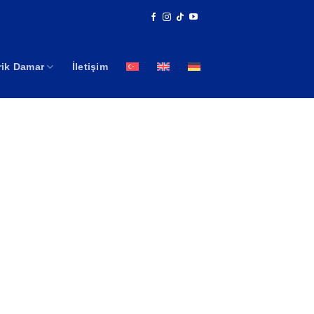
rik Damar
İletişim