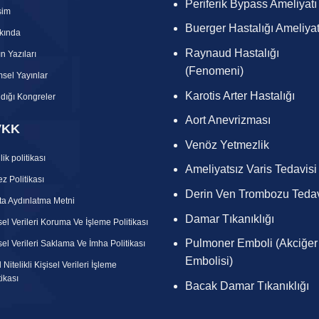
Periferik Bypass Ameliyatı
işim
Buerger Hastalığı Ameliyat
kında
Raynaud Hastalığı
n Yazıları
(Fenomeni)
msel Yayınlar
Karotis Arter Hastalığı
ldığı Kongreler
Aort Anevrizması
VKK
Venöz Yetmezlik
lik politikası
Ameliyatsız Varis Tedavisi
z Politikası
Derin Ven Trombozu Tedav
a Aydınlatma Metni
Damar Tıkanıklığı
sel Verileri Koruma Ve İşleme Politikası
Pulmoner Emboli (Akciğer
sel Verileri Saklama Ve İmha Politikası
Embolisi)
 Nitelikli Kişisel Verileri İşleme
tikası
Bacak Damar Tıkanıklığı