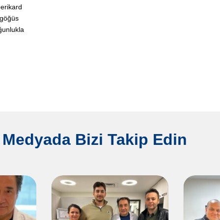
perikard
e göğüs
oğunlukla
 Medyada Bizi Takip Edin