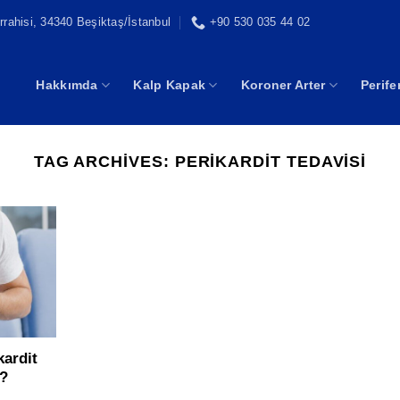
rahisi, 34340 Beşiktaş/İstanbul
+90 530 035 44 02
Hakkımda
Kalp Kapak
Koroner Arter
Perife
TAG ARCHIVES:
PERIKARDIT TEDAVISI
kardit
r?