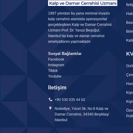
İlet
1997 yılından bu yana minimal invaziv
Hak
kalp cerrahisi alanında operasyonlar
Bası
gerçekleştiren
Kalp ve Damar Cerrahisi
Uzmanı
Prof. Dr. Yavuz Beşoğul,
Bili
İstanbul’da kalp ve damar cerrahisi
Katı
ameliyatlarını yapmaktadır.
K
Sosyal Bağlantılar
Facebook
Instagram
Gizli
Tiktok
Çere
Youtube
Hast
İletişim
Kişi
+90 530 035 44 02
Kişi
Nisbetiye, Yücel Sk. No:6 Kalp ve
Özel
Damar Cerrahisi, 34340 Beşiktaş/
Poli
İstanbul