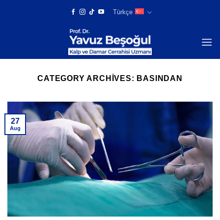
Skip
Türkçe
to
content
CATEGORY ARCHIVES:
BASINDAN
27
Aug