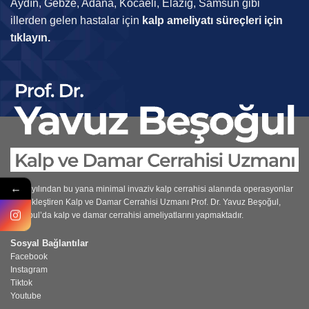
Aydın, Gebze, Adana, Kocaeli, Elazığ, Samsun gibi
illerden gelen hastalar için
kalp ameliyatı süreçleri için
tıklayın.
←
1997 yılından bu yana minimal invaziv kalp cerrahisi alanında operasyonlar
gerçekleştiren
Kalp ve Damar Cerrahisi Uzmanı
Prof. Dr. Yavuz Beşoğul,
İstanbul’da kalp ve damar cerrahisi ameliyatlarını yapmaktadır.
Sosyal Bağlantılar
Facebook
Instagram
Tiktok
Youtube