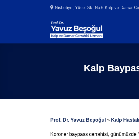
Skip
Nisbetiye, Yücel Sk. No:6 Kalp ve Damar Cer
to
content
Kalp Baypas
Prof. Dr. Yavuz Beşoğul
»
Kalp Hastalı
Koroner baypass cerrahisi, günümüzde %