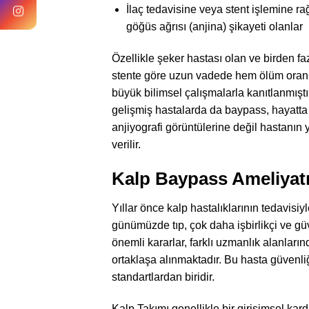
İlaç tedavisine veya stent işlemine 
göğüs ağrısı (anjina) şikayeti olanlar
Özellikle şeker hastası olan ve birden f
stente göre uzun vadede hem ölüm oranları
büyük bilimsel çalışmalarla kanıtlanmıştır
gelişmiş hastalarda da baypass, hayatta 
anjiyografi görüntülerine değil hastanı
verilir.
Kalp Baypass Ameliyatı 
Yıllar önce kalp hastalıklarının tedavisiyl
günümüzde tıp, çok daha işbirlikçi ve güv
önemli kararlar, farklı uzmanlık alanların
ortaklaşa alınmaktadır. Bu hasta güvenliğ
standartlardan biridir.
Kalp Takımı genellikle bir girişimsel kard