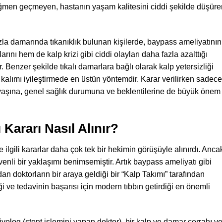
rağmen geçmeyen, hastanın yaşam kalitesini ciddi şekilde düşüre
azla damarında tıkanıklık bulunan kişilerde, baypass ameliyatının
nı hem de kalp krizi gibi ciddi olayları daha fazla azalttığı
. Benzer şekilde tıkalı damarlara bağlı olarak kalp yetersizliği
kalımı iyileştirmede en üstün yöntemdir. Karar verilirken sadece
n yaşına, genel sağlık durumuna ve beklentilerine de büyük önem
Kararı Nasıl Alınır?
e ilgili kararlar daha çok tek bir hekimin görüşüyle alınırdı. Anca
enli bir yaklaşımı benimsemiştir. Artık baypass ameliyatı gibi
dan doktorların bir araya geldiği bir “Kalp Takımı” tarafından
i ve tedavinin başarısı için modern tıbbın getirdiği en önemli
iyolog (stent işlemini yapan doktor), bir kalp ve damar cerrahı v