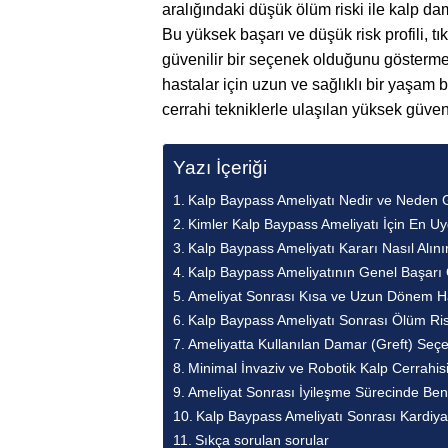
aralığındaki düşük ölüm riski ile kalp dam
Bu yüksek başarı ve düşük risk profili, t
güvenilir bir seçenek olduğunu gösterme
hastalar için uzun ve sağlıklı bir yaşam be
cerrahi tekniklerle ulaşılan yüksek güven
Yazı İçeriği
Kalp Baypass Ameliyatı Nedir ve Neden 
Kimler Kalp Baypass Ameliyatı İçin En U
Kalp Baypass Ameliyatı Kararı Nasıl Alını
Kalp Baypass Ameliyatının Genel Başarı 
Ameliyat Sonrası Kısa ve Uzun Dönem Ha
Kalp Baypass Ameliyatı Sonrası Ölüm Risk
Ameliyatta Kullanılan Damar (Greft) Seçen
Minimal İnvaziv ve Robotik Kalp Cerrahis
Ameliyat Sonrası İyileşme Sürecinde Beni
Kalp Baypass Ameliyatı Sonrası Kardiya
Sıkça sorulan sorular