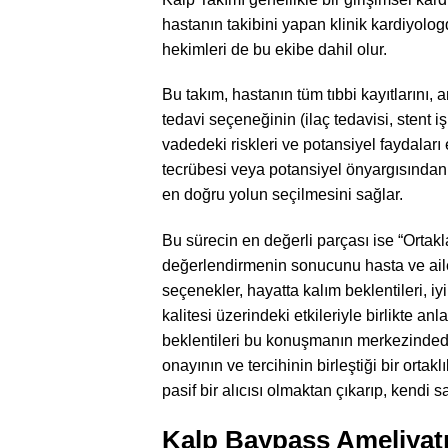
hastanın takibini yapan klinik kardiyolo
hekimleri de bu ekibe dahil olur.
Bu takım, hastanın tüm tıbbi kayıtlarını, an
tedavi seçeneğinin (ilaç tedavisi, stent i
vadedeki riskleri ve potansiyel faydaları e
tecrübesi veya potansiyel önyargısından 
en doğru yolun seçilmesini sağlar.
Bu sürecin en değerli parçası ise “Ortakl
değerlendirmenin sonucunu hasta ve ailes
seçenekler, hayatta kalım beklentileri, i
kalitesi üzerindeki etkileriyle birlikte an
beklentileri bu konuşmanın merkezindedir.
onayının ve tercihinin birleştiği bir orta
pasif bir alıcısı olmaktan çıkarıp, kendi sa
Kalp Baypass Ameliyatı