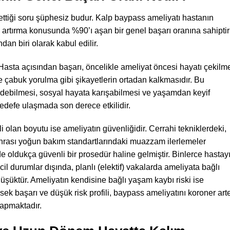
ettiği soru şüphesiz budur. Kalp baypass ameliyatı hastanın
i artırma konusunda %90’ı aşan bir genel başarı oranına sahiptir
dan biri olarak kabul edilir.
 Hasta açısından başarı, öncelikle ameliyat öncesi hayatı çekilm
ve çabuk yorulma gibi şikayetlerin ortadan kalkmasıdır. Bu
debilmesi, sosyal hayata karışabilmesi ve yaşamdan keyif
hedefe ulaşmada son derece etkilidir.
i olan boyutu ise ameliyatın güvenliğidir. Cerrahi tekniklerdeki,
nrası yoğun bakım standartlarındaki muazzam ilerlemeler
oldukça güvenli bir prosedür haline gelmiştir. Binlerce hastay
il durumlar dışında, planlı (elektif) vakalarda ameliyata bağlı
şüktür. Ameliyatın kendisine bağlı yaşam kaybı riski ise
sek başarı ve düşük risk profili, baypass ameliyatını koroner art
yapmaktadır.