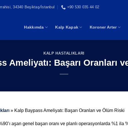
rahisi, 34340 Beşiktaş/İstanbul
+90 530 035 44 02
Hakkımda
Kalp Kapak
Koroner Arter
KALP HASTALIKLARI
s Ameliyatı: Başarı Oranları v
kları
»
Kalp Baypass Ameliyatı: Başarı Oranları ve Ölüm Riski
90’ı aşan genel başarı oranı ve planlı operasyonlarda %1 ila 