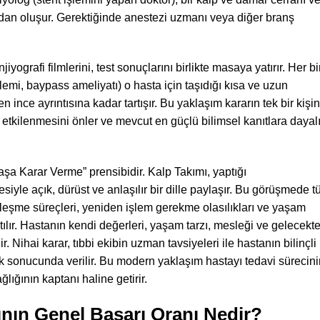
gdan oluşur. Gerektiğinde anestezi uzmanı veya diğer branş
jiyografi filmlerini, test sonuçlarını birlikte masaya yatırır. Her bi
şlemi, baypass ameliyatı) o hasta için taşıdığı kısa ve uzun
n ince ayrıntısına kadar tartışır. Bu yaklaşım kararın tek bir kişin
etkilenmesini önler ve mevcut en güçlü bilimsel kanıtlara dayalı
aşa Karar Verme” prensibidir. Kalp Takımı, yaptığı
iyle açık, dürüst ve anlaşılır bir dille paylaşır. Bu görüşmede 
yileşme süreçleri, yeniden işlem gerekme olasılıkları ve yaşam
latılır. Hastanın kendi değerleri, yaşam tarzı, mesleği ve gelecekt
 Nihai karar, tıbbi ekibin uzman tavsiyeleri ile hastanın bilinçli
klık sonucunda verilir. Bu modern yaklaşım hastayı tedavi sürecin
ğlığının kaptanı haline getirir.
nın Genel Başarı Oranı Nedir?