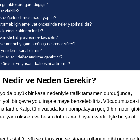
gi faktörlere göre değişir?
r olabilir?
k değerlendirmesi nasıl yapılır?
artırmak için ameliyat öncesinde neler yapılmalıdır?
k ciddi riskler nelerdir?
kımda kalış süresi ne kadardır?
e ve normal yaşama dönüş ne kadar sürer?
yeniden tıkanabilir mi?
tiler acil değerlendirme gerektirir?
resini ve yaşam kalitesini artırır mı?
 Nedir ve Neden Gerekir?
 yolda büyük bir kaza nedeniyle trafik tamamen durduğunda,
 yan yol, bir çevre yolu inşa etmeye benzetebiliriz. Vücudumuzdaki
arlardır. Kalp, tüm vücuda kan pompalayan güçlü bir motor gibi
, yani oksijen ve besin dolu kana ihtiyacı vardır. İşte bu yakıtı
er hastalığı, yüksek tansiyon ve sigara kullanımı gibi nedenlerl