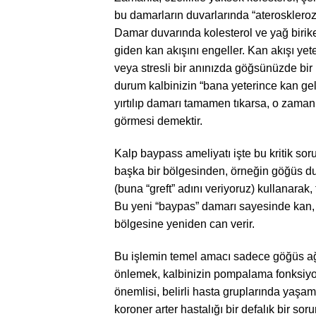
bu damarların duvarlarında “ateroskleroz
Damar duvarında kolesterol ve yağ biriker
giden kan akışını engeller. Kan akışı yet
veya stresli bir anınızda göğsünüzde bir 
durum kalbinizin “bana yeterince kan gelm
yırtılıp damarı tamamen tıkarsa, o zaman
görmesi demektir.
Kalp baypass ameliyatı işte bu kritik so
başka bir bölgesinden, örneğin göğüs duv
(buna “greft” adını veriyoruz) kullanarak, 
Bu yeni “baypas” damarı sayesinde kan, 
bölgesine yeniden can verir.
Bu işlemin temel amacı sadece göğüs ağrın
önlemek, kalbinizin pompalama fonksiyon
önemlisi, belirli hasta gruplarında yaşam
koroner arter hastalığı bir defalık bir s