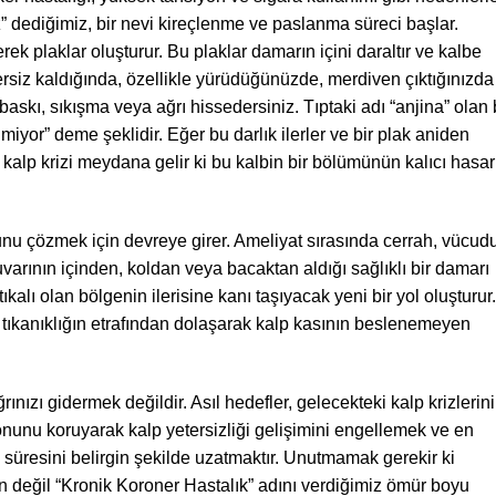
” dediğimiz, bir nevi kireçlenme ve paslanma süreci başlar.
ek plaklar oluşturur. Bu plaklar damarın içini daraltır ve kalbe
ersiz kaldığında, özellikle yürüdüğünüzde, merdiven çıktığınızda
baskı, sıkışma veya ağrı hissedersiniz. Tıptaki adı “anjina” olan
iyor” deme şeklidir. Eğer bu darlık ilerler ve bir plak aniden
 kalp krizi meydana gelir ki bu kalbin bir bölümünün kalıcı hasar
runu çözmek için devreye girer. Ameliyat sırasında cerrah, vücud
arının içinden, koldan veya bacaktan aldığı sağlıklı bir damarı
tıkalı olan bölgenin ilerisine kanı taşıyacak yeni bir yol oluşturur.
tıkanıklığın etrafından dolaşarak kalp kasının beslenemeyen
ızı gidermek değildir. Asıl hedefler, gelecekteki kalp krizlerini
unu koruyarak kalp yetersizliği gelişimini engellemek ve en
 süresini belirgin şekilde uzatmaktır. Unutmamak gerekir ki
orun değil “Kronik Koroner Hastalık” adını verdiğimiz ömür boyu