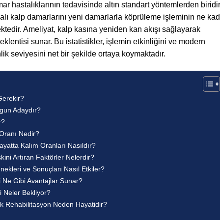
ar hastalıklarının tedavisinde altın standart yöntemlerden biridir
ıkalı kalp damarlarını yeni damarlarla köprüleme işleminin ne ka
ktedir. Ameliyat, kalp kasına yeniden kan akışı sağlayarak
klentisi sunar. Bu istatistikler, işlemin etkinliğini ve modern
lik seviyesini net bir şekilde ortaya koymaktadır.
Gerekir?
ygun Adaydır?
r?
Oranı Nedir?
yatta Kalım Oranları Nasıldır?
ini Artıran Faktörler Nelerdir?
ekleri ve Sonuçları Nasıl Etkiler?
i Ne Gibi Avantajlar Sunar?
 Neler Bekliyor?
k Rehabilitasyon Neden Hayatidir?