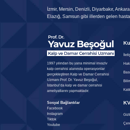
İzmir, Mersin, Denizli, Diyarbakır, Anka
Elazığ, Samsun gibi illerden gelen hasta
Ku
İlet
1997 yılından bu yana minimal invaziv
Hak
kalp cerrahisi alanında operasyonlar
Bası
gerçekleştiren
Kalp ve Damar Cerrahisi
Uzmanı
Prof. Dr. Yavuz Beşoğul,
Bili
İstanbul’da kalp ve damar cerrahisi
Katı
ameliyatlarını yapmaktadır.
K
Sosyal Bağlantılar
Facebook
Instagram
Gizli
Tiktok
Çere
Youtube