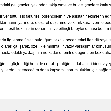
mdaki gelişmeleri yakından takip etme ve bu gelişmelere katkı
r yer tuttu. Tıp fakültesi öğrencilerinin ve asistan hekimlerin eği
ktarmanın yanı sıra, eleştirel düşünme ve klinik karar verme bece
i nesil hekimlerin donanımlı ve bilinçli bireyler olması benim i
la ilgilenme fırsatı bulduğum, teknik becerilerimi ileri düzeye 
if olarak çalışarak, özellikle minimal invaziv yaklaşımlar konus
 hasta odaklı yaklaşımın ne kadar önemli olduğunu bir kez daha 
min güçlendiği hem de cerrahi pratiğimin daha ileri bir seviyey
 yıllarda üstleneceğim daha kapsamlı sorumluluklar için sağlam 