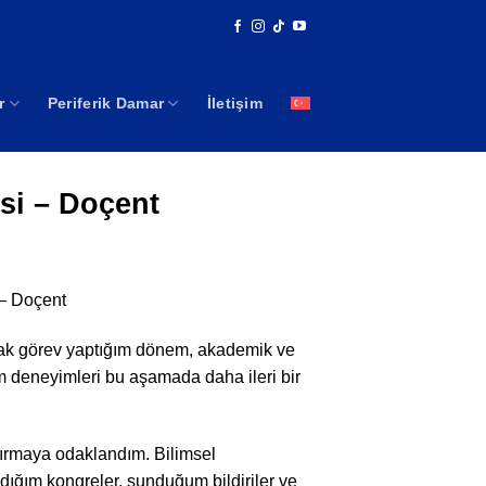
r
Periferik Damar
İletişim
si – Doçent
 – Doçent
rak görev yaptığım dönem, akademik ve
m deneyimleri bu aşamada daha ileri bir
tırmaya odaklandım. Bilimsel
ldığım kongreler, sunduğum bildiriler ve