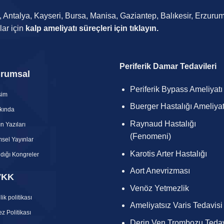
ra, Antalya, Kayseri, Bursa, Manisa, Gaziantep, Balıkesir, Erzur
lar için
kalp ameliyatı süreçleri için tıklayın.
Periferik Damar Tedavileri
rumsal
Periferik Bypass Ameliyatı
işim
Buerger Hastalığı Ameliyat
kında
Raynaud Hastalığı
n Yazıları
(Fenomeni)
msel Yayınlar
Karotis Arter Hastalığı
ldığı Kongreler
Aort Anevrizması
VKK
Venöz Yetmezlik
lik politikası
Ameliyatsız Varis Tedavisi
z Politikası
Derin Ven Trombozu Tedav