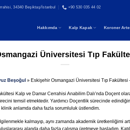
rahisi, 34340 Beşiktaş/İstanbul
+90 530 035 44 02
Hakkımda
Kalp Kapak
Koroner Arte
Osmangazi Üniversitesi Tıp Fakülte
avuz Beşoğul
»
Eskişehir Osmangazi Üniversitesi Tıp Fakültesi
akültesi Kalp ve Damar Cerrahisi Anabilim Dalı’nda Doçent ola
recini temsil etmektedir. Yardımcı Doçentlik sürecinde edindiği
 klinik anlamda daha fazla sorumluluk üstlendim.
ilgilenmekle kalmayıp, aynı zamanda akademik üretkenliğimi ar
e uluslararası alanda daha fazla çalışma üretmeye başladım. Katı