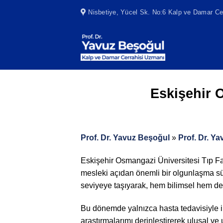
Skip
Nisbetiye, Yücel Sk. No:6 Kalp ve Damar Cer
to
content
Eskişehir 
Prof. Dr. Yavuz Beşoğul
»
Prof. Dr. Y
Eskişehir Osmangazi Üniversitesi Tıp F
mesleki açıdan önemli bir olgunlaşma sü
seviyeye taşıyarak, hem bilimsel hem de
Bu dönemde yalnızca hasta tedavisiyle 
araştırmalarımı derinleştirerek ulusal v