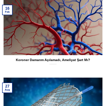
16
Feb
Koroner Damarım Açılamadı, Ameliyat Şart Mı?
27
Aug