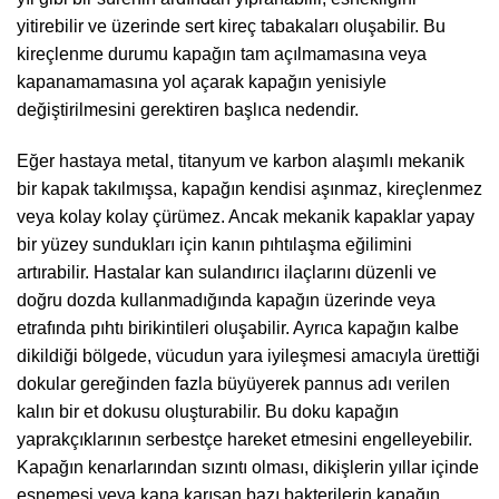
yitirebilir ve üzerinde sert kireç tabakaları oluşabilir. Bu
kireçlenme durumu kapağın tam açılmamasına veya
kapanamamasına yol açarak kapağın yenisiyle
değiştirilmesini gerektiren başlıca nedendir.
Eğer hastaya metal, titanyum ve karbon alaşımlı mekanik
bir kapak takılmışsa, kapağın kendisi aşınmaz, kireçlenmez
veya kolay kolay çürümez. Ancak mekanik kapaklar yapay
bir yüzey sundukları için kanın pıhtılaşma eğilimini
artırabilir. Hastalar kan sulandırıcı ilaçlarını düzenli ve
doğru dozda kullanmadığında kapağın üzerinde veya
etrafında pıhtı birikintileri oluşabilir. Ayrıca kapağın kalbe
dikildiği bölgede, vücudun yara iyileşmesi amacıyla ürettiği
dokular gereğinden fazla büyüyerek pannus adı verilen
kalın bir et dokusu oluşturabilir. Bu doku kapağın
yaprakçıklarının serbestçe hareket etmesini engelleyebilir.
Kapağın kenarlarından sızıntı olması, dikişlerin yıllar içinde
esnemesi veya kana karışan bazı bakterilerin kapağın