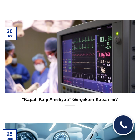
30
Dec
“Kapalı Kalp Ameliyatı” Gerçekten Kapalı mı?
25
Dec