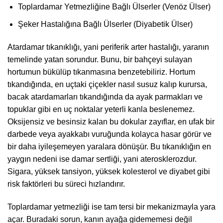
Toplardamar Yetmezliğine Bağlı Ülserler (Venöz Ülser)
Şeker Hastalığına Bağlı Ülserler (Diyabetik Ülser)
Atardamar tıkanıklığı, yani periferik arter hastalığı, yaranın
temelinde yatan sorundur. Bunu, bir bahçeyi sulayan
hortumun bükülüp tıkanmasına benzetebiliriz. Hortum
tıkandığında, en uçtaki çiçekler nasıl susuz kalıp kurursa,
bacak atardamarları tıkandığında da ayak parmakları ve
topuklar gibi en uç noktalar yeterli kanla beslenemez.
Oksijensiz ve besinsiz kalan bu dokular zayıflar, en ufak bir
darbede veya ayakkabı vuruğunda kolayca hasar görür ve
bir daha iyileşemeyen yaralara dönüşür. Bu tıkanıklığın en
yaygın nedeni ise damar sertliği, yani aterosklerozdur.
Sigara, yüksek tansiyon, yüksek kolesterol ve diyabet gibi
risk faktörleri bu süreci hızlandırır.
Toplardamar yetmezliği ise tam tersi bir mekanizmayla yara
açar. Buradaki sorun, kanın ayağa gidememesi değil