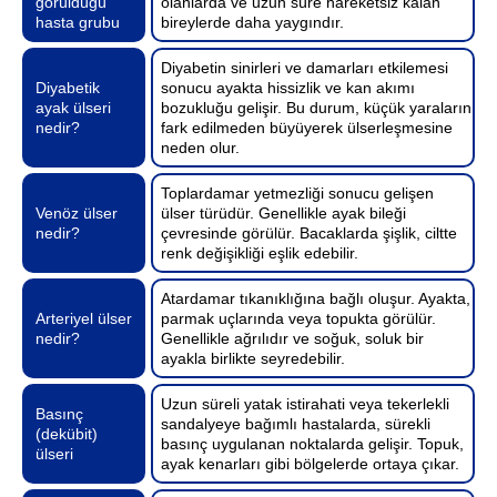
görüldüğü
olanlarda ve uzun süre hareketsiz kalan
hasta grubu
bireylerde daha yaygındır.
Diyabetin sinirleri ve damarları etkilemesi
Diyabetik
sonucu ayakta hissizlik ve kan akımı
ayak ülseri
bozukluğu gelişir. Bu durum, küçük yaraların
nedir?
fark edilmeden büyüyerek ülserleşmesine
neden olur.
Toplardamar yetmezliği sonucu gelişen
Venöz ülser
ülser türüdür. Genellikle ayak bileği
nedir?
çevresinde görülür. Bacaklarda şişlik, ciltte
renk değişikliği eşlik edebilir.
Atardamar tıkanıklığına bağlı oluşur. Ayakta,
Arteriyel ülser
parmak uçlarında veya topukta görülür.
nedir?
Genellikle ağrılıdır ve soğuk, soluk bir
ayakla birlikte seyredebilir.
Uzun süreli yatak istirahati veya tekerlekli
Basınç
sandalyeye bağımlı hastalarda, sürekli
(dekübit)
basınç uygulanan noktalarda gelişir. Topuk,
ülseri
ayak kenarları gibi bölgelerde ortaya çıkar.