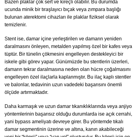
Bazen plaklar çok sert ve kireçli olabilir. Bu durumda
ucunda minik bir tıraşlayıcı bıçak veya zımpara başlığı
bulunan aterektomi cihazları ile plaklar fiziksel olarak
temizlenir.
Stent ise, damar içine yerleştirilen ve damarın yeniden
daralmasını önleyen, metalden yapılmış özel bir kafes veya
tüptür. Bir tünelin çökmesini engelleyen destekleyici bir
iskele gibi görev yapar. Günümüzde bu stentlerin üzerleri,
damarın tekrar daralmasına neden olan hücre çoğalmasını
engelleyen özel ilaçlarla kaplanmıştır. Bu ilaç kaplı stentler
ve balonlar, tedavinin uzun vadedeki başarısını önemli
ölçüde artırmaktadır.
Daha karmaşık ve uzun damar tıkanıklıklarında veya anjiyo
yöntemlerinin başarısız olduğu durumlarda ise açık cerrahi,
yani bypass ameliyatı devreye girer. Bu yöntemde tıkalı
damar segmentinin üzerine ve altına, kanın akabileceği
yeni bir “köprü” veya “yan yol” oluşturulur. Bu köprü için en