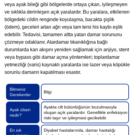
veya ayak bileği gibi bölgelerde ortaya çıkan, iyileşmeyen
ve sıklıkla derinleşen açık yaralardır. Bu yaralara, etkilenen
bölgedeki cildin renginde koyulaşma, bacakta şişlik
(ödem), geceleri artan ağrı veya tam tersi his kaybı eşlik
edebilir. Tedavisi, tamamen altta yatan damar sorununu
çözmeye odaklanır. Atardamar tıkanıklığına bağlı
durumlarda kan akışını yeniden sağlamak için anjiyo, stent
veya bypass gibi damar açma yöntemleri; toplardamar
yetmezliği (varis) kaynaklı yaralarda ise lazer veya köpükle
sorunlu damarın kapatılması esastır.
Bilmeniz
Bilgi
Gerekenler
Ayakta cilt bütünlüğünün bozulmasıyla
Ayak ülseri
oluşan açık yaralardır. Genellikle enfeksiyon
nedir?
riski taşır ve iyileşmesi gecikebilir.
En sık
Diyabet hastalarında, damar hastalığı