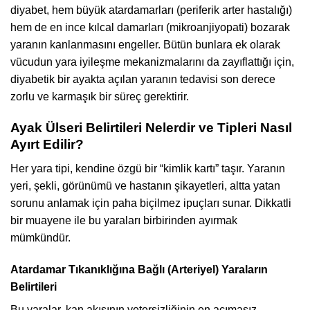
diyabet, hem büyük atardamarları (periferik arter hastalığı)
hem de en ince kılcal damarları (mikroanjiyopati) bozarak
yaranın kanlanmasını engeller. Bütün bunlara ek olarak
vücudun yara iyileşme mekanizmalarını da zayıflattığı için,
diyabetik bir ayakta açılan yaranın tedavisi son derece
zorlu ve karmaşık bir süreç gerektirir.
Ayak Ülseri Belirtileri Nelerdir ve Tipleri Nasıl
Ayırt Edilir?
Her yara tipi, kendine özgü bir “kimlik kartı” taşır. Yaranın
yeri, şekli, görünümü ve hastanın şikayetleri, altta yatan
sorunu anlamak için paha biçilmez ipuçları sunar. Dikkatli
bir muayene ile bu yaraları birbirinden ayırmak
mümkündür.
Atardamar Tıkanıklığına Bağlı (Arteriyel) Yaraların
Belirtileri
Bu yaralar, kan akışının yetersizliğinin en acımasız