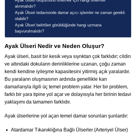
Ayak Ülseri oluşumunu önlemek için hangi önlemler
alınmalıdır?
Ayak Ülseri tedavisinde damar açıcı işlemler ne zaman gerekli
olabilir?
Ayak Ülseri belirtileri görüldüğünde hangi uzmana
başvurulmalıdır?
Ayak Ülseri Nedir ve Neden Oluşur?
Ayak ülseri, basit bir kesik veya sıyrıktan çok farklıdır; cildin
ve altındaki dokuların derinliklerine uzanan, çoğu zaman
kendi kendine iyileşme kapasitesini yitirmiş açık yaralardır.
Bu yaraların oluşmasının ardında genellikle kan
damarlarıyla ilgili üç temel problem yatar. Her bir problem,
farklı bir yara tipine yol açar ve dolayısıyla her birinin tedavi
yaklaşımı da tamamen farklıdır.
Ayak ülserlerine yol açan temel damar sorunları şunlardır:
Atardamar Tıkanıklığına Bağlı Ülserler (Arteriyel Ülser)