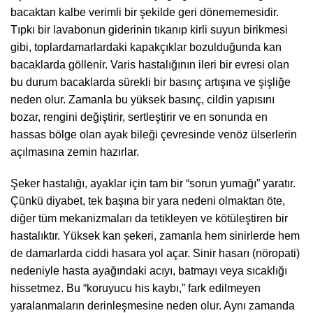
bacaktan kalbe verimli bir şekilde geri dönememesidir.
Tıpkı bir lavabonun giderinin tıkanıp kirli suyun birikmesi
gibi, toplardamarlardaki kapakçıklar bozulduğunda kan
bacaklarda göllenir. Varis hastalığının ileri bir evresi olan
bu durum bacaklarda sürekli bir basınç artışına ve şişliğe
neden olur. Zamanla bu yüksek basınç, cildin yapısını
bozar, rengini değiştirir, sertleştirir ve en sonunda en
hassas bölge olan ayak bileği çevresinde venöz ülserlerin
açılmasına zemin hazırlar.
Şeker hastalığı, ayaklar için tam bir “sorun yumağı” yaratır.
Çünkü diyabet, tek başına bir yara nedeni olmaktan öte,
diğer tüm mekanizmaları da tetikleyen ve kötüleştiren bir
hastalıktır. Yüksek kan şekeri, zamanla hem sinirlerde hem
de damarlarda ciddi hasara yol açar. Sinir hasarı (nöropati)
nedeniyle hasta ayağındaki acıyı, batmayı veya sıcaklığı
hissetmez. Bu “koruyucu his kaybı,” fark edilmeyen
yaralanmaların derinleşmesine neden olur. Aynı zamanda