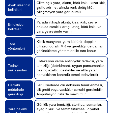
Ciltte açık yara, akıntı, kötü koku, kızarıklık,
Ayak ülserinin
şişlik, ağrı, etrafında renk değişikliği,
belirtileri
iyileşmeyen yara görünümü.
Yarada iltihaplı akıntı, kızarıklık, çevre
Enfeksiyon
dokuda sıcaklık artışı, ateş, kötü koku ve
belirtileri
yara çevresinde yayılım.
Klinik muayene, yara kültürü, doppler
Tanı
ultrasonografi, MR ve gerektiğinde damar
yöntemleri
görüntüleme yöntemleri ile tanı konur.
Enfeksiyon varsa antibiyotik tedavisi, yara
Tedavi
temizliği (debridman), uygun pansumanlar,
yaklaşımları
basınç azaltıcı destekler ve altta yatan
hastalıkların kontrolü temel tedavilerdir.
Cerrahi
İleri ülserlerde ölü dokunun temizlenmesi,
müdahale
cilt grefti veya vasküler cerrahi gerekebilir.
gerekliliği
Amputasyon riski de mevcuttur.
Günlük yara temizliği, steril pansumanlar,
Yara bakımı
ayağın kuru ve temiz tutulması, diyabet