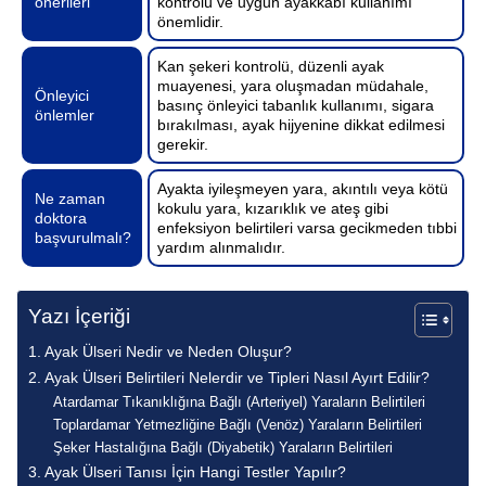
önerileri
kontrolü ve uygun ayakkabı kullanımı
önemlidir.
Kan şekeri kontrolü, düzenli ayak
muayenesi, yara oluşmadan müdahale,
Önleyici
basınç önleyici tabanlık kullanımı, sigara
önlemler
bırakılması, ayak hijyenine dikkat edilmesi
gerekir.
Ayakta iyileşmeyen yara, akıntılı veya kötü
Ne zaman
kokulu yara, kızarıklık ve ateş gibi
doktora
enfeksiyon belirtileri varsa gecikmeden tıbbi
başvurulmalı?
yardım alınmalıdır.
Yazı İçeriği
Ayak Ülseri Nedir ve Neden Oluşur?
Ayak Ülseri Belirtileri Nelerdir ve Tipleri Nasıl Ayırt Edilir?
Atardamar Tıkanıklığına Bağlı (Arteriyel) Yaraların Belirtileri
Toplardamar Yetmezliğine Bağlı (Venöz) Yaraların Belirtileri
Şeker Hastalığına Bağlı (Diyabetik) Yaraların Belirtileri
Ayak Ülseri Tanısı İçin Hangi Testler Yapılır?