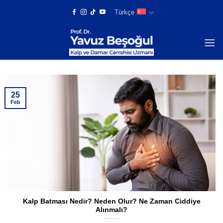
Skip
Türkçe
to
content
25
Feb
Kalp Batması Nedir? Neden Olur? Ne Zaman Ciddiye
Alınmalı?