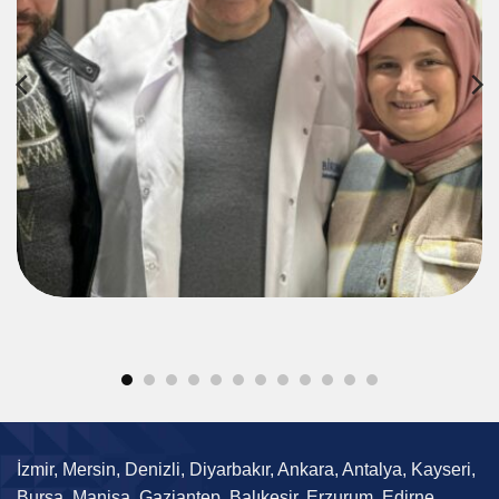
İzmir, Mersin, Denizli, Diyarbakır, Ankara, Antalya, Kayseri,
Bursa, Manisa, Gaziantep, Balıkesir, Erzurum, Edirne,