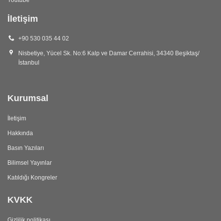
İletişim
+90 530 035 44 02
Nisbetiye, Yücel Sk. No:6 Kalp ve Damar Cerrahisi, 34340 Beşiktaş/
İstanbul
Kurumsal
İletişim
Hakkında
Basın Yazıları
Bilimsel Yayınlar
Katıldığı Kongreler
KVKK
Gizlilik politikası