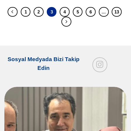
1
2
3
4
5
6
…
13
Sosyal Medyada Bizi Takip
Edin