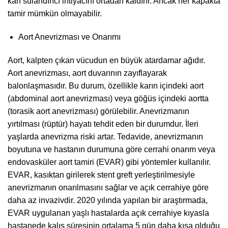
kan sulandırıcı ihtiyacını ortadan kaldırır. Ancak her kapakta
tamir mümkün olmayabilir.
Aort Anevrizması ve Onarımı
Aort, kalpten çıkan vücudun en büyük atardamar ağıdır.
Aort anevrizması, aort duvarının zayıflayarak
balonlaşmasıdır. Bu durum, özellikle karın içindeki aort
(abdominal aort anevrizması) veya göğüs içindeki aortta
(torasik aort anevrizması) görülebilir. Anevrizmanın
yırtılması (rüptür) hayatı tehdit eden bir durumdur. İleri
yaşlarda anevrizma riski artar. Tedavide, anevrizmanın
boyutuna ve hastanın durumuna göre cerrahi onarım veya
endovasküler aort tamiri (EVAR) gibi yöntemler kullanılır.
EVAR, kasıktan girilerek stent greft yerleştirilmesiyle
anevrizmanın onarılmasını sağlar ve açık cerrahiye göre
daha az invazivdir. 2020 yılında yapılan bir araştırmada,
EVAR uygulanan yaşlı hastalarda açık cerrahiye kıyasla
hastanede kalış süresinin ortalama 5 gün daha kısa olduğu