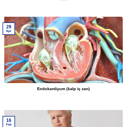
29
Apr
Endokardiyum (kalp iç zarı)
16
Feb