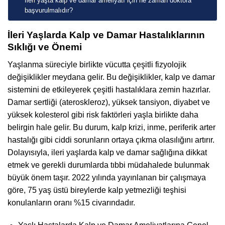
İleri yaşta kalp ve damar ameliyatı için ne zaman doktora
başvurulmalıdır?
İleri Yaşlarda Kalp ve Damar Hastalıklarının
Sıklığı ve Önemi
Yaşlanma süreciyle birlikte vücutta çeşitli fizyolojik
değişiklikler meydana gelir. Bu değişiklikler, kalp ve damar
sistemini de etkileyerek çeşitli hastalıklara zemin hazırlar.
Damar sertliği (ateroskleroz), yüksek tansiyon, diyabet ve
yüksek kolesterol gibi risk faktörleri yaşla birlikte daha
belirgin hale gelir. Bu durum, kalp krizi, inme, periferik arter
hastalığı gibi ciddi sorunların ortaya çıkma olasılığını artırır.
Dolayısıyla, ileri yaşlarda kalp ve damar sağlığına dikkat
etmek ve gerekli durumlarda tıbbi müdahalede bulunmak
büyük önem taşır. 2022 yılında yayınlanan bir çalışmaya
göre, 75 yaş üstü bireylerde kalp yetmezliği teşhisi
konulanların oranı %15 civarındadır.