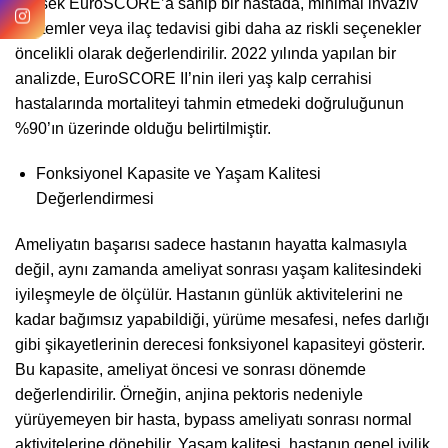
yüksek EuroSCORE’a sahip bir hastada, minimal invaziv
yöntemler veya ilaç tedavisi gibi daha az riskli seçenekler
öncelikli olarak değerlendirilir. 2022 yılında yapılan bir
analizde, EuroSCORE II’nin ileri yaş kalp cerrahisi
hastalarında mortaliteyi tahmin etmedeki doğruluğunun
%90’ın üzerinde olduğu belirtilmiştir.
Fonksiyonel Kapasite ve Yaşam Kalitesi
Değerlendirmesi
Ameliyatın başarısı sadece hastanın hayatta kalmasıyla
değil, aynı zamanda ameliyat sonrası yaşam kalitesindeki
iyileşmeyle de ölçülür. Hastanın günlük aktivitelerini ne
kadar bağımsız yapabildiği, yürüme mesafesi, nefes darlığı
gibi şikayetlerinin derecesi fonksiyonel kapasiteyi gösterir.
Bu kapasite, ameliyat öncesi ve sonrası dönemde
değerlendirilir. Örneğin, anjina pektoris nedeniyle
yürüyemeyen bir hasta, bypass ameliyatı sonrası normal
aktivitelerine dönebilir. Yaşam kalitesi, hastanın genel iyilik