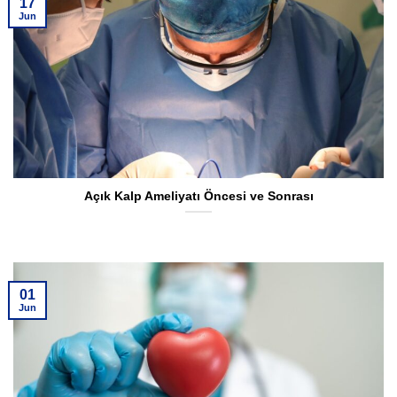
17
Jun
Açık Kalp Ameliyatı Öncesi ve Sonrası
01
Jun