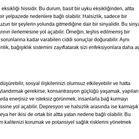
eksikliği hissidir. Bu durum, basit bir uyku eksikliğinden, altta
bir yelpazede nedenlere bağlı olabilir. Halsizlik, sadece bir
un bir şeylerin yolunda gitmediğine dair bir sinyalidir. Bu sinya
rının ilerlemesine yol açabilir. Örneğin, teşhis edilmemiş bir
sorunlarına kadar varabilen ciddi sonuçlar doğurabilir. Aynı
nlik, bağışıklık sistemini zayıflatarak sizi enfeksiyonlara daha a
düşürebilir, sosyal ilişkilerinizi olumsuz etkileyebilir ve hatta
etaylandırmak gerekirse, konsantrasyon güçlüğü yaşamak, yapılan
mlarda enerjisiz ve isteksiz görünmek, insanlarla bağ kurmayı
hissine yol açabilir. Depresyon ve halsizlik arasında ise karmaşık
ir veya her ikisi de ortak bir altta yatan nedene bağlı olabilir. Bu
m kalitenizi korumak ve potansiyel sağlık risklerini yönetmek