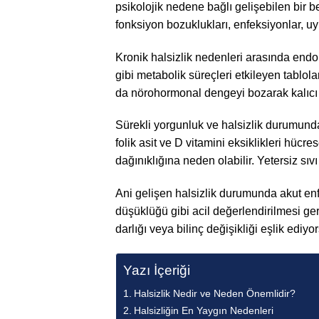
psikolojik nedene bağlı gelişebilen bir bel
fonksiyon bozuklukları, enfeksiyonlar, uyk
Kronik halsizlik nedenleri arasında endok
gibi metabolik süreçleri etkileyen tablol
da nörohormonal dengeyi bozarak kalıcı 
Sürekli yorgunluk ve halsizlik durumunda
folik asit ve D vitamini eksiklikleri hücr
dağınıklığına neden olabilir. Yetersiz sıv
Ani gelişen halsizlik durumunda akut enfe
düşüklüğü gibi acil değerlendirilmesi ger
darlığı veya bilinç değişikliği eşlik ediyo
Yazı İçeriği
Halsizlik Nedir ve Neden Önemlidir?
Halsizliğin En Yaygın Nedenleri