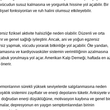
 vücudun susuz kalmasına ve yorgunluk hissine yol açabilir. Bir
işsel fonksiyonları ve ruh halini olumsuz etkileyebilir.
iz fiziksel aktivite halsizliğe neden olabilir. Düzenli ve orta
ır ve genel sağlığı iyileştirir. Ancak, ani ve yoğun egzersiz
iz yapmak, vücudu yorarak bitkinliğe yol açabilir. Öte yandan,
ıflamasına ve kardiyovasküler sistemin verimliliğinin azalmasına
e çabuk yorulmaya yol açar. Amerikan Kalp Derneği, haftada en a
önerir.
s hormonlarının sürekli yüksek seviyelerde salgılanmasına neden
ıklık sistemini zayıflatır ve enerji depolarını tüketir. Anksiyete 
da doğrudan enerji düşüklüğüne, motivasyon kaybına ve genel bi
tırmalar, depresyonun en yaygın semptomlarından birinin