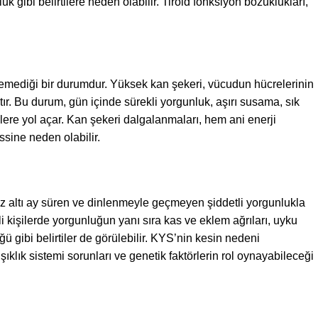
nluk gibi belirtilere neden olabilir. Tiroid fonksiyon bozuklukları,
emediği bir durumdur. Yüksek kan şekeri, vücudun hücrelerinin
ır. Bu durum, gün içinde sürekli yorgunluk, aşırı susama, sık
ilere yol açar. Kan şekeri dalgalanmaları, hem ani enerji
ssine neden olabilir.
 altı ay süren ve dinlenmeyle geçmeyen şiddetli yorgunlukla
li kişilerde yorgunluğun yanı sıra kas ve eklem ağrıları, uyku
ü gibi belirtiler de görülebilir. KYS’nin kesin nedeni
şıklık sistemi sorunları ve genetik faktörlerin rol oynayabileceği