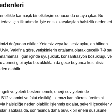
edenleri
genellikle karmaşık bir etkileşim sonucunda ortaya çıkar. Bu
edavi için ilk adımdır. İşte en sık karşılaşılan halsizlik nedenleri
imizi doğrudan etkiler. Yetersiz veya kalitesiz uyku, en bilinen
 Uyku Vakfı’na göre, yetişkinlerin ortalama olarak gecelik 7-9 sa
rşılanamaması, gün içinde uyuşukluk, konsantrasyon bozukluğu ve
ku apnesi gibi uyku bozuklukları da gece boyunca kesintisiz
den olabilir.
ngeli ve yeterli beslenmemek, enerji seviyelerinde
B12 vitamini ve folat eksikliği, kırmızı kan hücresi üretimini
a halsizliğe neden olabilir. İşlenmiş gıdalar, şekerli içecekler 
artışları sağlasa da, sonrasında daha büyük bir enerji düşüşüne