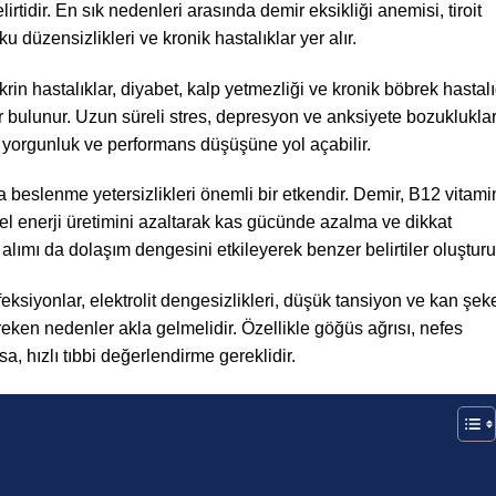
irtidir. En sık nedenleri arasında demir eksikliği anemisi, tiroit
u düzensizlikleri ve kronik hastalıklar yer alır.
rin hastalıklar, diyabet, kalp yetmezliği ve kronik böbrek hastalı
ar bulunur. Uzun süreli stres, depresyon ve anksiyete bozukluklar
yorgunluk ve performans düşüşüne yol açabilir.
 beslenme yetersizlikleri önemli bir etkendir. Demir, B12 vitamin
esel enerji üretimini azaltarak kas gücünde azalma ve dikkat
ı alımı da dolaşım dengesini etkileyerek benzer belirtiler oluşturu
ksiyonlar, elektrolit dengesizlikleri, düşük tansiyon ve kan şeke
eken nedenler akla gelmelidir. Özellikle göğüs ağrısı, nefes
rsa, hızlı tıbbi değerlendirme gereklidir.