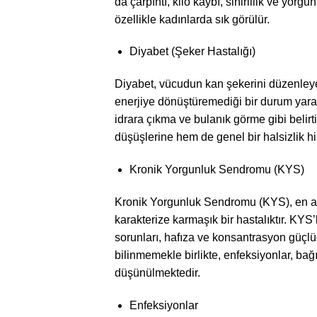
da çarpıntı, kilo kaybı, sinirlilik ve yorgu
özellikle kadınlarda sık görülür.
Diyabet (Şeker Hastalığı)
Diyabet, vücudun kan şekerini düzenley
enerjiye dönüştüremediği bir durum yarat
idrara çıkma ve bulanık görme gibi belirt
düşüşlerine hem de genel bir halsizlik hi
Kronik Yorgunluk Sendromu (KYS)
Kronik Yorgunluk Sendromu (KYS), en az
karakterize karmaşık bir hastalıktır. KYS’
sorunları, hafıza ve konsantrasyon güçlüğ
bilinmemekle birlikte, enfeksiyonlar, bağı
düşünülmektedir.
Enfeksiyonlar