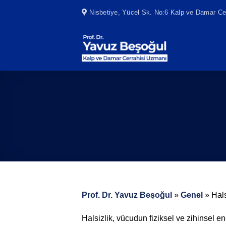
Skip
Nisbetiye, Yücel Sk. No:6 Kalp ve Damar Cer
to
content
Prof. Dr. Yavuz Beşoğul
»
Genel
»
Hals
Halsizlik, vücudun fiziksel ve zihinsel e