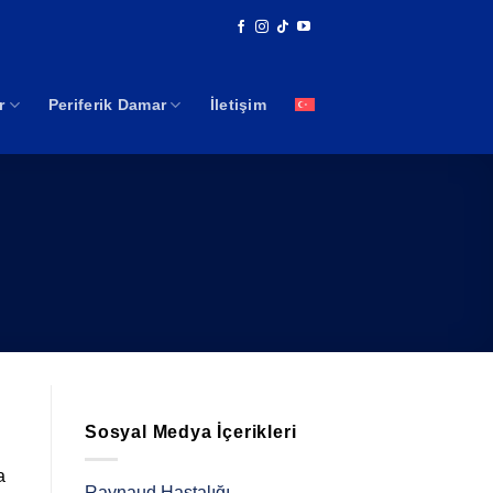
r
Periferik Damar
İletişim
Sosyal Medya İçerikleri
a
Raynaud Hastalığı