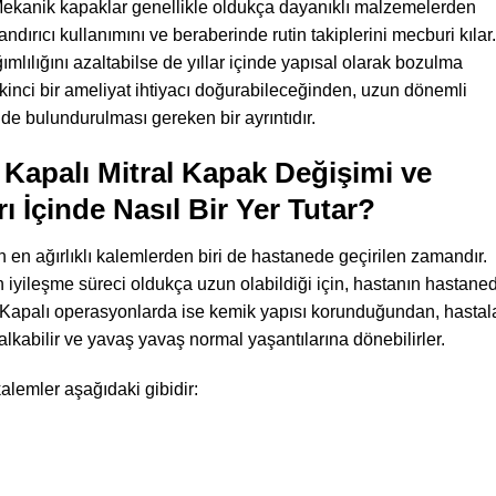
. Mekanik kapaklar genellikle oldukça dayanıklı malzemelerden
andırıcı kullanımını ve beraberinde rutin takiplerini mecburi kılar.
ımlılığını azaltabilse de yıllar içinde yapısal olarak bozulma
da ikinci bir ameliyat ihtiyacı doğurabileceğinden, uzun dönemli
e bulundurulması gereken bir ayrıntıdır.
 Kapalı Mitral Kapak Değişimi ve
rı İçinde Nasıl Bir Yer Tutar?
n en ağırlıklı kalemlerden biri de hastanede geçirilen zamandır.
 iyileşme süreci oldukça uzun olabildiği için, hastanın hastane
r. Kapalı operasyonlarda ise kemik yapısı korunduğundan, hastal
lkabilir ve yavaş yavaş normal yaşantılarına dönebilirler.
alemler aşağıdaki gibidir: