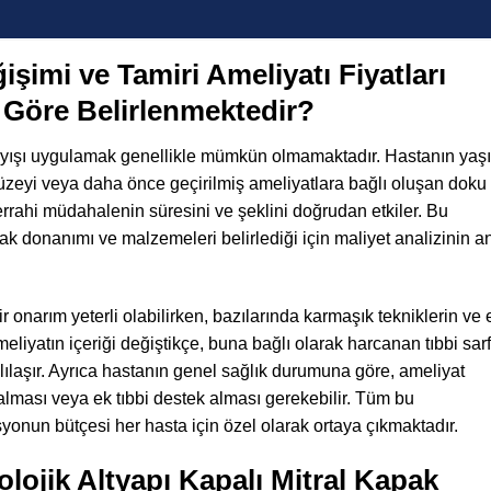
işimi ve Tamiri Ameliyatı Fiyatları
 Göre Belirlenmektedir?
layışı uygulamak genellikle mümkün olmamaktadır. Hastanın yaşı
zeyi veya daha önce geçirilmiş ameliyatlara bağlı oluşan doku
 cerrahi müdahalenin süresini ve şeklini doğrudan etkiler. Bu
ak donanımı ve malzemeleri belirlediği için maliyet analizinin a
onarım yeterli olabilirken, bazılarında karmaşık tekniklerin ve 
eliyatın içeriği değiştikçe, buna bağlı olarak harcanan tıbbi sarf
ılaşır. Ayrıca hastanın genel sağlık durumuna göre, ameliyat
ması veya ek tıbbi destek alması gerekebilir. Tüm bu
onun bütçesi her hasta için özel olarak ortaya çıkmaktadır.
lojik Altyapı Kapalı Mitral Kapak