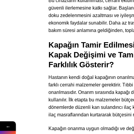
Bu cihazların kullanılması, cerrahi ekib
güvenli ilerlemesine katkı sağlar. Başlan
doku zedelenmesini azaltması ve iyileş
ekonomik faydalar sunabilir. Daha az tra
bakım süresi anlamına geldiğinden, topl
Kapağın Tamir Edilmesi 
Kapak Değişimi ve Tami
Farklılık Gösterir?
Hastanın kendi doğal kapağının onarılmas
farklı cerrahi malzemeler gerektirir. Tı
onarılmasıdır. Onarım sırasında kapağı de
kullanılır. İlk etapta bu malzemeler bütç
dönemlerde düzenli kan sulandırıcı ilaç 
ilaç masraflarından kurtararak bütçesini r
←
Kapağın onarıma uygun olmadığı ve değiş