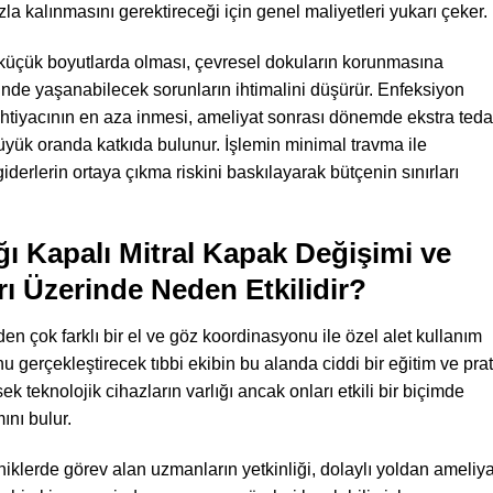
 kalınmasını gerektireceği için genel maliyetleri yukarı çeker.
 küçük boyutlarda olması, çevresel dokuların korunmasına
nde yaşanabilecek sorunların ihtimalini düşürür. Enfeksiyon
 ihtiyacının en aza inmesi, ameliyat sonrası dönemde ekstra teda
yük oranda katkıda bulunur. İşlemin minimal travma ile
iderlerin ortaya çıkma riskini baskılayarak bütçenin sınırları
ı Kapalı Mitral Kapak Değişimi ve
rı Üzerinde Neden Etkilidir?
en çok farklı bir el ve göz koordinasyonu ile özel alet kullanım
u gerçekleştirecek tıbbi ekibin bu alanda ciddi bir eğitim ve prat
 teknolojik cihazların varlığı ancak onları etkili bir biçimde
ını bulur.
niklerde görev alan uzmanların yetkinliği, dolaylı yoldan ameliya