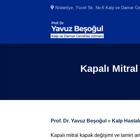
Skip
Nisbetiye, Yücel Sk. No:6 Kalp ve Damar Cer
to
content
Kapalı Mitral
Prof. Dr. Yavuz Beşoğul
»
Kalp Hastalı
Kapalı mitral kapak değişimi ve tamiri ame