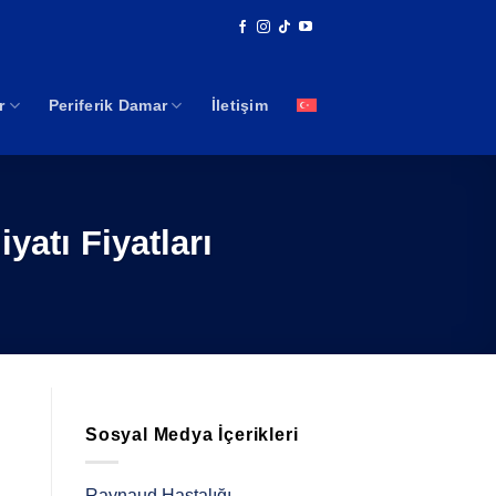
r
Periferik Damar
İletişim
yatı Fiyatları
Sosyal Medya İçerikleri
n
Raynaud Hastalığı