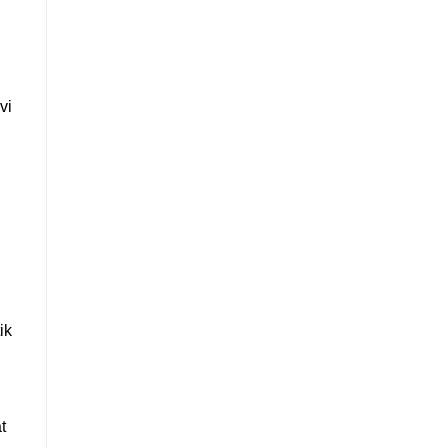
vi
ik
t