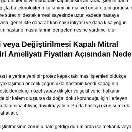
in görüntüleme ve müdahale kapasitesini artırarak işlemin daha
gıçta bu teknolojilerin kullanımı bir maliyet unsuru gibi görünse
me sürecini desteklemesi sayesinde uzun vadede hastaya
vma, genellikle daha az kan nakli ihtiyacı ve daha kısa yoğun
am hastane masraflarının dengelenmesine yardımcı olur.
veya Değiştirilmesi Kapalı Mitral
ri Ameliyatı Fiyatları Açısından Ned
ı ile yerine yeni bir protez kapak takılması işlemleri oldukça
bbi yaklaşımda öncelik çoğunlukla hastanın kendi kapağının
steklemek için özel yapay dikişler ve şekil verici halkalar
ede bir kalem oluştursa da doğal doku korunduğu için ilerleyen
kullanımına ihtiyaç duyulmayabilir. Bu da hastayı uzun sürecek
ahatlatır.
tirilmesinin zorunlu hale geldiği durumlarda ise mekanik veya