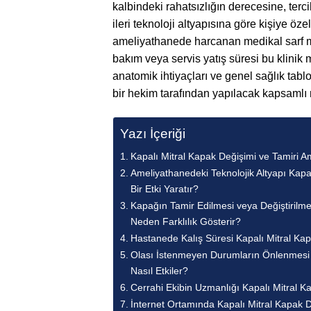
kalbindeki rahatsızlığın derecesine, ter
ileri teknoloji altyapısına göre kişiye öz
ameliyathanede harcanan medikal sarf m
bakım veya servis yatış süresi bu klinik 
anatomik ihtiyaçları ve genel sağlık tab
bir hekim tarafından yapılacak kapsamlı 
Yazı İçeriği
Kapalı Mitral Kapak Değişimi ve Tamiri A
Ameliyathanedeki Teknolojik Altyapı Kapal
Bir Etki Yaratır?
Kapağın Tamir Edilmesi veya Değiştirilmes
Neden Farklılık Gösterir?
Hastanede Kalış Süresi Kapalı Mitral Kapa
Olası İstenmeyen Durumların Önlenmesi Ka
Nasıl Etkiler?
Cerrahi Ekibin Uzmanlığı Kapalı Mitral Ka
İnternet Ortamında Kapalı Mitral Kapak D