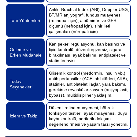
Ankle-Brachial Index (ABI), Doppler USG,
BT/MR anjiyografi, fundus muayenesi
Tanı Yöntemleri
(retinopati için), albüminüri ve GFR
ölçümü (nefropati için), sinir ileti
çalışmaları (nöropati için).
Kan şekeri regülasyonu, kan basıncı ve
Önleme ve
lipid kontrolü, düzenli egzersiz, sigara
Erken Müdahale
bırakılması, ayak bakımı, antiplatelet ve
statin tedavisi.
Glisemik kontrol (metformin, insülin vb.),
antihipertansifler (ACE inhibitörleri, ARB),
Tedavi
statinler, antiplatelet ilaçlar, yara bakımı,
Seçenekleri
gerekirse revaskülarizasyon (anjiyoplasti,
bypass), multidisipliner yaklaşım.
Düzenli retina muayenesi, böbrek
fonksiyon testleri, ayak muayenesi, duyu
İzlem ve Takip
kaybı kontrolü, periferik dolaşım
değerlendirmesi ve yaşam tarzı yönetimi.