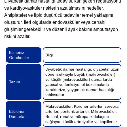
Diyabetik damar hastalığı tedavisi, kan şekeri regülasyonu
ve kardiyovasküler risklerin azaltılmasını hedefler.
Antiplatelet ve lipid düşürücü tedaviler temel yaklaşımı
oluşturur. İleri olgularda endovasküler veya cerrahi
girişimler gerekebilir ve düzenli ayak bakımı amputasyon
riskini azaltır.
Bilmeniz
Bilgi
Gerekenler
Diyabetik damar hastalığı, diyabetin uzun
dönem etkisiyle büyük (makrovasküler)
ve küçük (mikrovasküler) damarlarda
Tanım
yapısal ve fonksiyonel bozulmalarla
karakterize, yaygın bir damar hastalığı
tablosudur.
Makrovasküler: Koroner arterler, serebral
Etkilenen
arterler, periferik arterler. Mikrovasküler:
Damarlar
Retinal, renal ve nöropatik dolaşımı
sağlayan küçük arteriyoller ve kapillerler.