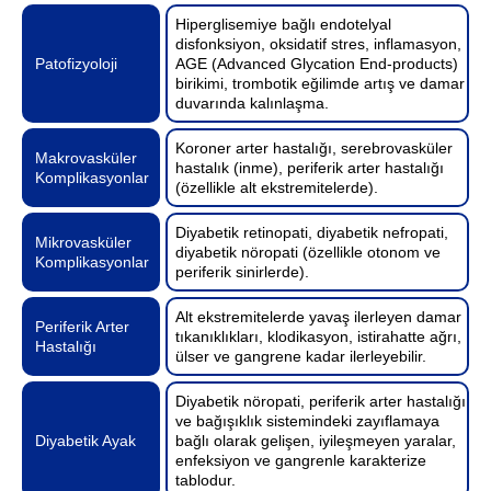
Hiperglisemiye bağlı endotelyal
disfonksiyon, oksidatif stres, inflamasyon,
Patofizyoloji
AGE (Advanced Glycation End-products)
birikimi, trombotik eğilimde artış ve damar
duvarında kalınlaşma.
Koroner arter hastalığı, serebrovasküler
Makrovasküler
hastalık (inme), periferik arter hastalığı
Komplikasyonlar
(özellikle alt ekstremitelerde).
Diyabetik retinopati, diyabetik nefropati,
Mikrovasküler
diyabetik nöropati (özellikle otonom ve
Komplikasyonlar
periferik sinirlerde).
Alt ekstremitelerde yavaş ilerleyen damar
Periferik Arter
tıkanıklıkları, klodikasyon, istirahatte ağrı,
Hastalığı
ülser ve gangrene kadar ilerleyebilir.
Diyabetik nöropati, periferik arter hastalığı
ve bağışıklık sistemindeki zayıflamaya
Diyabetik Ayak
bağlı olarak gelişen, iyileşmeyen yaralar,
enfeksiyon ve gangrenle karakterize
tablodur.