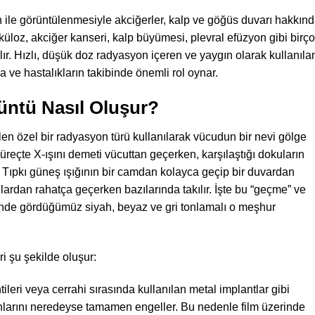
n ile görüntülenmesiyle akciğerler, kalp ve göğüs duvarı hakkın
rküloz, akciğer kanseri, kalp büyümesi, plevral efüzyon gibi birç
lır. Hızlı, düşük doz radyasyon içeren ve yaygın olarak kullanıla
 ve hastalıkların takibinde önemli rol oynar.
üntü Nasıl Oluşur?
rilen özel bir radyasyon türü kullanılarak vücudun bir nevi gölge
üreçte X-ışını demeti vücuttan geçerken, karşılaştığı dokuların
. Tıpkı güneş ışığının bir camdan kolayca geçip bir duvardan
lardan rahatça geçerken bazılarında takılır. İşte bu “geçme” ve
lminde gördüğümüz siyah, beyaz ve gri tonlamalı o meşhur
ri şu şekilde oluşur:
ileri veya cerrahi sırasında kullanılan metal implantlar gibi
nlarını neredeyse tamamen engeller. Bu nedenle film üzerinde