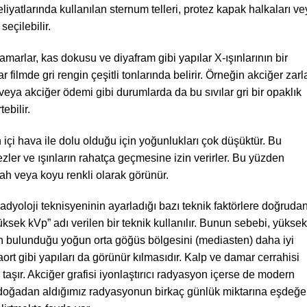
iyatlarında kullanılan sternum telleri, protez kapak halkaları v
seçilebilir.
marlar, kas dokusu ve diyafram gibi yapılar X-ışınlarının bir
r filmde gri rengin çeşitli tonlarında belirir. Örneğin akciğer zarla
 veya akciğer ödemi gibi durumlarda da bu sıvılar gri bir opaklık
ebilir.
içi hava ile dolu olduğu için yoğunlukları çok düşüktür. Bu
ler ve ışınların rahatça geçmesine izin verirler. Bu yüzden
yah veya koyu renkli olarak görünür.
radyoloji teknisyeninin ayarladığı bazı teknik faktörlere doğruda
üksek kVp” adı verilen bir teknik kullanılır. Bunun sebebi, yüksek
arın bulunduğu yoğun orta göğüs bölgesini (mediasten) daha iyi
rt gibi yapıları da görünür kılmasıdır. Kalp ve damar cerrahisi
taşır. Akciğer grafisi iyonlaştırıcı radyasyon içerse de modern
 doğadan aldığımız radyasyonun birkaç günlük miktarına eşdeğe