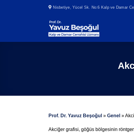
Skip
Nisbetiye, Yücel Sk. No:6 Kalp ve Damar Cer
to
content
Akc
Prof. Dr. Yavuz Beşoğul
»
Genel
»
Akci
Akciğer grafisi, göğüs bölgesinin röntge