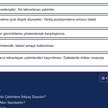
nedeniyle)- Sık tekrarlanan çekimler
alma (çok düşük düzeyde)- Yanlış pozisyonlama sonucu hatalı
er görüntüleme yöntemleriyle karşılaştırma
yöntemidir, tedavi amaçlı kullanılmaz
rece tekrarlayan çekimlerden kaçınılması- Gebelerde doktor onayıyla
?
rklı Çekimlere İhtiyaç Duyulur?
Altın Standarttır?