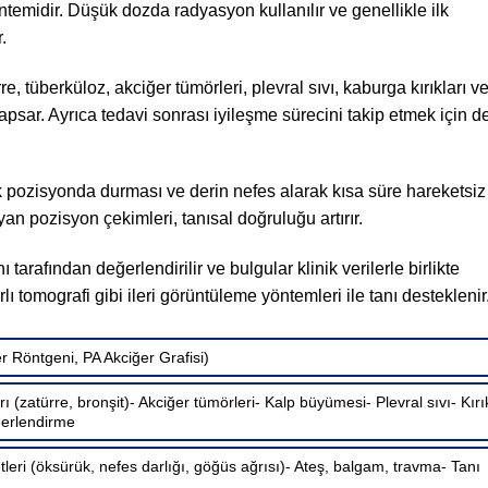
öntemidir. Düşük dozda radyasyon kullanılır ve genellikle ilk
.
re, tüberküloz, akciğer tümörleri, plevral sıvı, kaburga kırıkları v
apsar. Ayrıca tedavi sonrası iyileşme sürecini takip etmek için d
ik pozisyonda durması ve derin nefes alarak kısa süre hareketsiz
an pozisyon çekimleri, tanısal doğruluğu artırır.
 tarafından değerlendirilir ve bulgular klinik verilerle birlikte
ı tomografi gibi ileri görüntüleme yöntemleri ile tanı desteklenir
er Röntgeni, PA Akciğer Grafisi)
ı (zatürre, bronşit)- Akciğer tümörleri- Kalp büyümesi- Plevral sıvı- Kırı
ğerlendirme
leri (öksürük, nefes darlığı, göğüs ağrısı)- Ateş, balgam, travma- Tanı