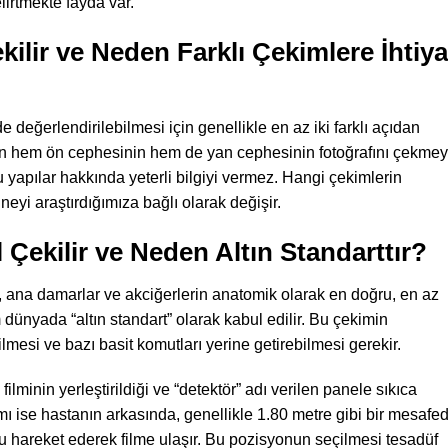
irtmekte fayda var.
kilir ve Neden Farklı Çekimlere İhtiy
 değerlendirilebilmesi için genellikle en az iki farklı açıdan
nın hem ön cephesinin hem de yan cephesinin fotoğrafını çekme
lu yapılar hakkında yeterli bilgiyi vermez. Hangi çekimlerin
eyi araştırdığımıza bağlı olarak değişir.
 Çekilir ve Neden Altın Standarttır?
p, ana damarlar ve akciğerlerin anatomik olarak en doğru, en az
ünyada “altın standart” olarak kabul edilir. Bu çekimin
lmesi ve bazı basit komutları yerine getirebilmesi gerekir.
lminin yerleştirildiği ve “detektör” adı verilen panele sıkıca
mı ise hastanın arkasında, genellikle 1.80 metre gibi bir mesafe
ru hareket ederek filme ulaşır. Bu pozisyonun seçilmesi tesadüf