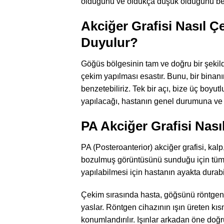
olduğunu ve oldukça düşük olduğunu bel
Akciğer Grafisi Nasıl Çe
Duyulur?
Göğüs bölgesinin tam ve doğru bir şekilde
çekim yapılması esastır. Bunu, bir bina
benzetebiliriz. Tek bir açı, bize üç boyut
yapılacağı, hastanın genel durumuna ve n
PA Akciğer Grafisi Nasıl
PA (Posteroanterior) akciğer grafisi, kal
bozulmuş görüntüsünü sunduğu için tüm d
yapılabilmesi için hastanın ayakta durabi
Çekim sırasında hasta, göğsünü röntgen fi
yaslar. Röntgen cihazının ışın üreten kıs
konumlandırılır. Işınlar arkadan öne doğ