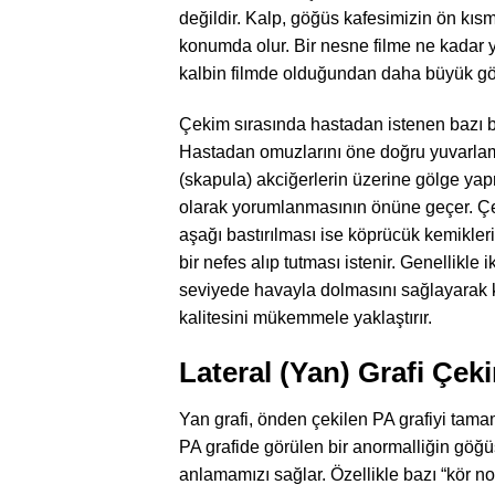
değildir. Kalp, göğüs kafesimizin ön kıs
konumda olur. Bir nesne filme ne kadar 
kalbin filmde olduğundan daha büyük gö
Çekim sırasında hastadan istenen bazı bas
Hastadan omuzlarını öne doğru yuvarlamas
(skapula) akciğerlerin üzerine gölge yapm
olarak yorumlanmasının önüne geçer. Çene
aşağı bastırılması ise köprücük kemikleri
bir nefes alıp tutması istenir. Genellikle
seviyede havayla dolmasını sağlayarak ka
kalitesini mükemmele yaklaştırır.
Lateral (Yan) Grafi Çek
Yan grafi, önden çekilen PA grafiyi tama
PA grafide görülen bir anormalliğin göğ
anlamamızı sağlar. Özellikle bazı “kör no