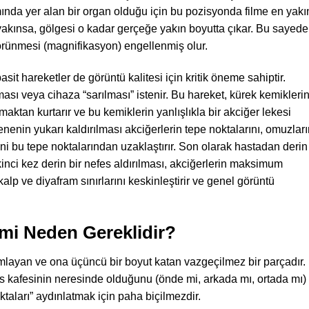
mında yer alan bir organ olduğu için bu pozisyonda filme en yakı
yakınsa, gölgesi o kadar gerçeğe yakın boyutta çıkar. Bu sayede
rünmesi (magnifikasyon) engellenmiş olur.
it hareketler de görüntü kalitesi için kritik öneme sahiptir.
ı veya cihaza “sarılması” istenir. Bu hareket, kürek kemiklerin
aktan kurtarır ve bu kemiklerin yanlışlıkla bir akciğer lekesi
nin yukarı kaldırılması akciğerlerin tepe noktalarını, omuzları
ni bu tepe noktalarından uzaklaştırır. Son olarak hastadan derin
 ikinci kez derin bir nefes aldırılması, akciğerlerin maksimum
lp ve diyafram sınırlarını keskinleştirir ve genel görüntü
imi Neden Gereklidir?
mlayan ve ona üçüncü bir boyut katan vazgeçilmez bir parçadır.
üs kafesinin neresinde olduğunu (önde mi, arkada mı, ortada mı)
ktaları” aydınlatmak için paha biçilmezdir.