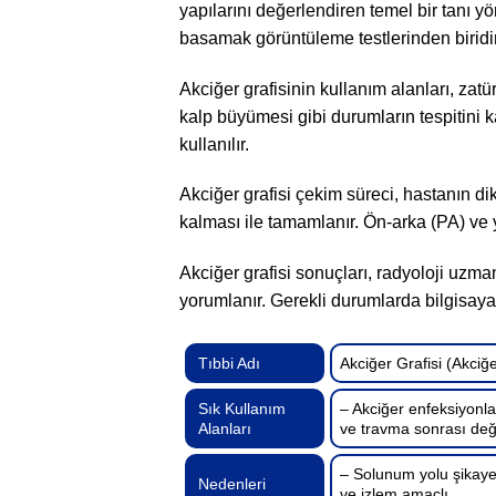
yapılarını değerlendiren temel bir tanı y
basamak görüntüleme testlerinden biridir
Akciğer grafisinin kullanım alanları, zatür
kalp büyümesi gibi durumların tespitini k
kullanılır.
Akciğer grafisi çekim süreci, hastanın d
kalması ile tamamlanır. Ön-arka (PA) ve y
Akciğer grafisi sonuçları, radyoloji uzmanı
yorumlanır. Gerekli durumlarda bilgisayarl
Tıbbi Adı
Akciğer Grafisi (Akciğ
Sık Kullanım
– Akciğer enfeksiyonlar
Alanları
ve travma sonrası de
– Solunum yolu şikayet
Nedenleri
ve izlem amaçlı