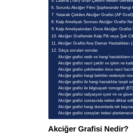
Lateral (Yan) Grafi Çekimi Neden Gerekli
Sorunlu Akciğer Filmi Şüphesinde Hangi Ö
Yatarak Çekilen Akciğer Grafisi (AP Graf
Kalp Ameliyatı Sonrası Akciğer Grafisi Ne
Kalp Ameliyatından Önce Akciğer Grafisi
Akciğer Grafisinde Kalp Pili veya Şok C
Akciğer Grafisi Ana Damar Hastalıkları (
Sıkça sorulan sorular
Akciğer grafisi nedir ve hangi hastalıkların t
Akciğer grafisi nasıl çekilir ve işlem ne kad
Akciğer grafisi çekilmeden önce nasıl hazırl
Akciğer grafisi hangi belirtiler nedeniyle iste
Akciğer grafisi ile hangi hastalıklar tespit edi
Akciğer grafisi ile bilgisayarlı tomografi (BT
Akciğer grafisi radyasyon içerir mi ve güven
Akciğer grafisi sonrasında nelere dikkat edi
Akciğer grafisi hangi durumlarda tek başına 
Akciğer grafisi sonuçları tedavi planlaması
Akciğer Grafisi Nedir?