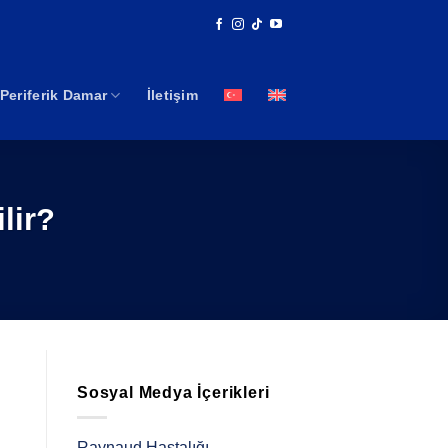
Periferik Damar
İletişim
lir?
Sosyal Medya İçerikleri
ı
Raynaud Hastalığı