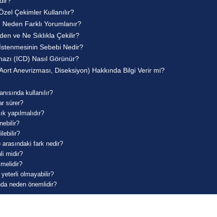
dir?
zel Çekimler Kullanılır?
i) Neden Farklı Yorumlanır?
den ve Ne Sıklıkla Çekilir?
 İstenmesinin Sebebi Nedir?
ihazı (ICD) Nasıl Görünür?
Aort Anevrizması, Diseksiyon) Hakkında Bilgi Verir mi?
anısında kullanılır?
ar sürer?
ık yapılmalıdır?
nebilir?
lebilir?
) arasındaki fark nedir?
li midir?
lmelidir?
yeterli olmayabilir?
nda neden önemlidir?