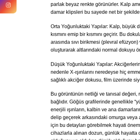
parlak beyaz renkte görünürler. Kalp amel
damar klipsleri bu sayede net bir şekilde 
Orta Yoğunluktaki Yapılar: Kalp, büyük da
kısmını emip bir kısmını geçirir. Bu dokula
arasında sıvı birikmesi (plevral efüzyon)
oluşturarak altlarındaki normal dokuyu ört
Düşük Yoğunluktaki Yapılar: Akciğerlerin 
nedenle X-ışınlarını neredeyse hiç emmez
sağlıklı akciğer dokusu, film üzerinde si
Bu görüntünün netliği ve tanısal değeri, 
bağlıdır. Göğüs grafilerinde genellikle “y
enerjili ışınların, kalbin ve ana damarl
delip geçerek arkasındaki omurga veya ao
için bu detayları görebilmek hayati önem 
cihazlarla alınan dozun, günlük hayatta