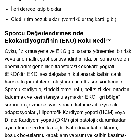
İleri derece kalp blokları
Ciddi ritim bozuklukları (ventriküler taşikardi gibi)
Sporcu Değerlendirmesinde
Ekokardiyografinin (EKO) Rolü Nedir?
Öykü, fizik muayene ve EKG gibi tarama yöntemleri bir risk
veya anormallik şüphesi uyandırdığında, bir sonraki ve en
önemli adım genellikle transtorasik ekokardiyografi
(EKO)’dir. EKO, ses dalgalarını kullanarak kalbin canlı,
hareketli görüntülerini oluşturan bir ultrason yöntemidir.
Sporcu kardiyolojisindeki temel rolü, belirsizlikleri ortadan
kaldırmak ve kesin tanıya ulaşmaktır. EKO, “gri bölge”
sorununu çözmede, yani sporcu kalbine ait fizyolojik
adaptasyonları, Hipertrofik Kardiyomiyopati (HCM) veya
Dilate Kardiyomiyopati (DKM) gibi patolojik durumlardan
ayırt etmede en kritik araçtır. Kalp duvar kalınlıklarını,
boşluk boyutlarını, kapakların yapısını ve kalbin kasılma-