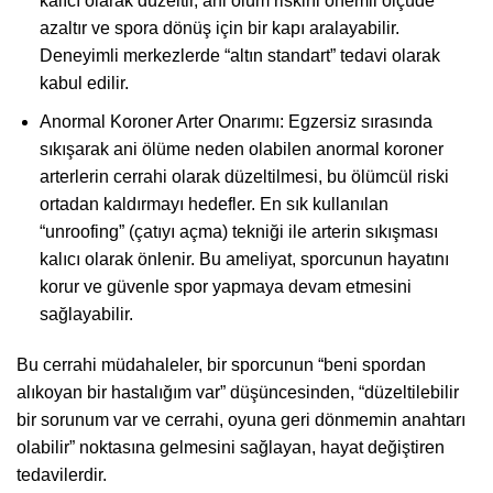
kalıcı olarak düzeltir, ani ölüm riskini önemli ölçüde
azaltır ve spora dönüş için bir kapı aralayabilir.
Deneyimli merkezlerde “altın standart” tedavi olarak
kabul edilir.
Anormal Koroner Arter Onarımı: Egzersiz sırasında
sıkışarak ani ölüme neden olabilen anormal koroner
arterlerin cerrahi olarak düzeltilmesi, bu ölümcül riski
ortadan kaldırmayı hedefler. En sık kullanılan
“unroofing” (çatıyı açma) tekniği ile arterin sıkışması
kalıcı olarak önlenir. Bu ameliyat, sporcunun hayatını
korur ve güvenle spor yapmaya devam etmesini
sağlayabilir.
Bu cerrahi müdahaleler, bir sporcunun “beni spordan
alıkoyan bir hastalığım var” düşüncesinden, “düzeltilebilir
bir sorunum var ve cerrahi, oyuna geri dönmemin anahtarı
olabilir” noktasına gelmesini sağlayan, hayat değiştiren
tedavilerdir.