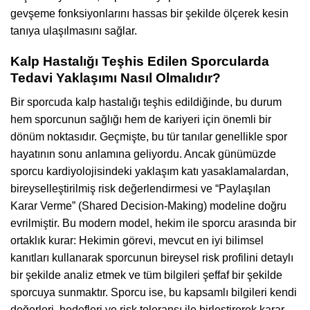
gevşeme fonksiyonlarını hassas bir şekilde ölçerek kesin
tanıya ulaşılmasını sağlar.
Kalp Hastalığı Teşhis Edilen Sporcularda
Tedavi Yaklaşımı Nasıl Olmalıdır?
Bir sporcuda kalp hastalığı teşhis edildiğinde, bu durum
hem sporcunun sağlığı hem de kariyeri için önemli bir
dönüm noktasıdır. Geçmişte, bu tür tanılar genellikle spor
hayatının sonu anlamına geliyordu. Ancak günümüzde
sporcu kardiyolojisindeki yaklaşım katı yasaklamalardan,
bireyselleştirilmiş risk değerlendirmesi ve “Paylaşılan
Karar Verme” (Shared Decision-Making) modeline doğru
evrilmiştir. Bu modern model, hekim ile sporcu arasında bir
ortaklık kurar: Hekimin görevi, mevcut en iyi bilimsel
kanıtları kullanarak sporcunun bireysel risk profilini detaylı
bir şekilde analiz etmek ve tüm bilgileri şeffaf bir şekilde
sporcuya sunmaktır. Sporcu ise, bu kapsamlı bilgileri kendi
değerleri, hedefleri ve risk toleransı ile birleştirerek karar