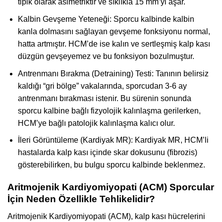
tipik olarak asimetriktir ve sıklıkla 15 mm’yi aşar.
Kalbin Gevşeme Yeteneği: Sporcu kalbinde kalbin
kanla dolmasını sağlayan gevşeme fonksiyonu normal,
hatta artmıştır. HCM’de ise kalın ve sertleşmiş kalp kası
düzgün gevşeyemez ve bu fonksiyon bozulmuştur.
Antrenmanı Bırakma (Detraining) Testi: Tanının belirsiz
kaldığı “gri bölge” vakalarında, sporcudan 3-6 ay
antrenmanı bırakması istenir. Bu sürenin sonunda
sporcu kalbine bağlı fizyolojik kalınlaşma gerilerken,
HCM’ye bağlı patolojik kalınlaşma kalıcı olur.
İleri Görüntüleme (Kardiyak MR): Kardiyak MR, HCM’li
hastalarda kalp kası içinde skar dokusunu (fibrozis)
gösterebilirken, bu bulgu sporcu kalbinde beklenmez.
Aritmojenik Kardiyomiyopati (ACM) Sporcular
İçin Neden Özellikle Tehlikelidir?
Aritmojenik Kardiyomiyopati (ACM), kalp kası hücrelerini