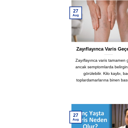
27
Aug
Zayıflayınca Varis Geç
Zayıflayınca varis tamamen
ancak semptomlarda belirgi
görülebilir. Kilo kaybı, b
toplardamarlarına binen basın
27
Aug