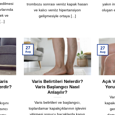
 edilmesi
trombozu sonrası venöz kapak hasarı
yakın i
rlarında
ve kalıcı venöz hipertansiyon
oluşan e
ek ve
gelişmesiyle ortaya [...]
...]
27
27
Aug
Aug
aris
Varis Belirtileri Nelerdir?
Açık V
erdir?
Varis Başlangıcı Nasıl
Yoru
Anlaşılır?
Var
Varis belirtileri ve başlangıcı,
kışını
kapak
toplardamar kapakçıklarının işlevini
sıncı
gen
yitirmesi sonucu bacaklarda kanın
munu
dama