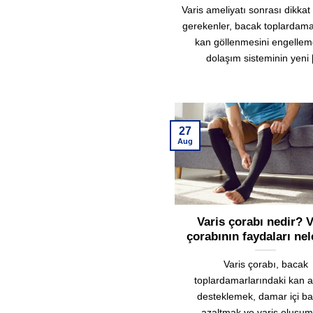
Varis ameliyatı sonrası dikkat
gerekenler, bacak toplardama
kan göllenmesini engellem
dolaşım sisteminin yeni [
27
Aug
Varis çorabı nedir? V
çorabının faydaları nel
Varis çorabı, bacak
toplardamarlarındaki kan a
desteklemek, damar içi ba
azaltmak ve varis oluşu