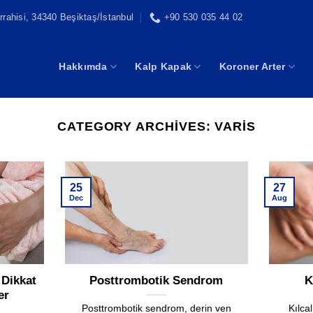
rahisi, 34340 Beşiktaş/İstanbul
+90 530 035 44 02
Hakkımda
Kalp Kapak
Koroner Arter
CATEGORY ARCHIVES:
VARIS
25
27
Dec
Aug
 Dikkat
Posttrombotik Sendrom
K
er
Posttrombotik sendrom, derin ven
Kılcal