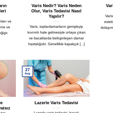
arın
Varis Nedir? Varis Neden
Var
leri
Olur, Varis Tedavisi Nasıl
Varis
Yapılır?
mları ve
estet
Varis, toplardamarların genişleyip
teme ve
dolaşım
kıvrımlı hale gelmesiyle ortaya çıkan
ğişir.
ve bacaklarda belirginleşen damar
hastalığıdır. Genellikle kapakçık [...]
27
Aug
ve
Lazerle Varis Tedavisi
yatsız
Lazerle varis tedavisi, bacak