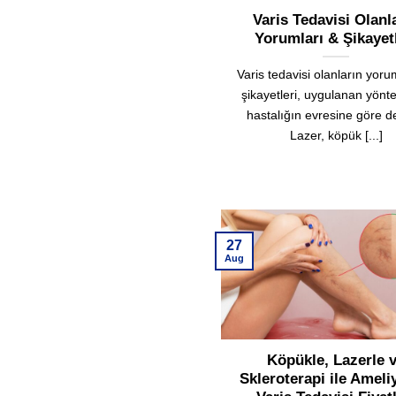
Varis Tedavisi Olanl
Yorumları & Şikayet
Varis tedavisi olanların yoru
şikayetleri, uygulanan yön
hastalığın evresine göre de
Lazer, köpük [...]
27
Aug
Köpükle, Lazerle 
Skleroterapi ile Ameli