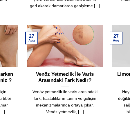
geri akarak damarlarda genişleme [...]
27
27
Aug
Aug
rarken
Venöz Yetmezlik İle Varis
Limon
iniz ?
Arasındaki Fark Nedir?
için
Venöz yetmezlik ile varis arasındaki
Hayı
 tıbbi
fark, hastalıkların tanım ve gelişim
değild
Damar
mekanizmalarında ortaya çıkar.
sağ
...]
Venöz yetmezlik, [...]
bi