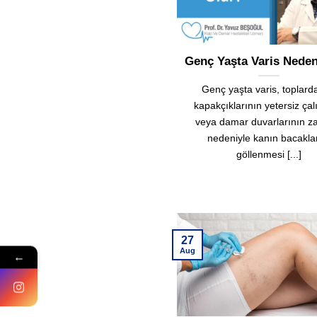
Genç Yaşta Varis Nede
Genç yaşta varis, toplar
kapakçıklarının yetersiz ça
veya damar duvarlarının zay
nedeniyle kanın bacakla
göllenmesi [...]
27
Aug
←