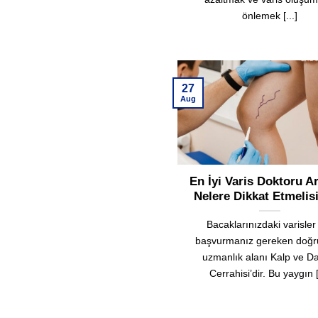
önlemek [...]
27
Aug
En İyi Varis Doktoru A
Nelere Dikkat Etmelis
Bacaklarınızdaki varisler 
başvurmanız gereken doğru
uzmanlık alanı Kalp ve 
Cerrahisi’dir. Bu yaygın [