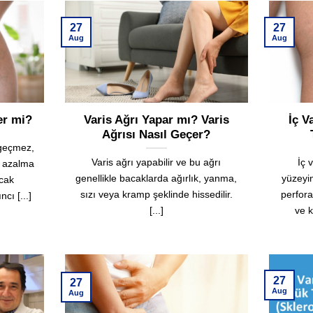
27
27
Aug
Aug
er mi?
Varis Ağrı Yapar mı? Varis
İç V
Ağrısı Nasıl Geçer?
 geçmez,
Varis ağrı yapabilir ve bu ağrı
İç 
n azalma
genellikle bacaklarda ağırlık, yanma,
yüzeyi
acak
sızı veya kramp şeklinde hissedilir.
perfor
cı [...]
[...]
ve k
27
27
Aug
Aug