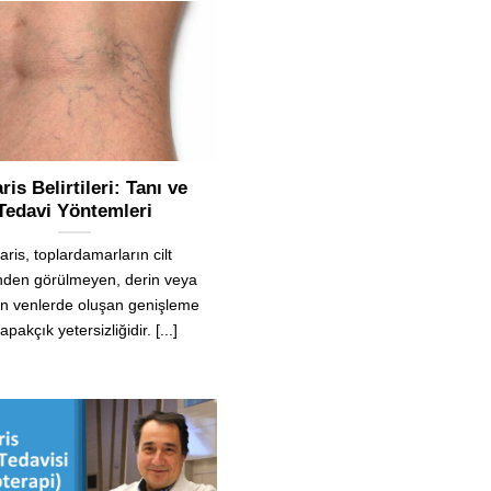
aris Belirtileri: Tanı ve
Tedavi Yöntemleri
varis, toplardamarların cilt
nden görülmeyen, derin veya
an venlerde oluşan genişleme
apakçık yetersizliğidir. [...]