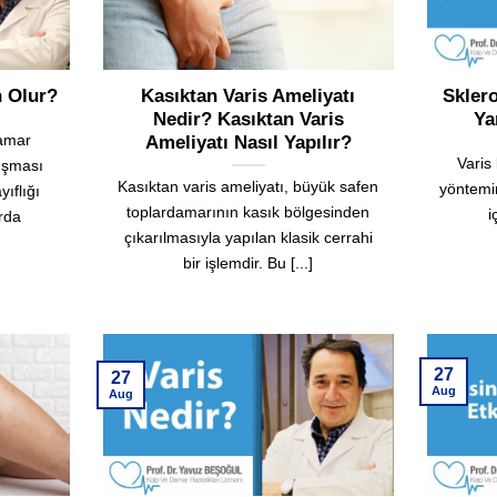
n Olur?
Kasıktan Varis Ameliyatı
Sklero
Nedir? Kasıktan Varis
Ya
damar
Ameliyatı Nasıl Yapılır?
Varis
lışması
Kasıktan varis ameliyatı, büyük safen
yöntemin
ıflığı
toplardamarının kasık bölgesinden
i
rda
çıkarılmasıyla yapılan klasik cerrahi
bir işlemdir. Bu [...]
27
27
Aug
Aug