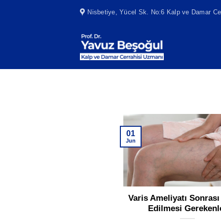
Skip
Nisbetiye, Yücel Sk. No:6 Kalp ve Damar Cer
to
content
01
Jun
Varis Ameliyatı Sonrası
Edilmesi Gerekenl