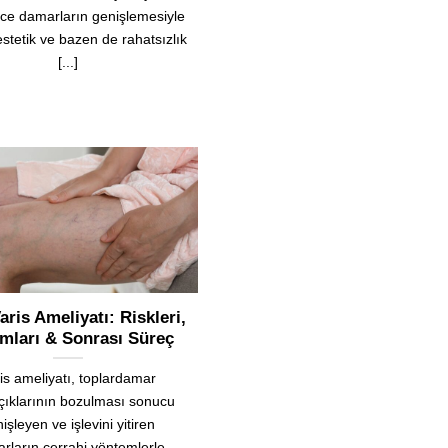
nce damarların genişlemesiyle
stetik ve bazen de rahatsızlık
[...]
aris Ameliyatı: Riskleri,
mları & Sonrası Süreç
is ameliyatı, toplardamar
çıklarının bozulması sonucu
işleyen ve işlevini yitiren
rların cerrahi yöntemlerle