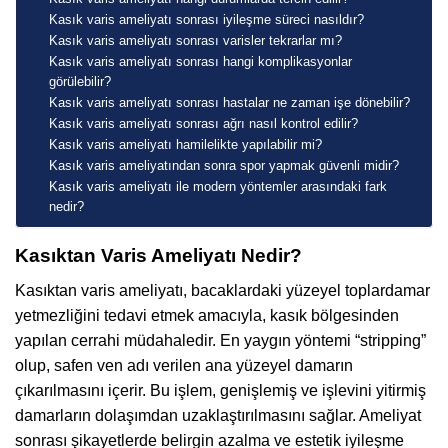
Kasık varis ameliyatı sonrası iyileşme süreci nasıldır?
Kasık varis ameliyatı sonrası varisler tekrarlar mı?
Kasık varis ameliyatı sonrası hangi komplikasyonlar
görülebilir?
Kasık varis ameliyatı sonrası hastalar ne zaman işe dönebilir?
Kasık varis ameliyatı sonrası ağrı nasıl kontrol edilir?
Kasık varis ameliyatı hamilelikte yapılabilir mi?
Kasık varis ameliyatından sonra spor yapmak güvenli midir?
Kasık varis ameliyatı ile modern yöntemler arasındaki fark
nedir?
Kasıktan Varis Ameliyatı Nedir?
Kasıktan varis ameliyatı, bacaklardaki yüzeyel toplardamar
yetmezliğini tedavi etmek amacıyla, kasık bölgesinden
yapılan cerrahi müdahaledir. En yaygın yöntemi “stripping”
olup, safen ven adı verilen ana yüzeyel damarın
çıkarılmasını içerir. Bu işlem, genişlemiş ve işlevini yitirmiş
damarların dolaşımdan uzaklaştırılmasını sağlar. Ameliyat
sonrası şikayetlerde belirgin azalma ve estetik iyileşme