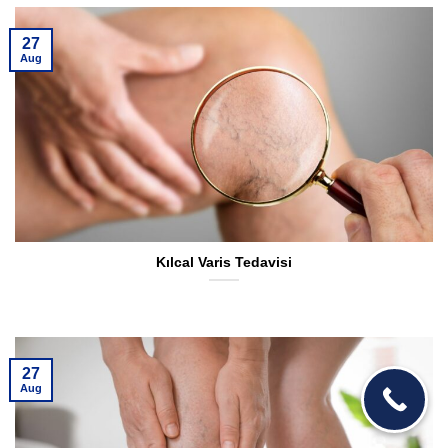
27
Aug
Kılcal Varis Tedavisi
27
Aug