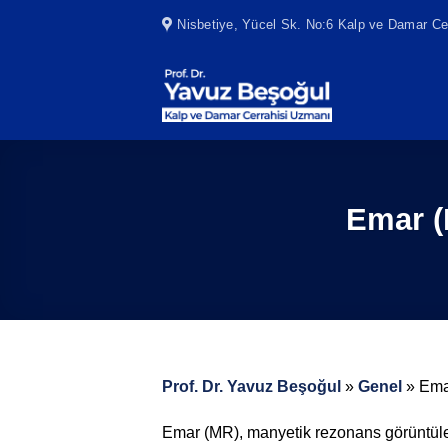
Skip
Nisbetiye, Yücel Sk. No:6 Kalp ve Damar Cer
to
content
Emar (
Prof. Dr. Yavuz Beşoğul
»
Genel
»
Ema
Emar (MR), manyetik rezonans görüntüle