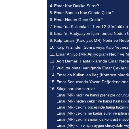
Emar Kaç Dakika Sürer?
Emar Sonucu Kaç Günde Çıkar?
Emar Neden Gece Çekilir?
Emar’da Kullanılan T1 ve T2 Görüntüleri
Emar’ın Radyasyon İçermemesi Neden Ö
Kalp Emarı (Kardiyak MR) Nedir ve Neden 
Kalp Krizinden Sonra veya Kalp Yetmez
Emar Anjiyo (MR Anjiyografi) Nedir ve 
Aort Damarı Hastalıklarında Emar Nede
Vücutta Metal Varlığında Emar Çekilebil
Emar’da Kullanılan İlaç (Kontrast Madd
Emar Sonucunda Yazan Değerlendirme
Sıkça sorulan sorular
Emar (MR) nedir ve hangi prensiple görünt
Emar (MR) neden çekilir ve hangi hastalıklar
Emar (MR) çekimi öncesinde hangi hazırlıkl
Emar (MR) çekimi ne kadar sürer ve işlem sı
Emar (MR) çekimi sırasında kontrast madde
Emar (MR) kimler için uygun olmayabilir vey