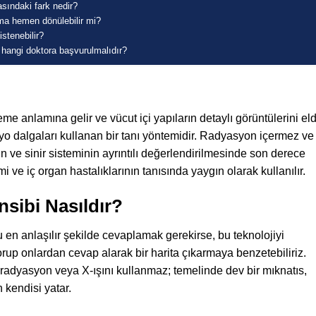
asındaki fark nedir?
a hemen dönülebilir mi?
istenebilir?
e hangi doktora başvurulmalıdır?
 anlamına gelir ve vücut içi yapıların detaylı görüntülerini el
dyo dalgaları kullanan bir tanı yöntemidir. Radyasyon içermez ve
n ve sinir sisteminin ayrıntılı değerlendirilmesinde son derece
mi ve iç organ hastalıklarının tanısında yaygın olarak kullanılır.
sibi Nasıldır?
n anlaşılır şekilde cevaplamak gerekirse, bu teknolojiyi
up onlardan cevap alarak bir harita çıkarmaya benzetebiliriz.
radyasyon veya X-ışını kullanmaz; temelinde dev bir mıknatıs,
kendisi yatar.