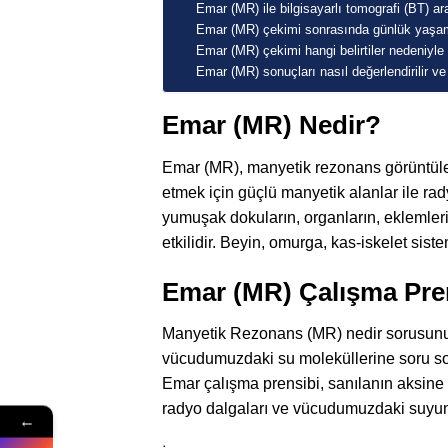
Emar (MR) ile bilgisayarlı tomografi (BT) ar
Emar (MR) çekimi sonrasında günlük yaşam
Emar (MR) çekimi hangi belirtiler nedeniyle 
Emar (MR) sonuçları nasıl değerlendirilir v
Emar (MR) Nedir?
Emar (MR), manyetik rezonans görüntüleme
etmek için güçlü manyetik alanlar ile ra
yumuşak dokuların, organların, eklemleri
etkilidir. Beyin, omurga, kas-iskelet siste
Emar (MR) Çalışma Pren
Manyetik Rezonans (MR) nedir sorusunu e
vücudumuzdaki su moleküllerine soru sor
Emar çalışma prensibi, sanılanın aksine 
radyo dalgaları ve vücudumuzdaki suyun 
←