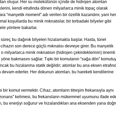
an oluşur. Her su molekülünün içinde de hidrojen atomları
lerini, kendi etrafında dönen milyarlarca minik topaç olarak
ra “manyetik moment” adı verilen bir özellik kazandırır, yani her
rmal koşullarda bu minik mıknatıslar, bir torbadaki bilyeler gibi
le yönlere bakarlar.
, süreç bu dağınık bilyeleri hizalamakla başlar. Hasta, tünel
, cihazın son derece güçlü mıknatısı devreye girer. Bu manyetik
 milyarlarca minik mıknatısın (hidrojen çekirdeklerinin) önemli
ı yöne bakmasını sağlar. Tıpkı bir komutanın “sağa dön” komutu
ncak bu hizalanma statik değildir; atomlar bu ana eksen etrafın
a devam ederler. Her dokunun atomları, bu hareketi kendilerine
i bir komut vermektir. Cihaz, atomların titreşim frekansıyla aynı
Rezonans” kelimesi, bu frekansların mükemmel uyumunu ifade ede
ı, bu enerjiyi soğurur ve hizalandıkları ana eksenden yana doğr