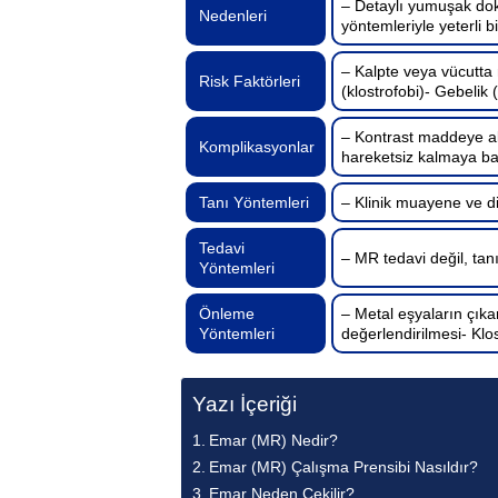
– Detaylı yumuşak dok
Nedenleri
yöntemleriyle yeterli 
– Kalpte veya vücutta 
Risk Faktörleri
(klostrofobi)- Gebelik 
– Kontrast maddeye ale
Komplikasyonlar
hareketsiz kalmaya bağ
Tanı Yöntemleri
– Klinik muayene ve d
Tedavi
– MR tedavi değil, tan
Yöntemleri
Önleme
– Metal eşyaların çıka
Yöntemleri
değerlendirilmesi- Klo
Yazı İçeriği
Emar (MR) Nedir?
Emar (MR) Çalışma Prensibi Nasıldır?
Emar Neden Çekilir?