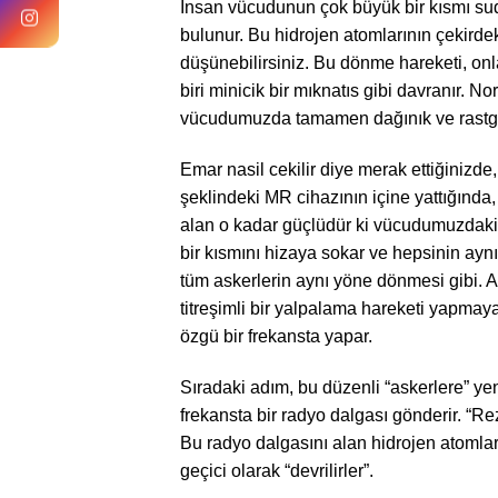
İnsan vücudunun çok büyük bir kısmı sud
bulunur. Bu hidrojen atomlarının çekirdek
düşünebilirsiniz. Bu dönme hareketi, onla
biri minicik bir mıknatıs gibi davranır. No
vücudumuzda tamamen dağınık ve rastge
Emar nasil cekilir diye merak ettiğinizde
şeklindeki MR cihazının içine yattığında
alan o kadar güçlüdür ki vücudumuzdaki o
bir kısmını hizaya sokar ve hepsinin ayn
tüm askerlerin aynı yöne dönmesi gibi. A
titreşimli bir yalpalama hareketi yapmay
özgü bir frekansta yapar.
Sıradaki adım, bu düzenli “askerlere” yen
frekansta bir radyo dalgası gönderir. “
Bu radyo dalgasını alan hidrojen atomlar
geçici olarak “devrilirler”.