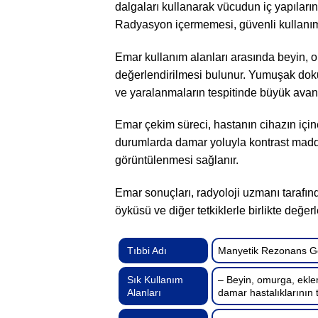
dalgaları kullanarak vücudun iç yapılarının
Radyasyon içermemesi, güvenli kullanım 
Emar kullanım alanları arasında beyin, o
değerlendirilmesi bulunur. Yumuşak doku
ve yaralanmaların tespitinde büyük avant
Emar çekim süreci, hastanın cihazın için
durumlarda damar yoluyla kontrast madde
görüntülenmesi sağlanır.
Emar sonuçları, radyoloji uzmanı tarafında
öyküsü ve diğer tetkiklerle birlikte değerl
Tıbbi Adı
Manyetik Rezonans G
Sık Kullanım
– Beyin, omurga, eklem
Alanları
damar hastalıklarının 