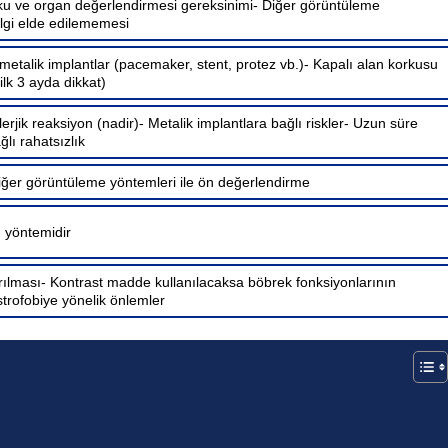
u ve organ değerlendirmesi gereksinimi- Diğer görüntüleme
bilgi elde edilememesi
metalik implantlar (pacemaker, stent, protez vb.)- Kapalı alan korkusu
(ilk 3 ayda dikkat)
rjik reaksiyon (nadir)- Metalik implantlara bağlı riskler- Uzun süre
lı rahatsızlık
iğer görüntüleme yöntemleri ile ön değerlendirme
ı yöntemidir
rılması- Kontrast madde kullanılacaksa böbrek fonksiyonlarının
strofobiye yönelik önlemler