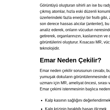
Görüntüyü oluşturan sihirli an ise bu ra
çıkmış atomlar, hızla eski düzenli konum
üzerlerindeki fazla enerjiyi bir fısıltı gibi
son derece hassas alıcılar (antenler), bu fı
analiz ederek, onların vücudun neresinden
getirerek, organlarınızın, kaslarınızın v
görüntülerini oluşturur. Kısacası MR, vü
teknolojidir.
Emar Neden Çekilir?
Emar neden çekilir sorusunun cevabı, bu t
yumuşak dokuların görüntülenmesinde di
uzmanı için MR, ameliyat öncesi, sırası v
Emar çekimi istenmesinin başlıca nedenle
Kalp kasının sağlığını değerlendirme
Kalp krizinin bıraktığı hasarı ölçmek