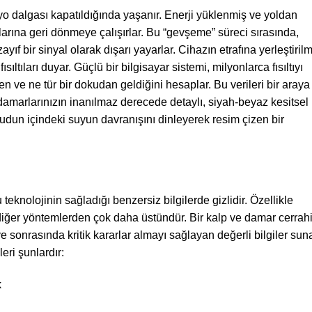
dyo dalgası kapatıldığında yaşanır. Enerji yüklenmiş ve yoldan
larına geri dönmeye çalışırlar. Bu “gevşeme” süreci sırasında,
, zayıf bir sinyal olarak dışarı yayarlar. Cihazın etrafına yerleştiril
sıltıları duyar. Güçlü bir bilgisayar sistemi, milyonlarca fısıltıyı
 ve ne tür bir dokudan geldiğini hesaplar. Bu verileri bir araya
e damarlarınızın inanılmaz derecede detaylı, siyah-beyaz kesitsel
cudun içindeki suyun davranışını dinleyerek resim çizen bir
eknolojinin sağladığı benzersiz bilgilerde gizlidir. Özellikle
ğer yöntemlerden çok daha üstündür. Bir kalp ve damar cerrahi
e sonrasında kritik kararlar almayı sağlayan değerli bilgiler suna
ri şunlardır:
k