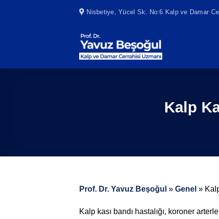
Skip
Nisbetiye, Yücel Sk. No:6 Kalp ve Damar Cer
to
content
Kalp Ka
Prof. Dr. Yavuz Beşoğul
»
Genel
»
Kalp
Kalp kası bandı hastalığı, koroner arter