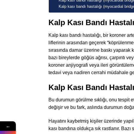
Kalp kası bandı hastalığı (myocardial bridge
Kalp kası bandı hastalığı (myocardial bridg
Kalp Kası Bandı Hastal
Kalp kası bandı hastalığı, bir koroner a
liflerinin arasından geçerek “köprülenme
sırasında damar üzerine baskı yaparak kan
bazı bireylerde göğüs ağrısı, çarpıntı vey
koroner anjiyografi veya ileri görüntüle
tedavi veya nadiren cerrahi müdahale gere
Kalp Kası Bandı Hastal
Bu durumun görülme sıklığı, onu tespit e
değişir ve bu fark, aslında durumun doğas
Hayatını kaybetmiş kişiler üzerinde yapı
←
kası bandına oldukça sık rastlanır. Bazı 