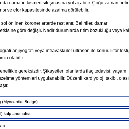
ında damarın kısmen sıkışmasına yol açabilir. Çoğu zaman belirt
sı ve efor kapasitesinde azalma görülebilir.
sol ön inen koroner arterde rastlanır. Belirtiler, damar
etkisine göre değişir. Nadir durumlarda ritim bozukluğu veya ka
ografi anjiyografi veya intravasküler ultrason ile konur. Efor testi
cı olabilir.
llikle gereksizdir. Şikayetleri olanlarda ilaç tedavisi, yaşam
zeltme yöntemleri uygulanabilir. Düzenli kardiyoloji takibi, olası
şır.
g (Myocardial Bridge)
l) kalp anomalisi
tem