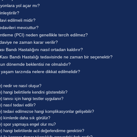
syonlara yol açar mı?
leştirilir?
avi edilmeli midir?
tedavileri mevcuttur?
entleme (PCI) neden genellikle tercih edilmez?
edaviye ne zaman karar verilir?
sı Bandı Hastalığını nasıl ortadan kaldırır?
ası Bandı Hastalığı tedavisinde ne zaman bir seçenektir?
uzun dönemde beklentisi ne olmalıdır?
 yaşam tarzında nelere dikkat edilmelidir?
) nedir ve nasıl oluşur?
 hangi belirtilerle kendini gösterebilir?
 tanısı için hangi testler uygulanır?
 nasıl tedavi edilir?
e) tedavi edilmezse hangi komplikasyonlar gelişebilir?
e) kimlerde daha sık görülür?
ge) spor yapmaya engel olur mu?
 hangi belirtilerde acil değerlendirme gerektirir?