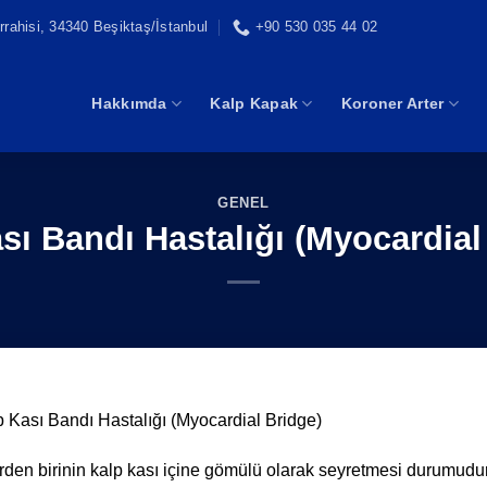
rahisi, 34340 Beşiktaş/İstanbul
+90 530 035 44 02
Hakkımda
Kalp Kapak
Koroner Arter
GENEL
sı Bandı Hastalığı (Myocardial
 Kası Bandı Hastalığı (Myocardial Bridge)
lerden birinin kalp kası içine gömülü olarak seyretmesi durumudur