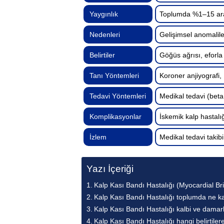
Yaygınlık
Toplumda %1–15 ara
Nedenleri
Gelişimsel anomalil
Belirtiler
Göğüs ağrısı, eforla
Tanı Yöntemleri
Koroner anjiyografi,
Tedavi Yöntemleri
Medikal tedavi (beta
Komplikasyonlar
İskemik kalp hastalı
İzlem
Medikal tedavi takibi
Yazı İçeriği
Kalp Kası Bandı Hastalığı (Myocardial Br
Kalp Kası Bandı Hastalığı toplumda ne k
Kalp Kası Bandı Hastalığı kalbi ve damarla
Kalp Kası Bandı Hastalığı hangi belirtilere