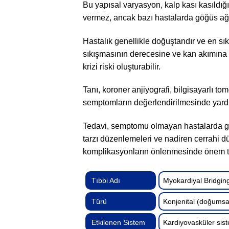
Bu yapısal varyasyon, kalp kası kasıldığ
vermez, ancak bazı hastalarda göğüs ağrı
Hastalık genellikle doğuştandır ve en sık 
sıkışmasının derecesine ve kan akımına 
krizi riski oluşturabilir.
Tanı, koroner anjiyografi, bilgisayarlı tom
semptomların değerlendirilmesinde yardım
Tedavi, semptomu olmayan hastalarda gene
tarzı düzenlemeleri ve nadiren cerrahi dü
komplikasyonların önlenmesinde önem ta
Tıbbi Adı
Myokardiyal Bridgin
Türü
Konjenital (doğumsa
Etkilenen Sistem
Kardiyovasküler sis