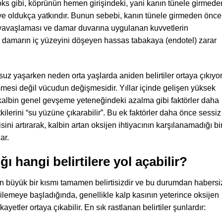
s gibi, köprünün hemen girişindeki, yani kanın tünele girmede
eye oldukça yatkındır. Bunun sebebi, kanın tünele girmeden önce
 yavaşlaması ve damar duvarına uygulanan kuvvetlerin
, damarın iç yüzeyini döşeyen hassas tabakaya (endotel) zarar
suz yaşarken neden orta yaşlarda aniden belirtiler ortaya çıkıyo
esi değil vücudun değişmesidir. Yıllar içinde gelişen yüksek
kalbin genel gevşeme yeteneğindeki azalma gibi faktörler daha
kilerini “su yüzüne çıkarabilir”. Bu ek faktörler daha önce sessiz
ini artırarak, kalbin artan oksijen ihtiyacının karşılanamadığı bi
ar.
ı hangi belirtilere yol açabilir?
in büyük bir kısmı tamamen belirtisizdir ve bu durumdan habersi
kilemeye başladığında, genellikle kalp kasının yeterince oksijen
ikayetler ortaya çıkabilir. En sık rastlanan belirtiler şunlardır: