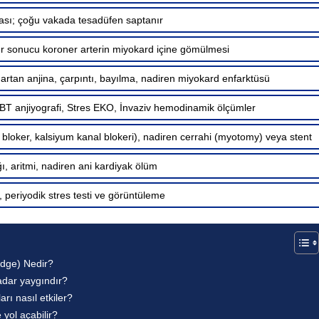
sı; çoğu vakada tesadüfen saptanır
er sonucu koroner arterin miyokard içine gömülmesi
 artan anjina, çarpıntı, bayılma, nadiren miyokard enfarktüsü
 BT anjiyografi, Stres EKO, İnvaziv hemodinamik ölçümler
 bloker, kalsiyum kanal blokeri), nadiren cerrahi (myotomy) veya stent
ğı, aritmi, nadiren ani kardiyak ölüm
, periyodik stres testi ve görüntüleme
idge) Nedir?
adar yaygındır?
rı nasıl etkiler?
 yol açabilir?