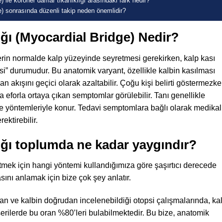
) ile koroner damar tıkanıklığı arasındaki fark nedir?
e) sonrasında düzenli takip neden önemlidir?
ığı (Myocardial Bridge) Nedir?
rterin normalde kalp yüzeyinde seyretmesi gerekirken, kalp kası
si” durumudur. Bu anatomik varyant, özellikle kalbin kasılması
 akışını geçici olarak azaltabilir. Çoğu kişi belirti göstermezke
a eforla ortaya çıkan semptomlar görülebilir. Tanı genellikle
me yöntemleriyle konur. Tedavi semptomlara bağlı olarak medikal
ktirebilir.
ığı toplumda ne kadar yaygındır?
tmek için hangi yöntemi kullandığımıza göre şaşırtıcı derecede
ını anlamak için bize çok şey anlatır.
lan ve kalbin doğrudan incelenebildiği otopsi çalışmalarında, ka
serilerde bu oran %80’leri bulabilmektedir. Bu bize, anatomik