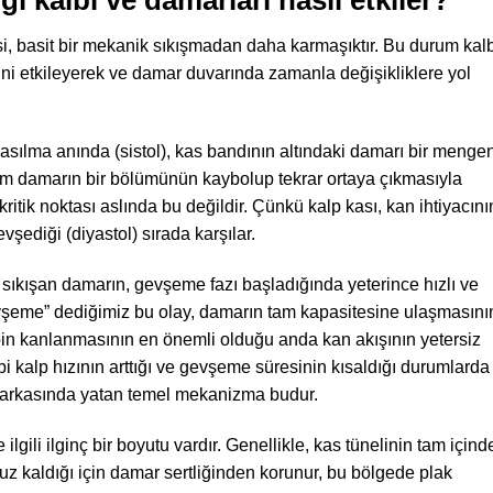
si, basit bir mekanik sıkışmadan daha karmaşıktır. Bu durum kal
 etkileyerek ve damar duvarında zamanla değişikliklere yol
kasılma anında (sistol), kas bandının altındaki damarı bir menge
urum damarın bir bölümünün kaybolup tekrar ortaya çıkmasıyla
kritik noktası aslında bu değildir. Çünkü kalp kası, kan ihtiyacını
vşediği (diyastol) sırada karşılar.
 sıkışan damarın, gevşeme fazı başladığında yeterince hızlı ve
vşeme” dediğimiz bu olay, damarın tam kapasitesine ulaşmasını
in kanlanmasının en önemli olduğu anda kan akışının yetersiz
bi kalp hızının arttığı ve gevşeme süresinin kısaldığı durumlarda
rin arkasında yatan temel mekanizma budur.
e ilgili ilginç bir boyutu vardır. Genellikle, kas tünelinin tam içind
z kaldığı için damar sertliğinden korunur, bu bölgede plak