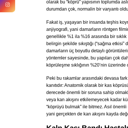
olarak bu “köprü” yapısının toplumda asl
durumdan çok, normalin bir varyantı oldu
Fakat iş, yaşayan bir insanda teşhis ko
anjiyografi, yani damarların röntgen film
genellikle %1 ila %16 arasında bir sıklık
belirgin şekilde sıkıştığı (“sağma etkisi
damarların üç boyutlu detaylı görüntüle
yöntemler sayesinde, bu yapıları çok dah
köprüleşme sıklığının %20’nin üzerinde 
Peki bu rakamlar arasındaki devasa fark 
kanıtıdır: Anatomik olarak bir kas köprü
derecede önemli bir soruna sahip olmakla
veya kan akışını etkilemeyecek kadar küç
“köprüyü bulmak” ile bitmez. Asıl öneml
yani gerçekten de kan akışını kayda değer
Kalp Kası Bandı Hastalığ