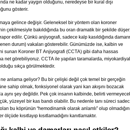
ında ne kadar yaygın olduğunu, neredeyse bir kural dışı
ğunu gösterir.
ymaya gelince değişir. Geleneksel bir yöntem olan koroner
inin çekilmesiyle bakıldığında bu oran dramatik bir şekilde düşer
 rapor edilir. Çünkü anjiyografi, sadece kalp kasıldığında damarı
” denen durum) vakaları gösterebilir. Günümüzde ise, kalbin ve
rini sunan Koroner BT Anjiyografi (CCTA) gibi daha hassas
a net görebiliyoruz. CCTA ile yapılan taramalarda, miyokardiya
olduğu sıkça görülmektedir.
ne anlama geliyor? Bu bir çelişki değil çok temel bir gerçeğin
süne sahip olmak, fonksiyonel olarak yani kan akışını bozacak
 aynı şey değildir. Pek çok insanın kalbinde, belirti vermeyece
ük, yüzeyel bir kas bandı olabilir. Bu nedenle tanı süreci sade
i olan bu köprünün “hemodinamik olarak anlamlı” olup olmadığını
 ölçüde kısıtlayıp kısıtlamadığını kanıtlamaktır.
ı kalbi ve damarları nasıl etkiler?