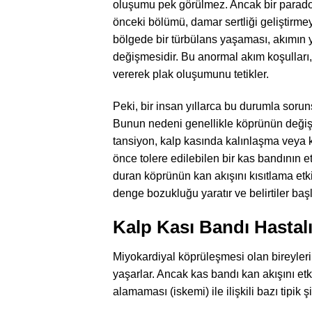
oluşumu pek görülmez. Ancak bir paradok
önceki bölümü, damar sertliği geliştirm
bölgede bir türbülans yaşaması, akımın
değişmesidir. Bu anormal akım koşulları
vererek plak oluşumunu tetikler.
Peki, bir insan yıllarca bu durumla sorun
Bunun nedeni genellikle köprünün değişm
tansiyon, kalp kasında kalınlaşma veya 
önce tolere edilebilen bir kas bandının et
duran köprünün kan akışını kısıtlama etkis
denge bozukluğu yaratır ve belirtiler başl
Kalp Kası Bandı Hastalığ
Miyokardiyal köprüleşmesi olan bireyler
yaşarlar. Ancak kas bandı kan akışını et
alamaması (iskemi) ile ilişkili bazı tipik ş