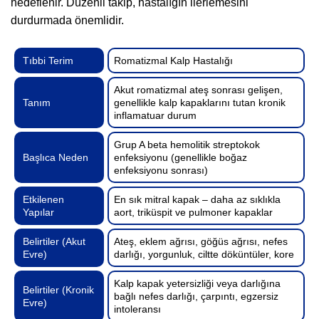
hedeflenir. Düzenli takip, hastalığın ilerlemesini
durdurmada önemlidir.
Tıbbi Terim
Romatizmal Kalp Hastalığı
Akut romatizmal ateş sonrası gelişen,
Tanım
genellikle kalp kapaklarını tutan kronik
inflamatuar durum
Grup A beta hemolitik streptokok
Başlıca Neden
enfeksiyonu (genellikle boğaz
enfeksiyonu sonrası)
Etkilenen
En sık mitral kapak – daha az sıklıkla
Yapılar
aort, triküspit ve pulmoner kapaklar
Belirtiler (Akut
Ateş, eklem ağrısı, göğüs ağrısı, nefes
Evre)
darlığı, yorgunluk, ciltte döküntüler, kore
Kalp kapak yetersizliği veya darlığına
Belirtiler (Kronik
bağlı nefes darlığı, çarpıntı, egzersiz
Evre)
intoleransı