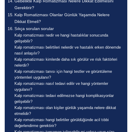
Gebelikte Kalp Romatizması Nelere Dikkat Edilmesini
Gerektirir?
Kalp Romatizması Olanlar Günlük Yaşamda Nelere
Dikkat Etmeli?
Sıkça sorulan sorular
Kalp romatizması nedir ve hangi hastalıklar sonucunda
gelişebilir?
Kalp romatizması belirtileri nelerdir ve hastalık erken dönemde
nasıl anlaşılır?
Kalp romatizması kimlerde daha sık görülür ve risk faktörleri
nelerdir?
Kalp romatizması tanısı için hangi testler ve görüntüleme
yöntemleri uygulanır?
Kalp romatizması nasıl tedavi edilir ve hangi yöntemler
uygulanır?
Kalp romatizması tedavi edilmezse hangi komplikasyonlar
gelişebilir?
Kalp romatizması olan kişiler günlük yaşamda nelere dikkat
etmelidir?
Kalp romatizması hangi belirtiler görüldüğünde acil tıbbi
değerlendirme gerektirir?
Kalp romatizması tamamen iyileşebilir mi yoksa uzun süre