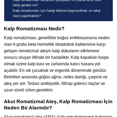
takip gerekir mi?
Kalp romatizması için hangi doktora başvurulmalı ve takip
nasıl yapılmalıdır?
Kalp Romatizması Nedir?
Kalp romatizması, genellikle boğaz enfeksiyonuna neden
olan A grubu beta hemolitik streptokok bakterisine karşı
gelişen romatizmal ateşin kalp dokularını etkilemesi
sonucu oluşan iltihabi bir hastalıktır. Kalp kapakları başta
olmak üzere kalp kası ve zarlarında kalıcı hasara yol
açabilir. En sık çocukluk ve ergenlik döneminde görülür.
Belirtileri arasında göğüs ağrısı, nefes darlığı, çarpıntı ve
ateş yer alır. Tedavi antibiyotik, iltihap giderici ilaçlar ve
uzun süreli izlem gerektirir.
Akut Romatizmal Ateş, Kalp Romatizması İçin
Neden Bir Alarmdır?
Akut romatizmal ateş (ARA), kalp romatizmasının habercisi