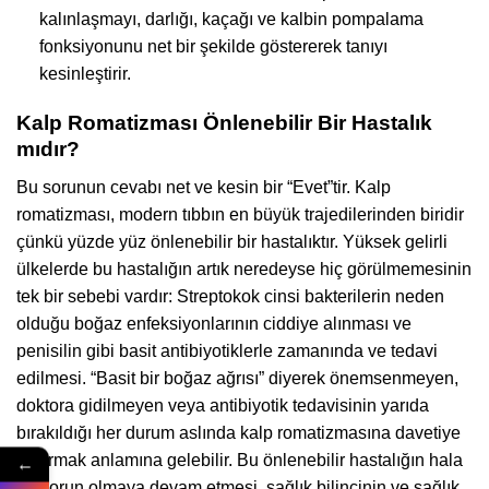
kalınlaşmayı, darlığı, kaçağı ve kalbin pompalama
fonksiyonunu net bir şekilde göstererek tanıyı
kesinleştirir.
Kalp Romatizması Önlenebilir Bir Hastalık
mıdır?
Bu sorunun cevabı net ve kesin bir “Evet”tir. Kalp
romatizması, modern tıbbın en büyük trajedilerinden biridir
çünkü yüzde yüz önlenebilir bir hastalıktır. Yüksek gelirli
ülkelerde bu hastalığın artık neredeyse hiç görülmemesinin
tek bir sebebi vardır: Streptokok cinsi bakterilerin neden
olduğu boğaz enfeksiyonlarının ciddiye alınması ve
penisilin gibi basit antibiyotiklerle zamanında ve tedavi
edilmesi. “Basit bir boğaz ağrısı” diyerek önemsenmeyen,
doktora gidilmeyen veya antibiyotik tedavisinin yarıda
bırakıldığı her durum aslında kalp romatizmasına davetiye
çıkarmak anlamına gelebilir. Bu önlenebilir hastalığın hala
←
bir sorun olmaya devam etmesi, sağlık bilincinin ve sağlık