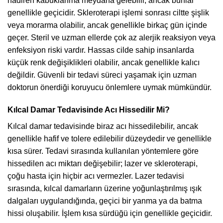
nadiren kabuklanma meydana gelebilir, ancak bunlar
genellikle geçicidir. Skleroterapi işlemi sonrası ciltte şişlik
veya morarma olabilir, ancak genellikle birkaç gün içinde
geçer. Steril ve uzman ellerde çok az alerjik reaksiyon veya
enfeksiyon riski vardır. Hassas cilde sahip insanlarda
küçük renk değişiklikleri olabilir, ancak genellikle kalıcı
değildir. Güvenli bir tedavi süreci yaşamak için uzman
doktorun önerdiği koruyucu önlemlere uymak mümkündür.
Kılcal Damar Tedavisinde Acı Hissedilir Mi?
Kılcal damar tedavisinde biraz acı hissedilebilir, ancak
genellikle hafif ve tolere edilebilir düzeydedir ve genellikle
kısa sürer. Tedavi sırasında kullanılan yöntemlere göre
hissedilen acı miktarı değişebilir; lazer ve skleroterapi,
çoğu hasta için hiçbir acı vermezler. Lazer tedavisi
sırasında, kılcal damarların üzerine yoğunlaştırılmış ışık
dalgaları uygulandığında, geçici bir yanma ya da batma
hissi oluşabilir. İşlem kısa sürdüğü için genellikle geçicidir.