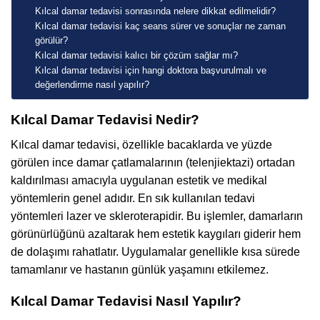
Kılcal damar tedavisi sonrasında nelere dikkat edilmelidir?
Kılcal damar tedavisi kaç seans sürer ve sonuçlar ne zaman
görülür?
Kılcal damar tedavisi kalıcı bir çözüm sağlar mı?
Kılcal damar tedavisi için hangi doktora başvurulmalı ve
değerlendirme nasıl yapılır?
Kılcal Damar Tedavisi Nedir?
Kılcal damar tedavisi, özellikle bacaklarda ve yüzde
görülen ince damar çatlamalarının (telenjiektazi) ortadan
kaldırılması amacıyla uygulanan estetik ve medikal
yöntemlerin genel adıdır. En sık kullanılan tedavi
yöntemleri lazer ve skleroterapidir. Bu işlemler, damarların
görünürlüğünü azaltarak hem estetik kaygıları giderir hem
de dolaşımı rahatlatır. Uygulamalar genellikle kısa sürede
tamamlanır ve hastanın günlük yaşamını etkilemez.
Kılcal Damar Tedavisi Nasıl Yapılır?