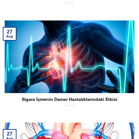
27
Aug
Sigara İçmenin Damar Hastalıklarındaki Etkisi
27
Aug