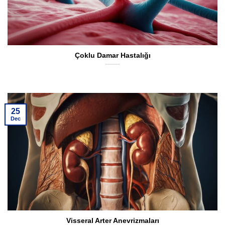
Çoklu Damar Hastalığı
25
Dec
Visseral Arter Anevrizmaları