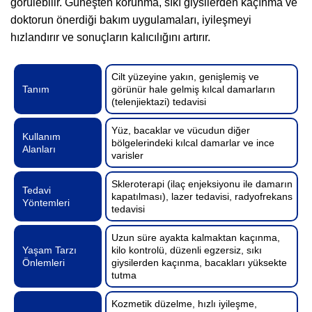
görülebilir. Güneşten korunma, sıkı giysilerden kaçınma ve
doktorun önerdiği bakım uygulamaları, iyileşmeyi
hızlandırır ve sonuçların kalıcılığını artırır.
Cilt yüzeyine yakın, genişlemiş ve
Tanım
görünür hale gelmiş kılcal damarların
(telenjiektazi) tedavisi
Yüz, bacaklar ve vücudun diğer
Kullanım
bölgelerindeki kılcal damarlar ve ince
Alanları
varisler
Skleroterapi (ilaç enjeksiyonu ile damarın
Tedavi
kapatılması), lazer tedavisi, radyofrekans
Yöntemleri
tedavisi
Uzun süre ayakta kalmaktan kaçınma,
Yaşam Tarzı
kilo kontrolü, düzenli egzersiz, sıkı
Önlemleri
giysilerden kaçınma, bacakları yüksekte
tutma
Kozmetik düzelme, hızlı iyileşme,