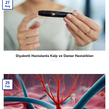
27
Aug
Diyabetli Hastalarda Kalp ve Damar Hastalıkları
25
Feb