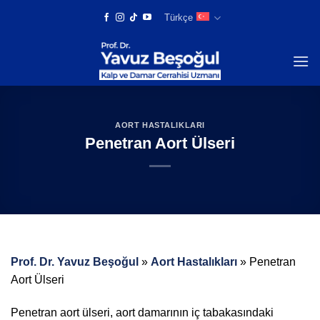
Skip
Türkçe
to
content
AORT HASTALIKLARI
Penetran Aort Ülseri
Prof. Dr. Yavuz Beşoğul
»
Aort Hastalıkları
»
Penetran
Aort Ülseri
Penetran aort ülseri, aort damarının iç tabakasındaki