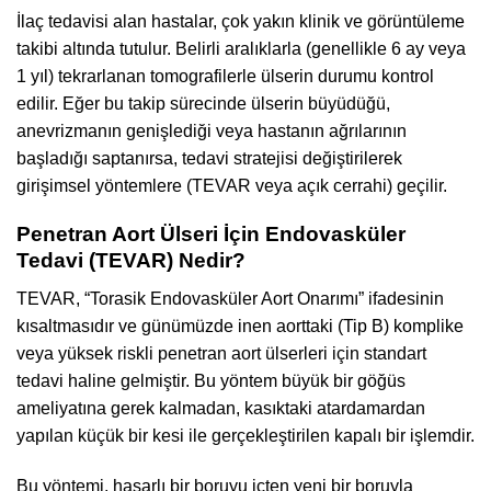
İlaç tedavisi alan hastalar, çok yakın klinik ve görüntüleme
takibi altında tutulur. Belirli aralıklarla (genellikle 6 ay veya
1 yıl) tekrarlanan tomografilerle ülserin durumu kontrol
edilir. Eğer bu takip sürecinde ülserin büyüdüğü,
anevrizmanın genişlediği veya hastanın ağrılarının
başladığı saptanırsa, tedavi stratejisi değiştirilerek
girişimsel yöntemlere (TEVAR veya açık cerrahi) geçilir.
Penetran Aort Ülseri İçin Endovasküler
Tedavi (TEVAR) Nedir?
TEVAR, “Torasik Endovasküler Aort Onarımı” ifadesinin
kısaltmasıdır ve günümüzde inen aorttaki (Tip B) komplike
veya yüksek riskli penetran aort ülserleri için standart
tedavi haline gelmiştir. Bu yöntem büyük bir göğüs
ameliyatına gerek kalmadan, kasıktaki atardamardan
yapılan küçük bir kesi ile gerçekleştirilen kapalı bir işlemdir.
Bu yöntemi, hasarlı bir boruyu içten yeni bir boruyla