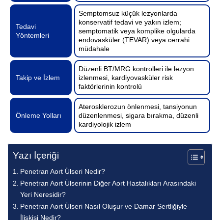
Semptomsuz küçük lezyonlarda
konservatif tedavi ve yakın izlem;
Tedavi
semptomatik veya komplike olgularda
Yöntemleri
endovasküler (TEVAR) veya cerrahi
müdahale
Düzenli BT/MRG kontrolleri ile lezyon
Takip ve İzlem
izlenmesi, kardiyovasküler risk
faktörlerinin kontrolü
Aterosklerozun önlenmesi, tansiyonun
Önleme Yolları
düzenlenmesi, sigara bırakma, düzenli
kardiyolojik izlem
Yazı İçeriği
Penetran Aort Ülseri Nedir?
Penetran Aort Ülserinin Diğer Aort Hastalıkları Arasındaki
Yeri Neresidir?
Penetran Aort Ülseri Nasıl Oluşur ve Damar Sertliğiyle
İlişkisi Nedir?