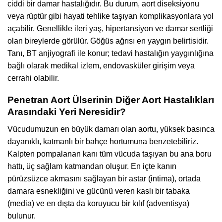
ciddi bir damar hastalığıdır. Bu durum, aort diseksiyonu
veya rüptür gibi hayati tehlike taşıyan komplikasyonlara yol
açabilir. Genellikle ileri yaş, hipertansiyon ve damar sertliği
olan bireylerde görülür. Göğüs ağrısı en yaygın belirtisidir.
Tanı, BT anjiyografi ile konur; tedavi hastalığın yaygınlığına
bağlı olarak medikal izlem, endovasküler girişim veya
cerrahi olabilir.
Penetran Aort Ülserinin Diğer Aort Hastalıkları
Arasındaki Yeri Neresidir?
Vücudumuzun en büyük damarı olan aortu, yüksek basınca
dayanıklı, katmanlı bir bahçe hortumuna benzetebiliriz.
Kalpten pompalanan kanı tüm vücuda taşıyan bu ana boru
hattı, üç sağlam katmandan oluşur. En içte kanın
pürüzsüzce akmasını sağlayan bir astar (intima), ortada
damara esnekliğini ve gücünü veren kaslı bir tabaka
(media) ve en dışta da koruyucu bir kılıf (adventisya)
bulunur.