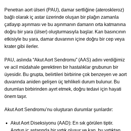
Penetran aort ülseri (PAU), damar sertliğine (ateroskleroz)
bağlı olarak iç astar üzerinde oluşan bir plağın zamanla
çatlayıp aşınması ve bu aşınmanın damarın orta katmanına
doğru bir yara (ülser) oluşturmasıyla başlar. Kan basıncının
etkisiyle bu yara, damar duvarının içine doğru bir cep veya
krater gibi ilerler.
PAU, aslında “Akut Aort Sendromu” (AAS) adını verdiğimiz
ve acil müdahale gerektiren bir hastalıklar grubunun bir
üyesidir. Bu grupta, belirtileri birbirine çok benzeyen ve aort
duvarında aniden gelişen üç tehlikeli durum bulunur. Bu
durumları birbirinden ayırt etmek, doğru tedavi için hayati
önem taşır.
Akut Aort Sendromu’nu oluşturan durumlar şunlardır:
Akut Aort Diseksiyonu (AAD): En sık görülen tiptir.
Aortun iç astarında bir yırtık oluşur ve kan, bu yırtıktan