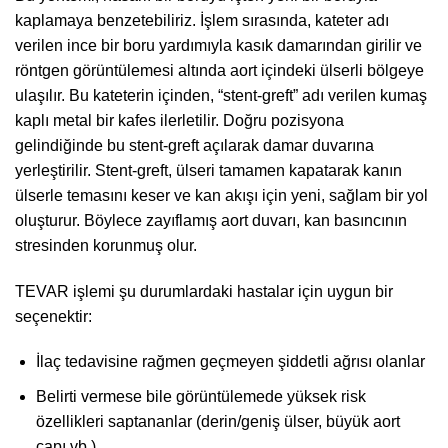
kaplamaya benzetebiliriz. İşlem sırasında, kateter adı
verilen ince bir boru yardımıyla kasık damarından girilir ve
röntgen görüntülemesi altında aort içindeki ülserli bölgeye
ulaşılır. Bu kateterin içinden, “stent-greft” adı verilen kumaş
kaplı metal bir kafes ilerletilir. Doğru pozisyona
gelindiğinde bu stent-greft açılarak damar duvarına
yerleştirilir. Stent-greft, ülseri tamamen kapatarak kanın
ülserle temasını keser ve kan akışı için yeni, sağlam bir yol
oluşturur. Böylece zayıflamış aort duvarı, kan basıncının
stresinden korunmuş olur.
TEVAR işlemi şu durumlardaki hastalar için uygun bir
seçenektir:
İlaç tedavisine rağmen geçmeyen şiddetli ağrısı olanlar
Belirti vermese bile görüntülemede yüksek risk
özellikleri saptananlar (derin/geniş ülser, büyük aort
çapı vb.)