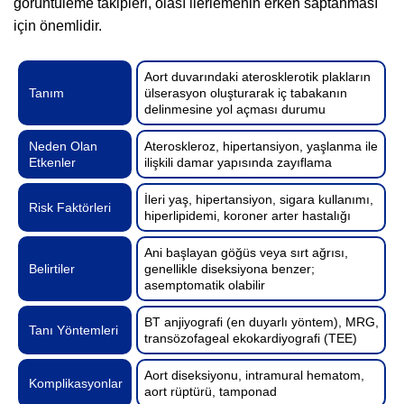
görüntüleme takipleri, olası ilerlemenin erken saptanması
için önemlidir.
Aort duvarındaki aterosklerotik plakların
Tanım
ülserasyon oluşturarak iç tabakanın
delinmesine yol açması durumu
Neden Olan
Ateroskleroz, hipertansiyon, yaşlanma ile
Etkenler
ilişkili damar yapısında zayıflama
İleri yaş, hipertansiyon, sigara kullanımı,
Risk Faktörleri
hiperlipidemi, koroner arter hastalığı
Ani başlayan göğüs veya sırt ağrısı,
Belirtiler
genellikle diseksiyona benzer;
asemptomatik olabilir
BT anjiyografi (en duyarlı yöntem), MRG,
Tanı Yöntemleri
transözofageal ekokardiyografi (TEE)
Aort diseksiyonu, intramural hematom,
Komplikasyonlar
aort rüptürü, tamponad