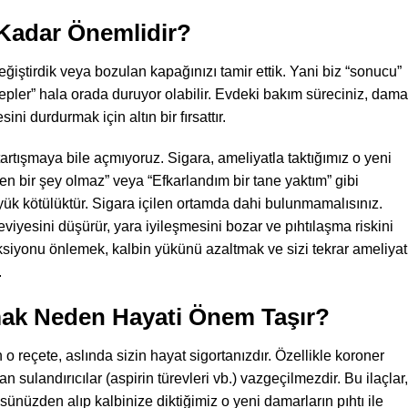
Kadar Önemlidir?
değiştirdik veya bozulan kapağınızı tamir ettik. Yani biz “sonucu”
bepler” hala orada duruyor olabilir. Evdeki bakım süreciniz, dama
ini durdurmak için altın bir fırsattır.
tartışmaya bile açmıyoruz. Sigara, ameliyatla taktığımız o yeni
n bir şey olmaz” veya “Efkarlandım bir tane yaktım” gibi
ük kötülüktür. Sigara içilen ortamda dahi bulunmamalısınız.
iyesini düşürür, yara iyileşmesini bozar ve pıhtılaşma riskini
eksiyonu önlemek, kalbin yükünü azaltmak ve sizi tekrar ameliyat
.
nmak Neden Hayati Önem Taşır?
o reçete, aslında sizin hayat sigortanızdır. Özellikle koroner
n sulandırıcılar (aspirin türevleri vb.) vazgeçilmezdir. Bu ilaçlar,
üzden alıp kalbinize diktiğimiz o yeni damarların pıhtı ile