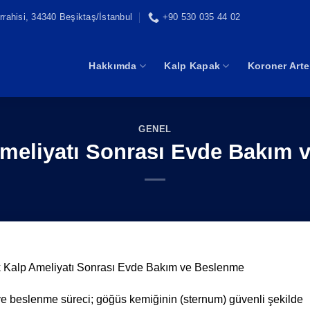
rahisi, 34340 Beşiktaş/İstanbul
+90 530 035 44 02
Hakkımda
Kalp Kapak
Koroner Arte
GENEL
Ameliyatı Sonrası Evde Bakım 
k Kalp Ameliyatı Sonrası Evde Bakım ve Beslenme
ve beslenme süreci; göğüs kemiğinin (sternum) güvenli şekilde