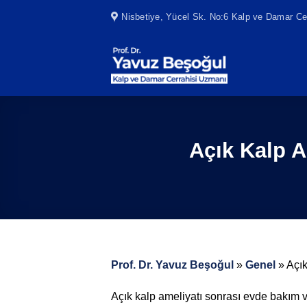
Skip
Nisbetiye, Yücel Sk. No:6 Kalp ve Damar Cer
to
content
Açık Kalp 
Prof. Dr. Yavuz Beşoğul
»
Genel
»
Açı
Açık kalp ameliyatı sonrası evde bakım 