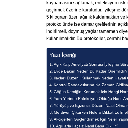
kaynamasını sağlamak, enfeksiyon riskin
geçirmek üzerine kuruludur. İyileşme dö
5 kilogram üzeri ağırlık kaldırmaktan ve
protokolünde ise damar greftlerinin açı
indirilmeli, doymuş yağlar tamamen diyett
kullanılmalıdır. Bu protokoller, cerrahi b
Yazı İçeriği
Açık Kalp Ameliyatı Sonrası İyileşme Sürec
Evde Bakım Neden Bu Kadar Önemlidir?
İlaçları Düzenli Kullanmak Neden Hayati
Kontrol Randevularına Ne Zaman Gidilme
Göğüs Kemiğini Korumak İçin Hangi Hare
Yara Yerinde Enfeksiyon Olduğu Nasıl Anl
Yürüyüş ve Egzersiz Düzeni Nasıl Olmalı
Merdiven Çıkarken Nelere Dikkat Edilmeli
Akciğerleri Güçlendirmek İçin Neler Yapıl
Ağrılarla İlaçsız Nasıl Başa Çıkılır?