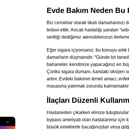
Evde Bakım Neden Bu 
Biz cerrahlar olarak tıkalı damarlarınızı 
tedavi ettik. Ancak hastalığı yaratan “se
sertliği dediğimiz aterosklerozun ilerlemes
Eğer sigara içiyorsanız, bu konuyu artık 
damarların düşmanıdır. “Günde bir tanede
bahaneler, kendinize yapacağınız en büy
Çünkü sigara dumanı, kandaki oksijen sev
artırır. Evdeki bakımın temel amacı; enf
masasına yatırmak zorunda kalmamaktır
İlaçları Düzenli Kulla
Hastaneden çıkarken elinize tutuşturulan 
bypass ameliyatı olan hastalarımız için ka
←
büyük emeklerle bacağınızdan veya göğsün