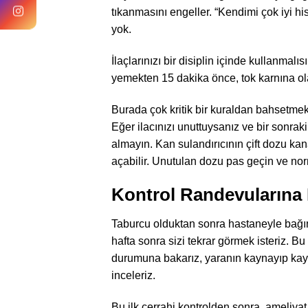
tıkanmasını engeller. “Kendimi çok iyi 
yok.
İlaçlarınızı bir disiplin içinde kullanma
yemekten 15 dakika önce, tok karnına ol
Burada çok kritik bir kuraldan bahsetmek i
Eğer ilacınızı unuttuysanız ve bir sonraki
almayın. Kan sulandırıcının çift dozu kana
açabilir. Unutulan dozu pas geçin ve n
Kontrol Randevularına 
Taburcu olduktan sonra hastaneyle bağın
hafta sonra sizi tekrar görmek isteriz. Bu “
durumuna bakarız, yaranın kaynayıp kayna
inceleriz.
Bu ilk cerrahi kontrolden sonra, ameliyat