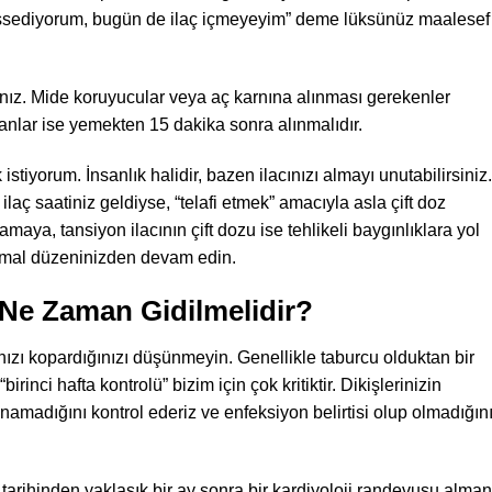
hissediyorum, bugün de ilaç içmeyeyim” deme lüksünüz maalesef
lısınız. Mide koruyucular veya aç karnına alınması gerekenler
anlar ise yemekten 15 dakika sonra alınmalıdır.
stiyorum. İnsanlık halidir, bazen ilacınızı almayı unutabilirsiniz.
 ilaç saatiniz geldiyse, “telafi etmek” amacıyla asla çift doz
maya, tansiyon ilacının çift dozu ise tehlikeli baygınlıklara yol
ormal düzeninizden devam edin.
Ne Zaman Gidilmelidir?
ızı kopardığınızı düşünmeyin. Genellikle taburcu olduktan bir
birinci hafta kontrolü” bizim için çok kritiktir. Dikişlerinizin
madığını kontrol ederiz ve enfeksiyon belirtisi olup olmadığın
 tarihinden yaklaşık bir ay sonra bir kardiyoloji randevusu alman