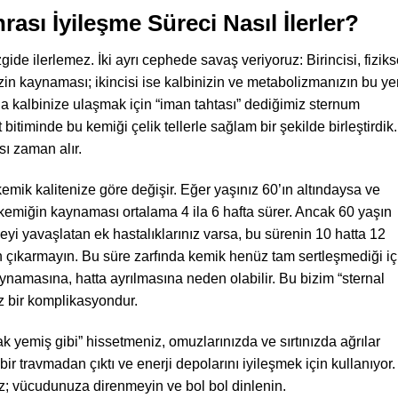
ası İyileşme Süreci Nasıl İlerler?
gide ilerlemez. İki ayrı cephede savaş veriyoruz: Birincisi, fiziks
zin kaynaması; ikincisi ise kalbinizin ve metabolizmanızın bu ye
a kalbinize ulaşmak için “iman tahtası” dediğimiz sternum
itiminde bu kemiği çelik tellerle sağlam bir şekilde birleştirdik.
ı zaman alır.
mik kalitenize göre değişir. Eğer yaşınız 60’ın altındaysa ve
kemiğin kaynaması ortalama 4 ila 6 hafta sürer. Ancak 60 yaşın
eyi yavaşlatan ek hastalıklarınız varsa, bu sürenin 10 hatta 12
 çıkarmayın. Bu süre zarfında kemik henüz tam sertleşmediği iç
oynamasına, hatta ayrılmasına neden olabilir. Bu bizim “sternal
z bir komplikasyondur.
ak yemiş gibi” hissetmeniz, omuzlarınızda ve sırtınızda ağrılar
 travmadan çıktı ve enerji depolarını iyileşmek için kullanıyor.
iz; vücudunuza direnmeyin ve bol bol dinlenin.