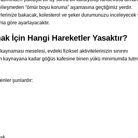
hi iyileşmeden “ömür boyu koruma” aşamasına geçtiğimiz yerdir.
erinize bakacak, kolesterol ve şeker durumunuzu inceleyecek
ıma göre ayarlayacaktır.
 İçin Hangi Hareketler Yasaktır?
ynaması meselesi, evdeki fiziksel aktivitelerinizin sınırını
tam kaynayana kadar göğüs kafesine binen yükü minimumda tut
nler şunlardır:
mak