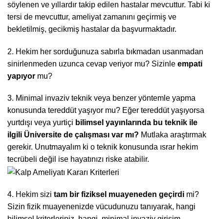
söylenen ve yıllardır takip edilen hastalar mevcuttur. Tabi ki
tersi de mevcuttur, ameliyat zamanını geçirmiş ve
bekletilmiş, gecikmiş hastalar da başvurmaktadır.
2. Hekim her sorduğunuza sabırla bıkmadan usanmadan
sinirlenmeden uzunca cevap veriyor mu? Sizinle
empati
yapıyor
mu?
3. Minimal invaziv teknik veya benzer yöntemle yapma
konusunda tereddüt yaşıyor mu? Eğer tereddüt yaşıyorsa
yurtdışı veya yurtiçi
bilimsel yayınlarında bu teknik ile
ilgili Üniversite de çalışması var mı?
Mutlaka araştırmak
gerekir. Unutmayalım ki o teknik konusunda ısrar hekim
tecrübeli değil ise hayatınızı riske atabilir.
4. Hekim sizi
tam bir fiziksel muayeneden geçirdi
mi?
Sizin fizik muayenenizde vücudunuzu tanıyarak, hangi
bilimsel kriterleriniz, hangi minimal invaziv girişim