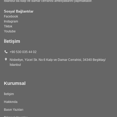
İstanbul’da kalp ve damar cerrahisi ameliyatlarını yapmaktadır.
Sosyal Bağlantılar
Facebook
Instagram
Tiktok
Youtube
İletişim
+90 530 035 44 02
Nisbetiye, Yücel Sk. No:6 Kalp ve Damar Cerrahisi, 34340 Beşiktaş/
İstanbul
Kurumsal
İletişim
Hakkında
Basın Yazıları