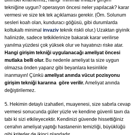
tekniğine uygun? operasyon öncesi neler yapılacak? karar
vermesi ve size tek tek açıklaması gerekir. (Örn. Solunum
sesleri koah olan, kunduracı göğüsü, gibi durumlarda
koltukaltı minimal
invaziv
teknik riskli olur.) Uzaktan giyinik
halinizde, sadece tetkiklerinize bakarak karar verilirse
yanılma yüzdesi çok yüksek olur ve hayatınızı riske atar.
Hangi girişim tekniği uygulanacağı ameliyat öncesi
mutlaka belli olur.
Bu nedenle ameliyat ta size uygun
olmazsa önden yaparız gibi beyanlara kesinlikle
inanmayın! Çünkü
ameliyat anında vücut pozisyonu
girişim tekniği kararına göre verilir.
Ameliyat anında
değiştirilemez.
5. Hekimin detaylı izahatleri, muayenesi, size sabırla cevap
vermesi sonucunda güler yüzle ve kendine güvenli tavrı da
tabi ki sizi etkileyecektir. Kendinizi güvende hissettiğiniz
cerrahın ameliyat yaptığı hastanenin temizliği, büyüklüğü
gibi kriterler de ikinci plandadır.