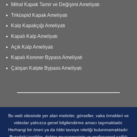
Mitral Kapak Tamir ve Değişimi Ameliyatı
Triküspid Kapak Ameliyatı
Kalp Kapakçığı Ameliyatı
Kapalı Kalp Ameliyatı
Açık Kalp Ameliyatı
Kapalı Koroner Bypass Ameliyatı
Çalışan Kalpte Bypass Ameliyatı
Bu web sitesinde yer alan metinler, görseller, vaka örnekleri ve
videolar yalnızca genel bilgilendirme amacı taşımaktadır.
Herhangi bir öneri ya da tıbbi tavsiye niteliği bulunmamaktadır.
Buradaki içerikler, doktor muayenesinin ve profesyonel sağlık