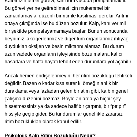
Kalbinizin temel görevi, kanı tüm vücuda pompalamaktır.
Bu görevi yerine getirebilmesi için mükemmel bir
zamanlamayla, düzenli bir ritimle kasılması gerekir. Aritmi
ortaya çıktığında ise bu düzen bozulur. Kalp, kanı verimli
bir şekilde pompalayamamaya başlar. Bunun sonucunda
beynimiz, akciğerlerimiz ve diğer tüm organlarımız ihtiyaç
duydukları oksijen ve besin miktarını alamaz. Bu durum
uzun vadede organların işleyişinde bozulmalara, kalıcı
hasarlara ve hatta hayatı tehdit eden durumlara yol açabilir.
Ancak hemen endişelenmeyin, her ritim bozukluğu tehlikeli
değildir. Bazen o kadar kısa sürer ki örneğin anlık bir
duraklama veya fazladan gelen bir atım gibi, kalbin genel
çalışma düzenini bozmaz. Böyle anlarda ya hiçbir şey
hissetmezsiniz ya da sadece hafif bir çarpıntı, bir “pır pır”
hissiyle geçip gider. Bu tür durumlar genellikle zararsız
ritim bozuklukları olarak kabul edilir.
Psikolojik Kalp Ritim Bozukluğu Nedir?