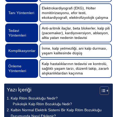
Elektrokardiyografi (EKG), Holter
Tanı Yöntemleri
monitörizasyonu, efor testi,
ekokardiyografi, elektrofizyolojik çalışma
Anti-aritmik ilaçlar, beta blokerler, kalp pili
Tedavi
(pacemaker), kardiyoversiyon, ablasyon,
Yöntemleri
altta yatan nedenin tedavisi
İnme, kalp yetmezliği, ani kalp durması,
Komplikasyonlar
yaşam kalitesinde düşüş
Kalp hastalıklarının tedavisi ve kontrolü,
Önleme
sağlıklı yaşam tarzı, düzenli takip, zararlı
Yöntemleri
alışkanlıklardan kaçınma
Yazı İçeriği
Kalp Ritim Bozukluğu Nedir?
Psikolojik Kalp Ritim Bozukluğu Nedir?
Kalbin Normal Elektrik Sistemi Bir Kalp Ritim Bozukluğu
Durumunda Nasıl Etkilenir?