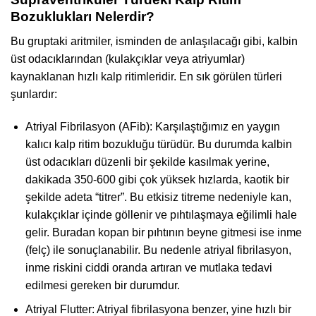
Bozuklukları Nelerdir?
Bu gruptaki aritmiler, isminden de anlaşılacağı gibi, kalbin
üst odacıklarından (kulakçıklar veya atriyumlar)
kaynaklanan hızlı kalp ritimleridir. En sık görülen türleri
şunlardır:
Atriyal Fibrilasyon (AFib): Karşılaştığımız en yaygın
kalıcı kalp ritim bozukluğu türüdür. Bu durumda kalbin
üst odacıkları düzenli bir şekilde kasılmak yerine,
dakikada 350-600 gibi çok yüksek hızlarda, kaotik bir
şekilde adeta “titrer”. Bu etkisiz titreme nedeniyle kan,
kulakçıklar içinde göllenir ve pıhtılaşmaya eğilimli hale
gelir. Buradan kopan bir pıhtının beyne gitmesi ise inme
(felç) ile sonuçlanabilir. Bu nedenle atriyal fibrilasyon,
inme riskini ciddi oranda artıran ve mutlaka tedavi
edilmesi gereken bir durumdur.
Atriyal Flutter: Atriyal fibrilasyona benzer, yine hızlı bir