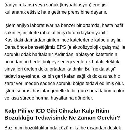
(radyofrekans) veya soğuk (kriyoablasyon) enerjisi
kullanarak etkisiz hale getirme prensibine dayanır.
İşlem anjiyo laboratuvarına benzer bir ortamda, hasta hafif
sakinleştiricilerle rahatlatılmış durumdayken yapılır.
Kasıktaki damardan girilen ince kateterlerle kalbe ulaşılır.
Daha önce bahsettiğimiz EPS (elektrofizyolojik çalışma) ile
sorunlu odak haritalanır. Ardından, ablasyon kateterinin
ucundan bu hedef bölgeye enerji verilerek hatalı elektrik
sinyalleri üreten doku ortadan kaldırılır. Bu “nokta atışı”
tedavi sayesinde, kalbin geri kalan sağlıklı dokusuna hiç
zarar verilmeden sadece sorunlu bölge tedavi edilmiş olur.
İşlem sonrası hastalar genellikle bir gün sonra taburcu olur
ve kısa sürede normal hayatlarına dönerler.
Kalp Pili ve ICD Gibi Cihazlar Kalp Ritim
Bozukluğu Tedavisinde Ne Zaman Gerekir?
Bazı ritim bozukluklarında çözüm, kalbe dışarıdan destek