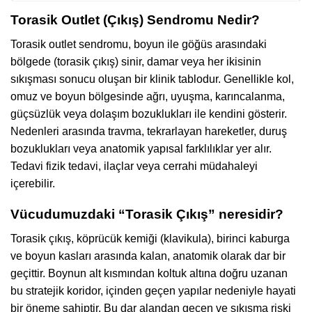
Torasik Outlet (Çıkış) Sendromu Nedir?
Torasik outlet sendromu, boyun ile göğüs arasındaki
bölgede (torasik çıkış) sinir, damar veya her ikisinin
sıkışması sonucu oluşan bir klinik tablodur. Genellikle kol,
omuz ve boyun bölgesinde ağrı, uyuşma, karıncalanma,
güçsüzlük veya dolaşım bozuklukları ile kendini gösterir.
Nedenleri arasında travma, tekrarlayan hareketler, duruş
bozuklukları veya anatomik yapısal farklılıklar yer alır.
Tedavi fizik tedavi, ilaçlar veya cerrahi müdahaleyi
içerebilir.
Vücudumuzdaki “Torasik Çıkış” neresidir?
Torasik çıkış, köprücük kemiği (klavikula), birinci kaburga
ve boyun kasları arasında kalan, anatomik olarak dar bir
geçittir. Boynun alt kısmından koltuk altına doğru uzanan
bu stratejik koridor, içinden geçen yapılar nedeniyle hayati
bir öneme sahiptir. Bu dar alandan geçen ve sıkışma riski