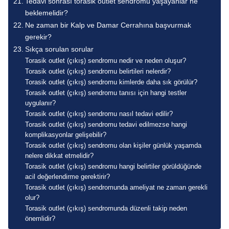
Tedavi sonrası torasik outlet sendromu yaşayanlar ne
beklemelidir?
Ne zaman bir Kalp ve Damar Cerrahına başvurmak
gerekir?
Sıkça sorulan sorular
Torasik outlet (çıkış) sendromu nedir ve neden oluşur?
Torasik outlet (çıkış) sendromu belirtileri nelerdir?
Torasik outlet (çıkış) sendromu kimlerde daha sık görülür?
Torasik outlet (çıkış) sendromu tanısı için hangi testler
uygulanır?
Torasik outlet (çıkış) sendromu nasıl tedavi edilir?
Torasik outlet (çıkış) sendromu tedavi edilmezse hangi
komplikasyonlar gelişebilir?
Torasik outlet (çıkış) sendromu olan kişiler günlük yaşamda
nelere dikkat etmelidir?
Torasik outlet (çıkış) sendromu hangi belirtiler görüldüğünde
acil değerlendirme gerektirir?
Torasik outlet (çıkış) sendromunda ameliyat ne zaman gerekli
olur?
Torasik outlet (çıkış) sendromunda düzenli takip neden
önemlidir?