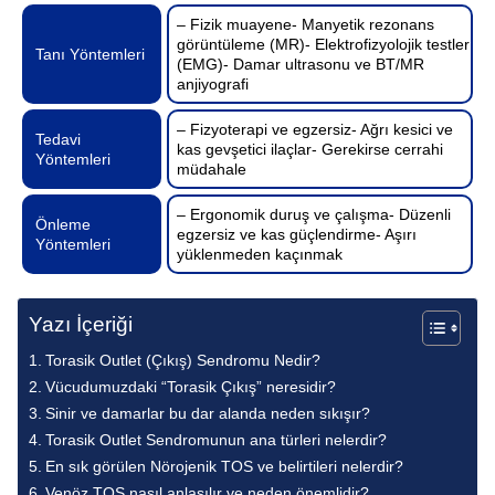
– Fizik muayene- Manyetik rezonans
görüntüleme (MR)- Elektrofizyolojik testler
Tanı Yöntemleri
(EMG)- Damar ultrasonu ve BT/MR
anjiyografi
– Fizyoterapi ve egzersiz- Ağrı kesici ve
Tedavi
kas gevşetici ilaçlar- Gerekirse cerrahi
Yöntemleri
müdahale
– Ergonomik duruş ve çalışma- Düzenli
Önleme
egzersiz ve kas güçlendirme- Aşırı
Yöntemleri
yüklenmeden kaçınmak
Yazı İçeriği
Torasik Outlet (Çıkış) Sendromu Nedir?
Vücudumuzdaki “Torasik Çıkış” neresidir?
Sinir ve damarlar bu dar alanda neden sıkışır?
Torasik Outlet Sendromunun ana türleri nelerdir?
En sık görülen Nörojenik TOS ve belirtileri nelerdir?
Venöz TOS nasıl anlaşılır ve neden önemlidir?