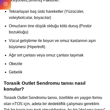
Fonksiyonel/Edinilmiş Faktörler:
Tekrarlayan baş üstü hareketler (Yüzücüler,
voleybolcular, boyacılar)
Omuzların öne düşük olduğu kötü duruş (Postür
bozukluğu)
Vücut geliştirme ile boyun ve omuz kaslarının aşırı
büyümesi (Hipertrofi)
Ağır sırt çantası veya omuz çantası taşımak
Obezite
Gebelik
Torasik Outlet Sendromu tanısı nasıl
konulur?
Torasik Outlet Sendromu tanısı, özellikle en yaygın formu
olan nTOS için, adeta bir dedektiflik çalışması gerektirir.
Tek bir kesin tanı testi olmadığından, bu bir “dışlama tanısı”