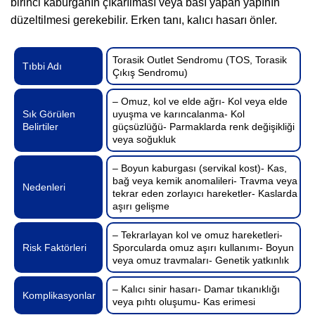
birinci kaburganın çıkarılması veya bası yapan yapının
düzeltilmesi gerekebilir. Erken tanı, kalıcı hasarı önler.
Torasik Outlet Sendromu (TOS, Torasik
Tıbbi Adı
Çıkış Sendromu)
– Omuz, kol ve elde ağrı- Kol veya elde
Sık Görülen
uyuşma ve karıncalanma- Kol
Belirtiler
güçsüzlüğü- Parmaklarda renk değişikliği
veya soğukluk
– Boyun kaburgası (servikal kost)- Kas,
bağ veya kemik anomalileri- Travma veya
Nedenleri
tekrar eden zorlayıcı hareketler- Kaslarda
aşırı gelişme
– Tekrarlayan kol ve omuz hareketleri-
Risk Faktörleri
Sporcularda omuz aşırı kullanımı- Boyun
veya omuz travmaları- Genetik yatkınlık
– Kalıcı sinir hasarı- Damar tıkanıklığı
Komplikasyonlar
veya pıhtı oluşumu- Kas erimesi