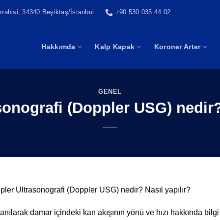
rahisi, 34340 Beşiktaş/İstanbul
+90 530 035 44 02
Hakkımda
Kalp Kapak
Koroner Arter
GENEL
sonografi (Doppler USG) nedir? 
ler Ultrasonografi (Doppler USG) nedir? Nasıl yapılır?
lanılarak damar içindeki kan akışının yönü ve hızı hakkında bilgi