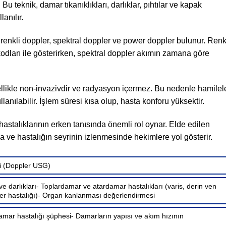
Bu teknik, damar tıkanıklıkları, darlıklar, pıhtılar ve kapak
anılır.
 renkli doppler, spektral doppler ve power doppler bulunur. Renk
kodları ile gösterirken, spektral doppler akımın zamana göre
llikle non-invazivdir ve radyasyon içermez. Bu nedenle hamilel
anılabilir. İşlem süresi kısa olup, hasta konforu yüksektir.
astalıklarının erken tanısında önemli rol oynar. Elde edilen
a ve hastalığın seyrinin izlenmesinde hekimlere yol gösterir.
i (Doppler USG)
 ve darlıkları- Toplardamar ve atardamar hastalıkları (varis, derin ven
ter hastalığı)- Organ kanlanması değerlendirmesi
 damar hastalığı şüphesi- Damarların yapısı ve akım hızının