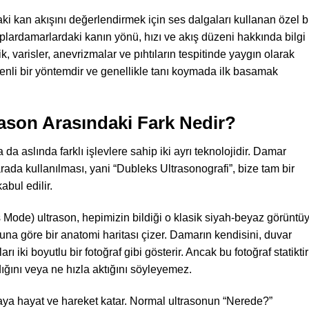
ki kan akışını değerlendirmek için ses dalgaları kullanan özel b
lardamarlardaki kanın yönü, hızı ve akış düzeni hakkında bilgi
ik, varisler, anevrizmalar ve pıhtıların tespitinde yaygın olarak
venli bir yöntemdir ve genellikle tanı koymada ilk basamak
rason Arasındaki Fark Nedir?
sa da aslında farklı işlevlere sahip iki ayrı teknolojidir. Damar
 arada kullanılması, yani “Dubleks Ultrasonografi”, bize tam bir
abul edilir.
 Mode) ultrason, hepimizin bildiği o klasik siyah-beyaz görüntü
na göre bir anatomi haritası çizer. Damarın kendisini, duvar
rı iki boyutlu bir fotoğraf gibi gösterir. Ancak bu fotoğraf statiktir
dığını veya ne hızla aktığını söyleyemez.
itaya hayat ve hareket katar. Normal ultrasonun “Nerede?”