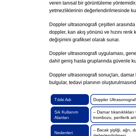
veren tanısal bir görüntüleme yöntemidir. 
yetmezliklerinin değerlendirilmesinde kull
Doppler ultrasonografi çeşitleri arasında
doppler, kan akış yönünü ve hızını renk 
değişimini grafiksel olarak sunar.
Doppler ultrasonografi uygulaması, gene
dahil geniş hasta gruplarında güvenle kull
Doppler ultrasonografi sonuçları, damar h
bulgular, tedavi planının oluşturulmasınd
Tıbbi Adı
Doppler Ultrasonograf
Sık Kullanım
– Damar tıkanıklıkları
Alanları
trombozu, periferik ar
– Bacak şişliği, ağrı,
Nedenleri
değerlendirilmesi