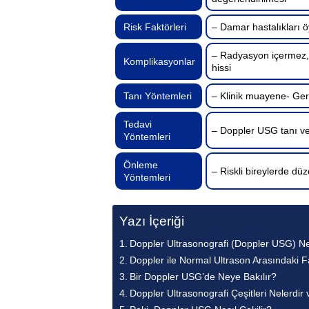
Risk Faktörleri
– Damar hastalıkları ö
– Radyasyon içermez, c
Komplikasyonlar
hissi
Tanı Yöntemleri
– Klinik muayene- Ger
Tedavi
– Doppler USG tanı ve 
Yöntemleri
Önleme
– Riskli bireylerde düz
Yöntemleri
Yazı İçeriği
Doppler Ultrasonografi (Doppler USG) N
Doppler ile Normal Ultrason Arasındaki F
Bir Doppler USG’de Neye Bakılır?
Doppler Ultrasonografi Çeşitleri Nelerdir