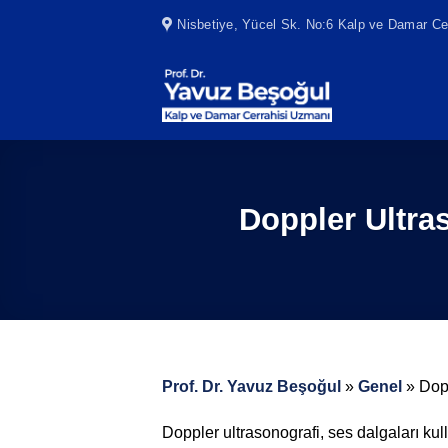
Skip
Nisbetiye, Yücel Sk. No:6 Kalp ve Damar Cer
to
content
Doppler Ultra
Prof. Dr. Yavuz Beşoğul
»
Genel
»
Dopp
Doppler ultrasonografi, ses dalgaları kul