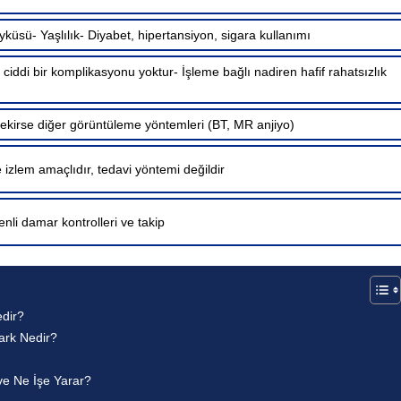
yküsü- Yaşlılık- Diyabet, hipertansiyon, sigara kullanımı
iddi bir komplikasyonu yoktur- İşleme bağlı nadiren hafif rahatsızlık
ekirse diğer görüntüleme yöntemleri (BT, MR anjiyo)
izlem amaçlıdır, tedavi yöntemi değildir
enli damar kontrolleri ve takip
edir?
ark Nedir?
 ve Ne İşe Yarar?